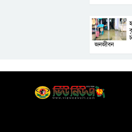
হ
ব
চ
জনজীবন