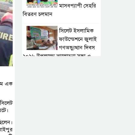
মাসবপ্যাপী সেহরি
বিতরণ চলমান
সিলেট ইসলামিক
ফাউন্ডেশনে জুলাই
গণঅভ্যুত্থান দিবস
২০২৬ উপলক্ষ্যে আলোচনা সভা ও
দু’আ মাহফিল
পরিবেশ রক্ষায়
ামে এক
ব্যক্তিগত উদ্যোগ
সমাজের জন্য
সিলেট
অনুকরণীয় মডেল-বিভাগীয় কমিশনার
ঘটে।
ছিলেন।
সিলেট মেট্রোপলিটন
াইপুর
পুলিশ কমিশনার