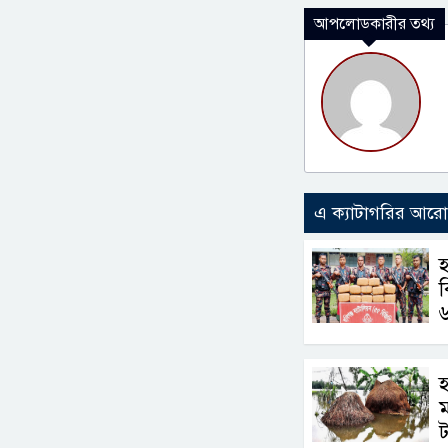
আপলোডকারীর তথ্য
এ ক্যাটাগরির আর
হ
ব
৬
হ
ট