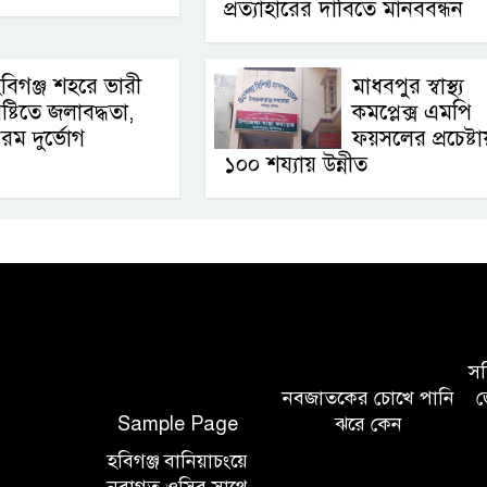
প্রত্যাহারের দাবিতে মানববন্ধন
বিগঞ্জ শহরে ভারী
মাধবপুর স্বাস্থ্য
ৃষ্টিতে জলাবদ্ধতা,
কমপ্লেক্স এমপি
রম দুর্ভোগ
ফয়সলের প্রচেষ্টায
১০০ শয্যায় উন্নীত
সচি
নবজাতকের চোখে পানি
জ
Sample Page
ঝরে কেন
হবিগঞ্জ বানিয়াচংয়ে
নবাগত ওসির সাথে