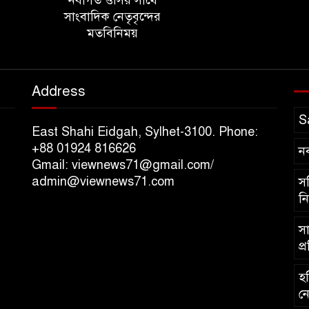
সাংবাদিক নেতৃবৃন্দের
মতবিনিময়
Address
S
East Shahi Eidgah, Sylhet-3100. Phone:
+88 01924 816626
ন
Gmail: viewnews71@gmail.com/
admin@viewnews71.com
সচ
নি
সা
প্
হব
নে