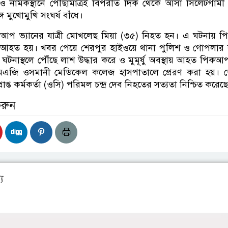
াঁও নামকস্থানে পৌঁছামাত্রই বিপরীত দিক থেকে আসা সিলেটগাম
 মুখোমুখি সংঘর্ষ বাঁধে।
কআপ ভ্যানের যাত্রী মোখলেছ মিয়া (৩৫) নিহত হন। এ ঘটনায়
র আহত হয়। খবর পেয়ে শেরপুর হাইওয়ে থানা পুলিশ ও গোপলার
িশ ঘটনাস্থলে পৌঁছে লাশ উদ্ধার করে ও মুমূর্ষু অবস্থায় আহত পিকআপ
এজি ওসমানী মেডিকেল কলেজ হাসপাতালে প্রেরণ করা হয়। শ
রাপ্ত কর্মকর্তা (ওসি) পরিমল চন্দ্র দেব নিহতের সত্যতা নিশ্চিত করেছ
করুন
য