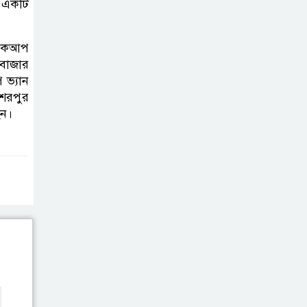
ী একটি
জুলাই স্মৃতিস্তম্ভে
পুষ্পস্তবক অর্পণ ও জুলাই
 পিকআপ
গণঅভ্যুত্থানের শহীদদের প্রতি গভীর
 বাজার
শ্রদ্ধা নিবেদন করেন
 ভ্যান
েরপুর
১০ লাখ টাকার চেক
েন।
ডিজঅনার মামলায়
এক বছরের সাজা
‘সমন্বিত উদ্যোগেই
গড়ে উঠবে আধুনিক
সিলেট’ –
বাণিজ্যমন্ত্রী
ত্রিতরঙ্গের বাদল
সাঁঝের বর্ণাঢ্য