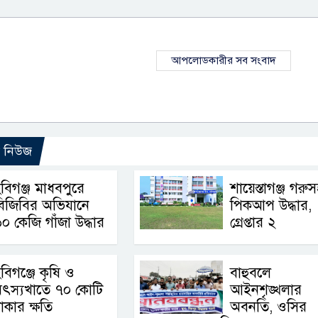
আপলোডকারীর সব সংবাদ
ো নিউজ
বিগঞ্জ মাধবপুরে
শায়েস্তাগঞ্জ গরু
িজিবির অভিযানে
পিকআপ উদ্ধার,
০ কেজি গাঁজা উদ্ধার
গ্রেপ্তার ২
বিগঞ্জে কৃষি ও
বাহুবলে
মৎস্যখাতে ৭০ কোটি
আইনশৃঙ্খলার
াকার ক্ষতি
অবনতি, ওসির