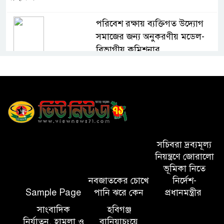
পরিবেশ রক্ষায় ব্যক্তিগত উদ্যোগ
সমাজের জন্য অনুকরণীয় মডেল-
বিভাগীয় কমিশনার
সিলেট মেট্রোপলিটন পুলিশ
কমিশনার জুলাই স্মৃতিস্তম্ভে পুষ্পস্তবক
অর্পণ ও জুলাই গণঅভ্যুত্থানের
শহীদদের প্রতি গভীর শ্রদ্ধা নিবেদন করেন
১০ লাখ টাকার চেক ডিজঅনার
সচিবরা দ্রব্যমূল্য
মামলায় এক বছরের সাজা
নিয়ন্ত্রণে জোরালো
ভূমিকা নিতে
নবজাতকের চোখে
নির্দেশ-
‘সমন্বিত উদ্যোগেই গড়ে উঠবে
Sample Page
পানি ঝরে কেন
প্রধানমন্ত্রীর
আধুনিক সিলেট’ – বাণিজ্যমন্ত্রী
সাংবাদিক
হবিগঞ্জ
নির্যাতন, হামলা ও
বানিয়াচংয়ে