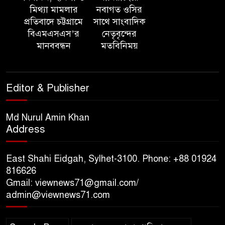
ত্রিতরঙ্গের বাদল সাঁঝের বর্ণাঢ্য
মিথ্যা মামলার
নবাগত ওসির
আয়োজন ‘শ্রাবনের মেঘগুলো’
প্রতিবাদে চট্টগ্রামে
সাথে সাংবাদিক
বিএমএসএস’র
নেতৃবৃন্দের
মানববন্ধন
মতবিনিময়
সিলেট রেঞ্জের ডিআইজি জুলাই
স্মৃতিস্তম্ভে পুষ্পস্তবক অর্পণের মাধ্যমে
জুলাই গণঅভ্যুত্থানের শহীদদের প্রতি
Editor & Publisher
গভীর শ্রদ্ধা নিবেদন
যুক্তরাজ্যে বাংলাদেশিদের মধ্যে ৯৫
Md Nurul Amin Khan
Address
শতাংশই সিলেটি
East Shahi Eidgah, Sylhet-3100. Phone: +88 01924
সিলেট আরও দুইজনের মৃত্যু,
816626
হাসপাতালে ৩৫১ জন
Gmail: viewnews71@gmail.com/
admin@viewnews71.com
সিলেট রেঞ্জের সম্মানিত ডিআইজি
মহোদয় ৫ আগস্ট ২০২৬ খ্রিস্টাব্দ