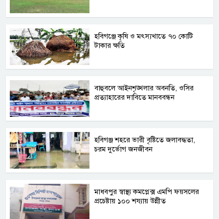
হবিগঞ্জে কৃষি ও মৎস্যখাতে ৭০ কোটি
টাকার ক্ষতি
বাহুবলে আইনশৃঙ্খলার অবনতি, ওসির
প্রত্যাহারের দাবিতে মানববন্ধন
হবিগঞ্জ শহরে ভারী বৃষ্টিতে জলাবদ্ধতা,
চরম দুর্ভোগ জনজীবন
মাধবপুর স্বাস্থ্য কমপ্লেক্স এমপি ফয়সলের
প্রচেষ্টায় ১০০ শয্যায় উন্নীত