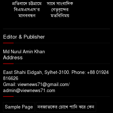
প্রতিবাদে চট্টগ্রামে
সাথে সাংবাদিক
পরিবেশ রক্ষায় ব্যক্তিগত উদ্যোগ
বিএমএসএস’র
নেতৃবৃন্দের
সমাজের জন্য অনুকরণীয় মডেল-
মানববন্ধন
মতবিনিময়
বিভাগীয় কমিশনার
সিলেট মেট্রোপলিটন পুলিশ
Editor & Publisher
কমিশনার জুলাই স্মৃতিস্তম্ভে পুষ্পস্তবক
অর্পণ ও জুলাই গণঅভ্যুত্থানের
শহীদদের প্রতি গভীর শ্রদ্ধা নিবেদন করেন
Md Nurul Amin Khan
Address
১০ লাখ টাকার চেক ডিজঅনার
মামলায় এক বছরের সাজা
East Shahi Eidgah, Sylhet-3100. Phone: +88 01924
816626
Gmail: viewnews71@gmail.com/
‘সমন্বিত উদ্যোগেই গড়ে উঠবে
admin@viewnews71.com
আধুনিক সিলেট’ – বাণিজ্যমন্ত্রী
Sample Page
নবজাতকের চোখে পানি ঝরে কেন
ত্রিতরঙ্গের বাদল সাঁঝের বর্ণাঢ্য