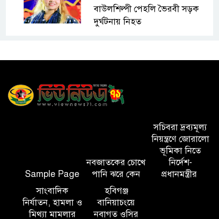
বাউলশিল্পী পেহলি ভৈরবী সড়ক
দুর্ঘটনায় নিহত
সিলেটের ওসমানীনগর এলাকায়
ঢাকা-সিলেট মহাসড়কে দুটি
যাত্রীবাহী বাসের মুখোমুখি সংঘর্ষে
নিহত ৯, পরিবারকে আর্থিক সহযোগিতা
আন্তর্জাতিক অভিবাসী দিবস’ এবং
‘জাতীয় প্রবাসী দিবস’ উদযাপনের
সচিবরা দ্রব্যমূল্য
লক্ষ্যে আন্তঃমন্ত্রণালয় সভা অনুষ্ঠিত
নিয়ন্ত্রণে জোরালো
ভূমিকা নিতে
নবজাতকের চোখে
নির্দেশ-
সিলেট ইসলামিক ফাউন্ডেশনে
Sample Page
পানি ঝরে কেন
প্রধানমন্ত্রীর
জুলাই গণঅভ্যুত্থান দিবস ২০২৬
উপলক্ষ্যে আলোচনা সভা ও দু’আ
সাংবাদিক
হবিগঞ্জ
মাহফিল
নির্যাতন, হামলা ও
বানিয়াচংয়ে
মিথ্যা মামলার
নবাগত ওসির