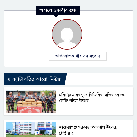
আপলোডকারীর তথ্য
আপলোডকারীর সব সংবাদ
এ ক্যাটাগরির আরো নিউজ
হবিগঞ্জ মাধবপুরে বিজিবির অভিযানে ৬০
কেজি গাঁজা উদ্ধার
শায়েস্তাগঞ্জ গরুসহ পিকআপ উদ্ধার,
গ্রেপ্তার ২