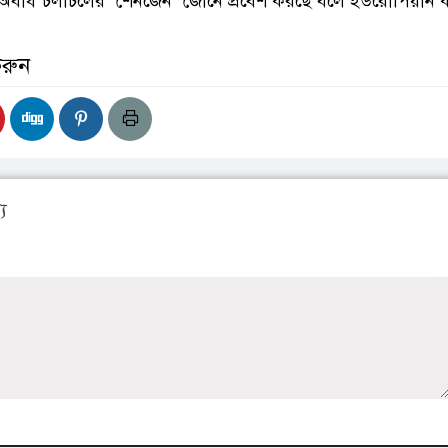
 অবাধ চলাচলের ‘শেনজেন’ জোনে প্রবেশ করছে বলে ইউরোপিয়ান
করুন
য