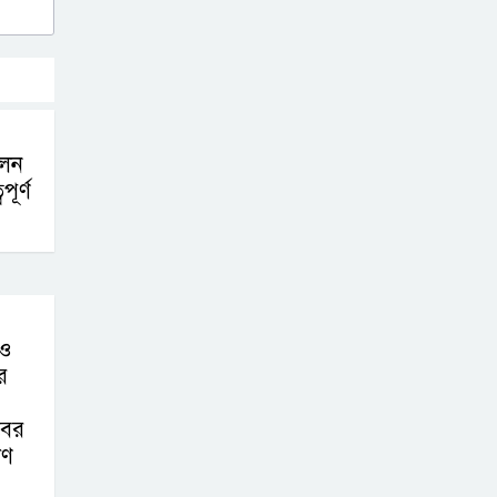
েলন
পূর্ণ
েও
র
বের
াণ