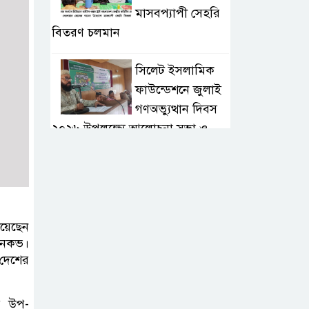
মাসবপ্যাপী সেহরি
বিতরণ চলমান
সিলেট ইসলামিক
ফাউন্ডেশনে জুলাই
গণঅভ্যুত্থান দিবস
২০২৬ উপলক্ষ্যে আলোচনা সভা ও
দু’আ মাহফিল
পরিবেশ রক্ষায়
ব্যক্তিগত উদ্যোগ
সমাজের জন্য
য়েছেন
অনুকরণীয় মডেল-বিভাগীয় কমিশনার
ডেনকভ।
 দেশের
সিলেট মেট্রোপলিটন
পুলিশ কমিশনার
ার উপ-