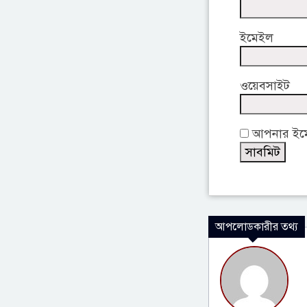
ইমেইল
ওয়েবসাইট
আপনার ইমেই
আপলোডকারীর তথ্য