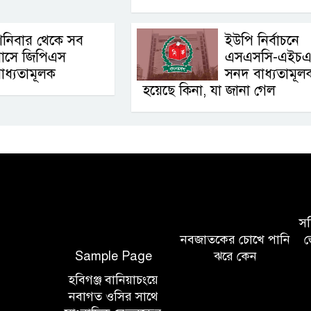
শনিবার থেকে সব
ইউপি নির্বাচনে
বাসে জিপিএস
এসএসসি-এইচএ
াধ্যতামূলক
সনদ বাধ্যতামূল
হয়েছে কিনা, যা জানা গেল
সচি
নবজাতকের চোখে পানি
জ
Sample Page
ঝরে কেন
হবিগঞ্জ বানিয়াচংয়ে
নবাগত ওসির সাথে