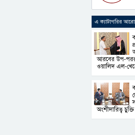
এ ক্যাটাগরির আর
ব
প
অ
আরবের উপ-পররাষ্ট্
ওয়ালিদ এল-খেরে
ব
ক
স
অংশীদারিত্ব চুক্তি 