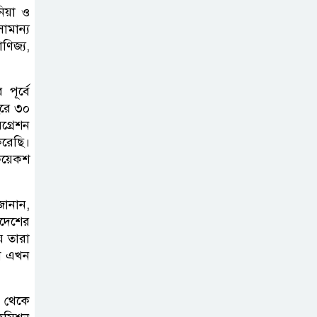
জুলাই স্মৃতিস্তম্ভে
নিয়া ও
ামান্য
পুষ্পস্তবক অর্পণ ও জুলাই
ণিজ্য,
গণঅভ্যুত্থানের শহীদদের প্রতি গভীর
শ্রদ্ধা নিবেদন করেন
পূর্বে
ছরে ৩০
১০ লাখ টাকার চেক
গ্রেশন
ডিজঅনার মামলায়
করেছি।
এক বছরের সাজা
কয়েকশ
‘সমন্বিত উদ্যোগেই
জানান,
গড়ে উঠবে আধুনিক
দেশের
সিলেট’ –
় তারা
বাণিজ্যমন্ত্রী
েশ এখন
ত্রিতরঙ্গের বাদল
চ থেকে
সাঁঝের বর্ণাঢ্য