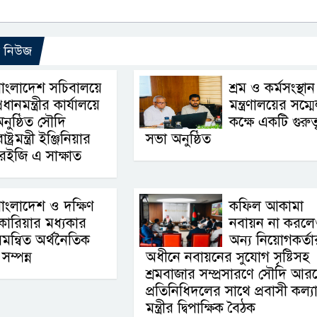
ো নিউজ
াংলাদেশ সচিবালয়ে
শ্রম ও কর্মসংস্থান
্রধানমন্ত্রীর কার্যালয়ে
মন্ত্রণালয়ের সম্ম
নুষ্ঠিত সৌদি
কক্ষে একটি গুরুত্ব
রমন্ত্রী ইঞ্জিনিয়ার
সভা অনুষ্ঠিত
ইজি এ সাক্ষাত
াংলাদেশ ও দক্ষিণ
কফিল আকামা
োরিয়ার মধ্যকার
নবায়ন না করল
মন্বিত অর্থনৈতিক
অন্য নিয়োগকর্তা
সম্পন্ন
অধীনে নবায়নের সুযোগ সৃষ্টিসহ
শ্রমবাজার সম্প্রসারণে সৌদি আর
প্রতিনিধিদলের সাথে প্রবাসী কল্য
মন্ত্রীর দ্বিপাক্ষিক বৈঠক