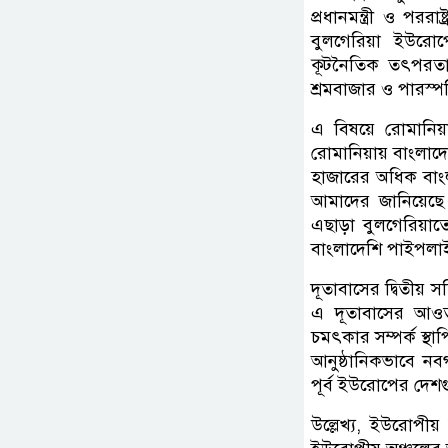
প্রধানমন্ত্রী ও পররাষ
বুলগেরিয়া ইউরোপে
কূটনৈতিক তৎপরতা থ
শ্রমবাজার ও পারস্
এ বিষয়ে রোমানিয়
রোমানিয়ায় বাংল
হাজারের অধিক বাংল
আমাদের জানিয়েছে।
এছাড়া বুলগেরিয়
বাংলাদেশি পাইপলা
দূতাবাসের দ্বিতীয়
এ দূতাবাসের আওত
চমৎকার সম্পর্ক স্থা
আনুষ্ঠানিকভাবে ন
পূর্ব ইউরোপের দেশ
উল্লেখ্য, ইউরোপীয