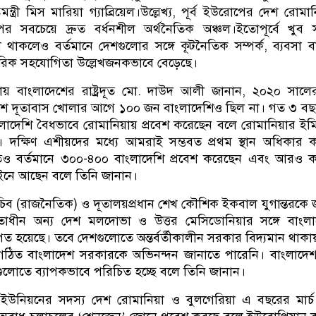
্ট্রমন্ত্রী মিস মারিয়া গ্যাব্রিয়েল।উল্লেখ্য, পূর্ব ইউরোপের দেশ রোমা
র সবচেয়ে দ্রুত বর্ধনশীল অর্থনৈতিক অঞ্চল।ইতোপূর্বে খুব স
াকলেও বর্তমানে দেশগুলোর সঙ্গে কূটনৈতিক সম্পর্ক, ব্যবসা বা
পরিক সহযোগিতা উল্লেখজনকভাবে বেড়েছে।
ায় বাংলাদেশের রাষ্ট্রদূত মো. দাউদ আলী জানান, ২০২০ সালের 
াদেশ দূতাবাস খোলার আগে ১০০ জন বাংলাদেশিও ছিল না। গত ৩ ব
াদেশি বৈধভাবে রোমানিয়ায় প্রবেশ করেছেন বলে রোমানিয়ার ইমি
 দক্ষিণ এশীয়দের মধ্যে আমরাই সম্ভবত প্রথম স্থান অধিকার 
াতেও বর্তমানে ৩০০-৪০০ বাংলাদেশি প্রবেশ করেছেন এবং আরও 
ইনে আছেন বলে তিনি জানান।
 সচিব (রাজনৈতিক) ও দূতালয়প্রধান শেখ কৌশিক ইকবাল যুগান্তরকে 
াধীন অন্য দেশ মলদোভা ও উত্তর মেসিডোনিয়ার সঙ্গে বাংলা
পিত হয়েছে। তবে দেশগুলোতে অন্তর্বর্তীকালীন সরকার বিদ্যমান থাকায
বগঠিত বাংলাদেশ সরকারকে অভিনন্দন জানাতে পারেনি। বাংলাদ
গুলোতে ব্যাপকভাবে পরিচিত হচ্ছে বলে তিনি জানান।
় ইউনিয়নের সদস্য দেশ রোমানিয়া ও বুলগেরিয়া এ বছরের মার্