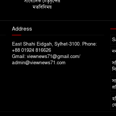
সাংবাদিক নেতৃবৃন্দের
মতবিনিময়
Address
S
East Shahi Eidgah, Sylhet-3100. Phone:
+88 01924 816626
ন
Gmail: viewnews71@gmail.com/
admin@viewnews71.com
সচ
নি
সা
প্
হব
নে