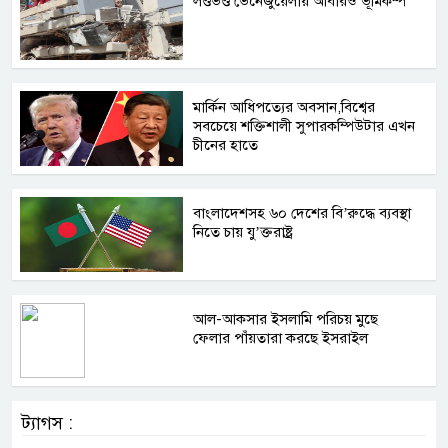
লণ্ডভণ্ড ভেনেজুয়েলায় আবারও ভূমিকম্প
মার্কিন আধিপত্যের অবসান,বিশ্বের
সবচেয়ে শক্তিশালী সুপারকম্পিউটার এখন
চীনের হাতে
বাংলাদেশসহ ৬০ দেশের বি’রুদ্ধে ব্যবস্থা
নিতে চায় যু’ক্তরাষ্ট্র
আল-আকসার ইসলামি পরিচয় মুছে
ফেলার পাঁয়তারা করছে ইসরাইল
ট্যাগস :