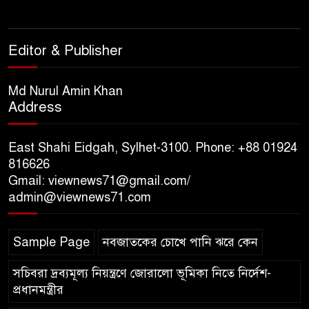
সিলেটে কাজ করতে সিটি
কর্পোরেশনের এক কর্মচারী
বিদ্যুৎস্পৃষ্টে মৃত্যু, আহত ২
Editor & Publisher
সিলেটে জৈন্তাপুরে পাহাড় ও টিলা
Md Nurul Amin Khan
কর্তনে- পরিবেশের ক্ষতির অভিযোগ,
Address
ঝুঁকিতে বসতবাড়ি
East Shahi Eidgah, Sylhet-3100. Phone: +88 01924
সিলেটে মাজারে গান গাইতে এসে
816626
বাউলশিল্পী পেহলি ভৈরবী সড়ক
Gmail: viewnews71@gmail.com/
দুর্ঘটনায় নিহত
admin@viewnews71.com
Sample Page
নবজাতকের চোখে পানি ঝরে কেন
সচিবরা দ্রব্যমূল্য নিয়ন্ত্রণে জোরালো ভূমিকা নিতে নির্দেশ-
প্রধানমন্ত্রীর