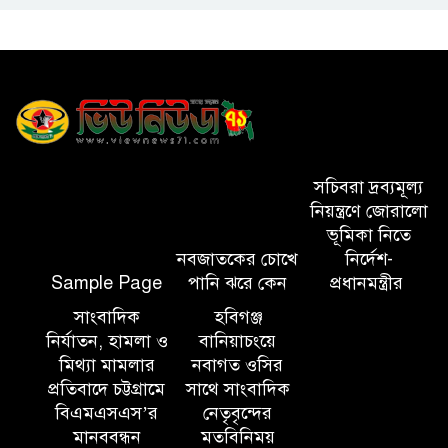
আকার ধারণ করেছে: গণশিক্ষা
প্রতিমন্ত্রী
মাধবপুর ডিবির অভিযানে ৬০ কেজি
গাঁজা উদ্ধার
সিলেটে হামের উপসর্গে মৃত্যু ৩
সচিবরা দ্রব্যমূল্য
নিয়ন্ত্রণে জোরালো
ভূমিকা নিতে
নবজাতকের চোখে
নির্দেশ-
সালমান শাহ হত্যা মামলায় ডন
Sample Page
পানি ঝরে কেন
প্রধানমন্ত্রীর
গ্রেপ্তার
সাংবাদিক
হবিগঞ্জ
নির্যাতন, হামলা ও
বানিয়াচংয়ে
হবিগঞ্জ মহাসড়কে ত্রিমুখী সংঘর্ষে
মিথ্যা মামলার
নবাগত ওসির
প্রতিবাদে চট্টগ্রামে
সাথে সাংবাদিক
নিহত ২
বিএমএসএস’র
নেতৃবৃন্দের
মানববন্ধন
মতবিনিময়