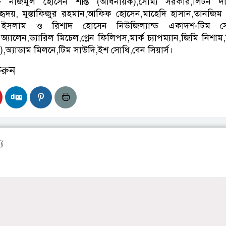
 নাজমুল হোসেন শান্ত (অধিনায়ক),সৌম্য সরকার,লিটন দা
হৃদয়, মুস্তাফিজুর রহমান,আফিফ হোসেন,মাহেদি হাসান,তানজিম
ইসলাম ও রিশাদ হোসেন নিউজিল্যান্ড একাদশ-টিম সেই
্যালেন,ড্যারিল মিচেল,গ্লেন ফিলিপস,মার্ক চ্যাপম্যান,জিমি নিশাম
ক),অ্যাডাম মিলনে,টিম সাউদি,ইশ সোধি,বেন সিয়ার্স।
করুন
য