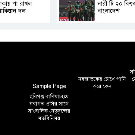
াকায় পা রাখল
নারী টি ২০ বিশ্ব
াকিস্তান দল
বাংলাদেশ
সচি
নবজাতকের চোখে পানি
জ
Sample Page
ঝরে কেন
হবিগঞ্জ বানিয়াচংয়ে
নবাগত ওসির সাথে
সাংবাদিক নেতৃবৃন্দের
মতবিনিময়