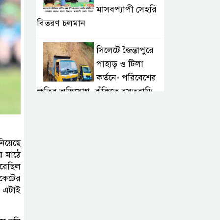
মাসবপ্যাপী সেহরি
বিতরণ চলমান
সিলেটে জৈন্তাপুরে
পাহাড় ও টিলা
কর্তনে- পরিবেশের
ক্ষতির অভিযোগ, ঝুঁকিতে বসতবাড়ি
সিলেটে মাজারে গান
গাইতে এসে
িয়েছে
বাউলশিল্পী পেহলি
ে মাঠে
ভৈরবী সড়ক দুর্ঘটনায় নিহত
রেছিল
ইকেটের
সিলেটের
ে এটাই
ওসমানীনগর
এলাকায় ঢাকা-