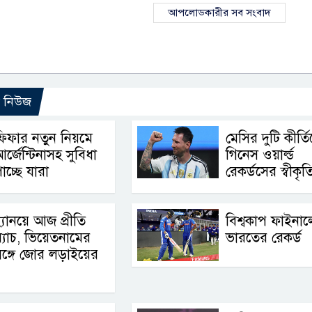
আপলোডকারীর সব সংবাদ
ো নিউজ
িফার নতুন নিয়মে
মেসির দুটি কীর্ত
র্জেন্টিনাসহ সুবিধা
গিনেস ওয়ার্ল্ড
াচ্ছে যারা
রেকর্ডসের স্বীকৃত
্যানয়ে আজ প্রীতি
বিশ্বকাপ ফাইনাল
্যাচ, ভিয়েতনামের
ভারতের রেকর্ড
ঙ্গে জোর লড়াইয়ের