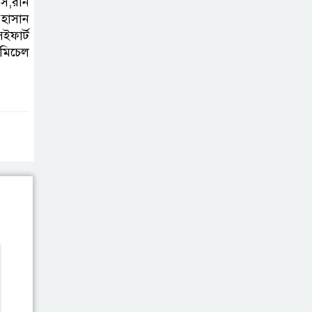
স,রনি
সিলেট মহাসড়কে দুটি যাত্রীবাহী বাসের
 হাসান
মুখোমুখি সংঘর্ষে নিহত ৯, পরিবারকে
ফার্ট
আর্থিক সহযোগিতা
,মিচেল
আন্তর্জাতিক
অভিবাসী দিবস’
এবং ‘জাতীয় প্রবাসী
দিবস’ উদযাপনের লক্ষ্যে
আন্তঃমন্ত্রণালয় সভা অনুষ্ঠিত
সিলেট ইসলামিক
ফাউন্ডেশনে জুলাই
গণঅভ্যুত্থান দিবস
২০২৬ উপলক্ষ্যে আলোচনা সভা ও
দু’আ মাহফিল