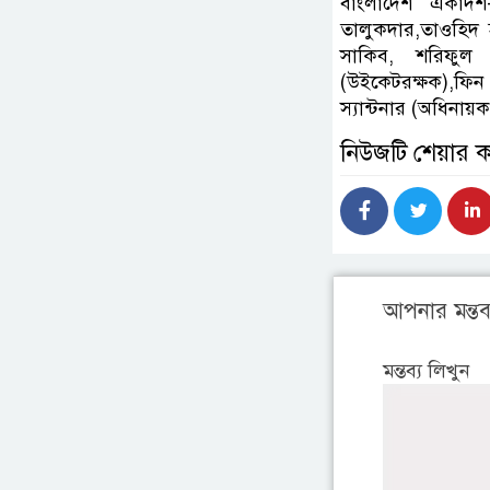
বাংলাদেশ একাদশ-
তালুকদার,তাওহিদ 
সাকিব, শরিফুল 
(উইকেটরক্ষক),ফিন অ
স্যান্টনার (অধিনায়
নিউজটি শেয়ার 
আপনার মন্তব্
মন্তব্য লিখুন