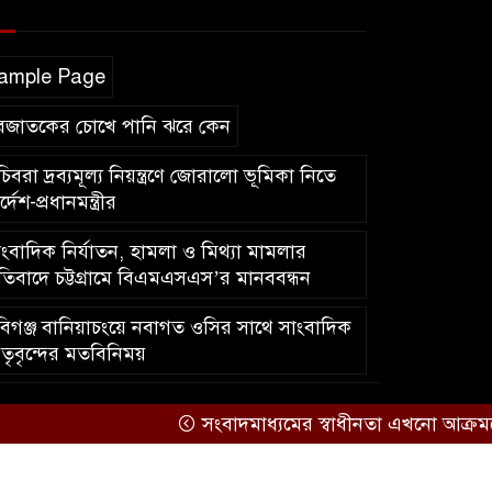
ample Page
বজাতকের চোখে পানি ঝরে কেন
িবরা দ্রব্যমূল্য নিয়ন্ত্রণে জোরালো ভূমিকা নিতে
র্দেশ-প্রধানমন্ত্রীর
ংবাদিক নির্যাতন, হামলা ও মিথ্যা মামলার
রতিবাদে চট্টগ্রামে বিএমএসএস’র মানববন্ধন
িগঞ্জ বানিয়াচংয়ে নবাগত ওসির সাথে সাংবাদিক
তৃবৃন্দের মতবিনিময়
সংবাদমাধ্যমের স্বাধীনতা এখনো আক্রমণের ম
কারিগরি সহযোগিতায়ঃ
আইটিপল্লী