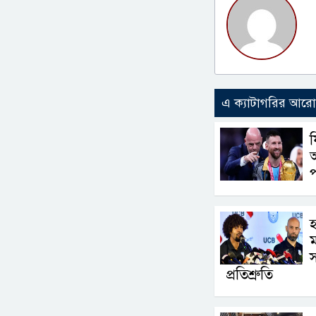
এ ক্যাটাগরির আর
ফ
আ
প
হ
ম
স
প্রতিশ্রুতি