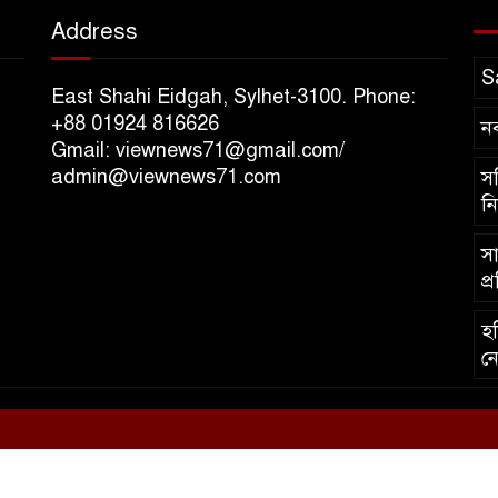
Address
S
East Shahi Eidgah, Sylhet-3100. Phone:
+88 01924 816626
ন
Gmail: viewnews71@gmail.com/
admin@viewnews71.com
সচ
নি
সা
প্
হব
নে