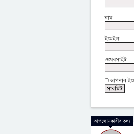
নাম
ইমেইল
ওয়েবসাইট
আপনার ইমেই
আপলোডকারীর তথ্য