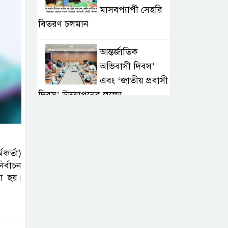
মাসবপ্যাপী সেহরি
বিতরণ চলমান
আন্তর্জাতিক
অভিবাসী দিবস’
এবং ‘জাতীয় প্রবাসী
দিবস’ উদযাপনের লক্ষ্যে
আন্তঃমন্ত্রণালয় সভা অনুষ্ঠিত
সিলেট ইসলামিক
ফাউন্ডেশনে জুলাই
মকর্তা)
র্বাচন
গণঅভ্যুত্থান দিবস
ো হয়।
২০২৬ উপলক্ষ্যে আলোচনা সভা ও
দু’আ মাহফিল
পরিবেশ রক্ষায়