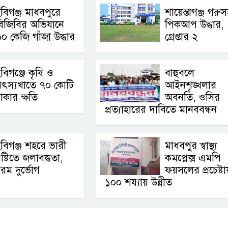
বিগঞ্জ মাধবপুরে
শায়েস্তাগঞ্জ গরু
িজিবির অভিযানে
পিকআপ উদ্ধার,
০ কেজি গাঁজা উদ্ধার
গ্রেপ্তার ২
বিগঞ্জে কৃষি ও
বাহুবলে
মৎস্যখাতে ৭০ কোটি
আইনশৃঙ্খলার
াকার ক্ষতি
অবনতি, ওসির
প্রত্যাহারের দাবিতে মানববন্ধন
বিগঞ্জ শহরে ভারী
মাধবপুর স্বাস্থ্য
ৃষ্টিতে জলাবদ্ধতা,
কমপ্লেক্স এমপি
রম দুর্ভোগ
ফয়সলের প্রচেষ্টায
১০০ শয্যায় উন্নীত