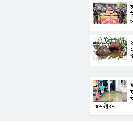
হ
ব
৬
হ
ট
হ
ব
চ
জনজীবন