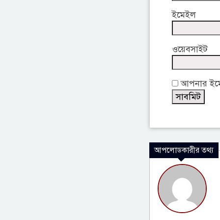
ইমেইল
ওয়েবসাইট
আপনার ইমেই
আপলোডকারীর তথ্য