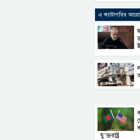
এ ক্যাটাগরির আর
জ
ড
ল
দ
ব
যু’ক্তরাষ্ট্র