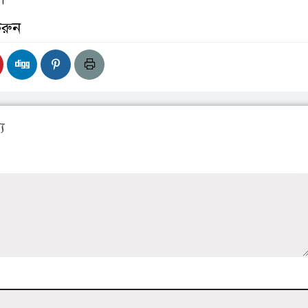
।
করুন
য