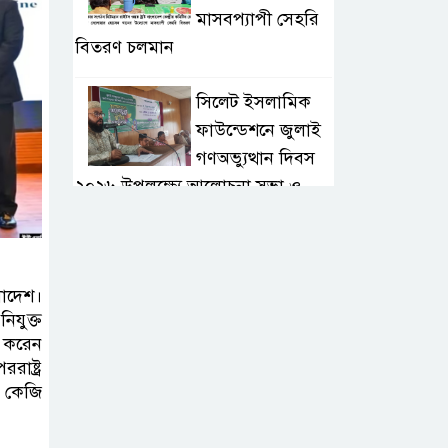
মাসবপ্যাপী সেহরি
বিতরণ চলমান
সিলেট ইসলামিক
ফাউন্ডেশনে জুলাই
গণঅভ্যুত্থান দিবস
২০২৬ উপলক্ষ্যে আলোচনা সভা ও
দু’আ মাহফিল
পরিবেশ রক্ষায়
ংলাদেশ।
ব্যক্তিগত উদ্যোগ
িযুক্ত
সমাজের জন্য
র করেন
অনুকরণীয় মডেল-বিভাগীয় কমিশনার
রাষ্ট্র
০ কেজি
সিলেট মেট্রোপলিটন
পুলিশ কমিশনার