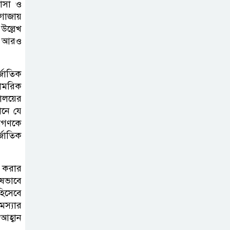
বাসা ও
জুলাই স্মৃতিস্তম্ভে
াজায়
পুষ্পস্তবক অর্পণ ও জুলাই
উল্লেখ
গণঅভ্যুত্থানের শহীদদের প্রতি গভীর
ু। আরও
শ্রদ্ধা নিবেদন করেন
্জাতিক
১০ লাখ টাকার চেক
সামরিক
ডিজঅনার মামলায়
ালয়ের
এক বছরের সাজা
ানে যে
জনগণকে
্জাতিক
‘সমন্বিত উদ্যোগেই
গড়ে উঠবে আধুনিক
সিলেট’ –
ন করার
বাণিজ্যমন্ত্রী
েষভাবে
হিসেবে
সমস্যার
ত্রিতরঙ্গের বাদল
আহ্বান
সাঁঝের বর্ণাঢ্য