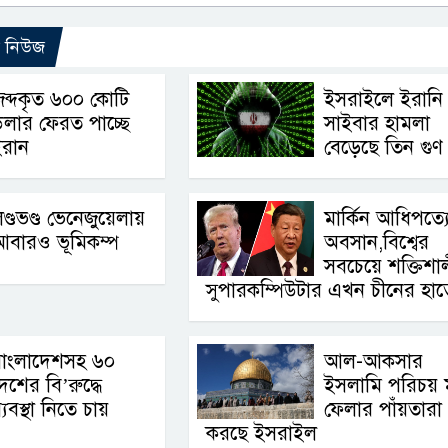
ো নিউজ
ব্দকৃত ৬০০ কোটি
ইসরাইলে ইরানি
লার ফেরত পাচ্ছে
সাইবার হামলা
ইরান
বেড়েছে তিন গুণ
ণ্ডভণ্ড ভেনেজুয়েলায়
মার্কিন আধিপত্য
আবারও ভূমিকম্প
অবসান,বিশ্বের
সবচেয়ে শক্তিশা
সুপারকম্পিউটার এখন চীনের হাত
বাংলাদেশসহ ৬০
আল-আকসার
েশের বি’রুদ্ধে
ইসলামি পরিচয় 
্যবস্থা নিতে চায়
ফেলার পাঁয়তারা
করছে ইসরাইল