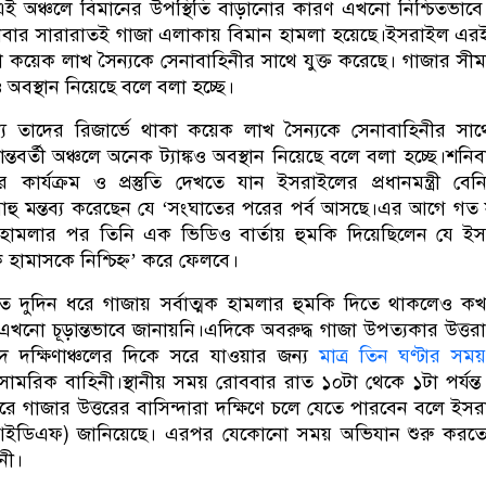
 অঞ্চলে বিমানের উপস্থিতি বাড়ানোর কারণ এখনো নিশ্চিতভাব
নিবার সারারাতই গাজা এলাকায় বিমান হামলা হয়েছে।ইসরাইল এরই
া কয়েক লাখ সৈন্যকে সেনাবাহিনীর সাথে যুক্ত করেছে। গাজার সীমান্
ও অবস্থান নিয়েছে বলে বলা হচ্ছে।
 তাদের রিজার্ভে থাকা কয়েক লাখ সৈন্যকে সেনাবাহিনীর সাথে
্তবর্তী অঞ্চলে অনেক ট্যাঙ্কও অবস্থান নিয়েছে বলে বলা হচ্ছে।শনি
 কার্যক্রম ও প্রস্তুতি দেখতে যান ইসরাইলের প্রধানমন্ত্রী বেনি
য়াহু মন্তব্য করেছেন যে ‘সংঘাতের পরের পর্ব আসছে।এর আগে গত স
হামলার পর তিনি এক ভিডিও বার্তায় হুমকি দিয়েছিলেন যে ই
ে হামাসকে নিশ্চিহ্ন’ করে ফেলবে।
ত দুদিন ধরে গাজায় সর্বাত্মক হামলার হুমকি দিতে থাকলেও 
এখনো চূড়ান্তভাবে জানায়নি।এদিকে অবরুদ্ধ গাজা উপত্যকার উত্তরা
দে দক্ষিণাঞ্চলের দিকে সরে যাওয়ার জন্য
মাত্র তিন ঘণ্টার সময
রিক বাহিনী।স্থানীয় সময় রোববার রাত ১০টা থেকে ১টা পর্যন্ত নির
ে গাজার উত্তরের বাসিন্দারা দক্ষিণে চলে যেতে পারবেন বলে ইস
ী (আইডিএফ) জানিয়েছে। এরপর যেকোনো সময় অভিযান শুরু করত
িনী।