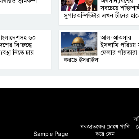
আবারও ভূমিকম্প
অবসান,বিশ্বের
সবচেয়ে শক্তিশা
সুপারকম্পিউটার এখন চীনের হাত
বাংলাদেশসহ ৬০
আল-আকসার
েশের বি’রুদ্ধে
ইসলামি পরিচয় 
্যবস্থা নিতে চায়
ফেলার পাঁয়তারা
করছে ইসরাইল
সচি
নবজাতকের চোখে পানি
জ
Sample Page
ঝরে কেন