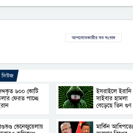
আপলোডকারীর সব সংবাদ
ো নিউজ
ব্দকৃত ৬০০ কোটি
ইসরাইলে ইরানি
লার ফেরত পাচ্ছে
সাইবার হামলা
ইরান
বেড়েছে তিন গুণ
ণ্ডভণ্ড ভেনেজুয়েলায়
মার্কিন আধিপত্য