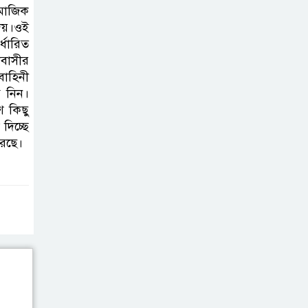
শ্রদ্ধা নিবেদন করেন
মাজিক
েয়।ওই
্ধারিত
১০ লাখ টাকার চেক
াবাসীর
ডিজঅনার মামলায়
বাহিনী
এক বছরের সাজা
গ নিন।
 কিছু
‘সমন্বিত উদ্যোগেই
দিচ্ছে
গড়ে উঠবে আধুনিক
েছে।
সিলেট’ –
বাণিজ্যমন্ত্রী
ত্রিতরঙ্গের বাদল
সাঁঝের বর্ণাঢ্য
আয়োজন ‘শ্রাবনের
মেঘগুলো’