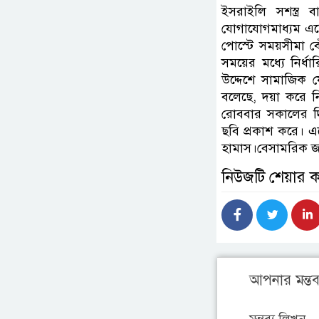
ইসরাইলি সশস্ত্র
যোগাযোগমাধ্যম এক্
পোস্টে সময়সীমা বে
সময়ের মধ্যে নির
উদ্দেশে সামাজিক য
বলেছে, দয়া করে ন
রোববার সকালের দ
ছবি প্রকাশ করে। এত
হামাস।বেসামরিক জ
নিউজটি শেয়ার 
আপনার মন্তব্