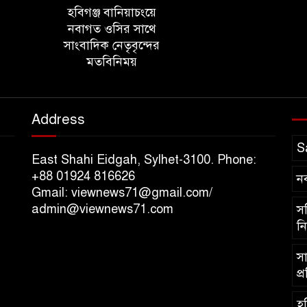
হবিগঞ্জ বানিয়াচংয়ে
নবাগত ওসির সাথে
সাংবাদিক নেতৃবৃন্দের
মতবিনিময়
Address
S
East Shahi Eidgah, Sylhet-3100. Phone:
+88 01924 816626
ন
Gmail: viewnews71@gmail.com/
admin@viewnews71.com
সচ
নি
সা
প্
হব