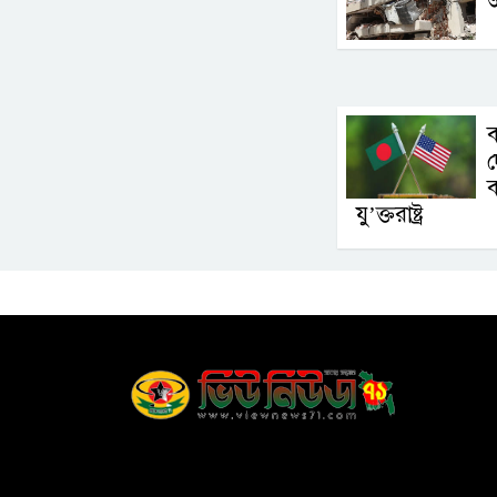
দ
ব
যু’ক্তরাষ্ট্র