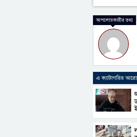
আপলোডকারীর তথ্য
এ ক্যাটাগরির আর
জ
ড
ল