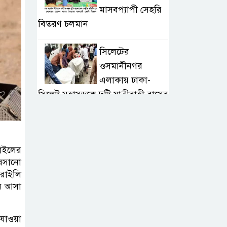
মাসবপ্যাপী সেহরি
বিতরণ চলমান
সিলেটের
ওসমানীনগর
এলাকায় ঢাকা-
সিলেট মহাসড়কে দুটি যাত্রীবাহী বাসের
মুখোমুখি সংঘর্ষে নিহত ৯, পরিবারকে
আর্থিক সহযোগিতা
রাইলের
আন্তর্জাতিক
 বসানো
অভিবাসী দিবস’
সরাইলি
এবং ‘জাতীয় প্রবাসী
ান আসা
দিবস’ উদযাপনের লক্ষ্যে
আন্তঃমন্ত্রণালয় সভা অনুষ্ঠিত
যাওয়া