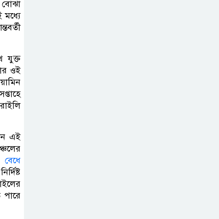
ে বোঝা
সিলেট ইসলামিক
 মধ্যে
ফাউন্ডেশনে জুলাই
তবর্তী
গণঅভ্যুত্থান দিবস
২০২৬ উপলক্ষ্যে আলোচনা সভা ও
 যুক্ত
দু’আ মাহফিল
বার ওই
য়ামিন
পরিবেশ রক্ষায়
প্তাহে
ব্যক্তিগত উদ্যোগ
সরাইলি
সমাজের জন্য
অনুকরণীয় মডেল-বিভাগীয় কমিশনার
কখন এই
ঞ্চলের
সিলেট মেট্রোপলিটন
় বেধে
পুলিশ কমিশনার
্দিষ্ট
রাইলের
জুলাই স্মৃতিস্তম্ভে
ে পারে
পুষ্পস্তবক অর্পণ ও জুলাই
গণঅভ্যুত্থানের শহীদদের প্রতি গভীর