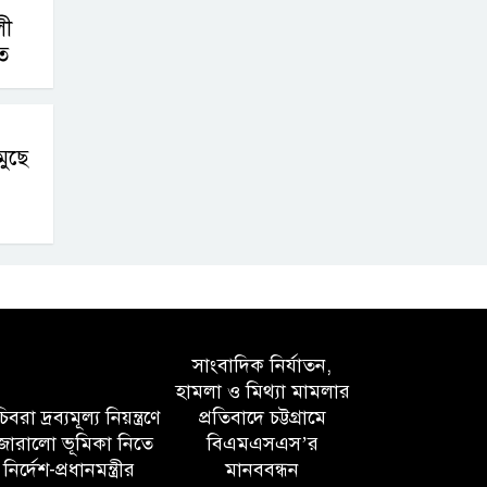
লী
ে
মুছে
সাংবাদিক নির্যাতন,
হামলা ও মিথ্যা মামলার
বরা দ্রব্যমূল্য নিয়ন্ত্রণে
প্রতিবাদে চট্টগ্রামে
োরালো ভূমিকা নিতে
বিএমএসএস’র
নির্দেশ-প্রধানমন্ত্রীর
মানববন্ধন