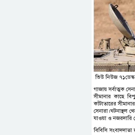
ভিউ নিউজ ৭১ডেস্ক
গাজায় সর্বাত্মক স
সীমানার কাছে বিপ
কাঁটাতারের সীমানা
সেনারা।ঘটনাস্থল থে
যাওয়া ও নজরদারি 
বিবিসি সংবাদদাতা জ