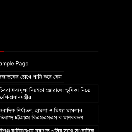
ample Page
বজাতকের চোখে পানি ঝরে কেন
িবরা দ্রব্যমূল্য নিয়ন্ত্রণে জোরালো ভূমিকা নিতে
র্দেশ-প্রধানমন্ত্রীর
ংবাদিক নির্যাতন, হামলা ও মিথ্যা মামলার
রতিবাদে চট্টগ্রামে বিএমএসএস’র মানববন্ধন
িগঞ্জ বানিয়াচংয়ে নবাগত ওসির সাথে সাংবাদিক