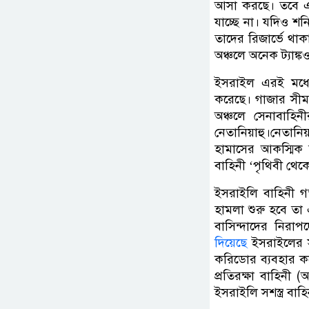
আসা করছে। তবে এই
যাচ্ছে না। যদিও শ
তাদের রিজার্ভে থাক
অঞ্চলে অনেক ট্যাঙ্ক
ইসরাইল এরই মধ্যে
করেছে। গাজার সীমান
অঞ্চলে সেনাবাহিনীর
নেতানিয়াহু।নেতানি
হামাসের আকস্মিক 
বাহিনী ‘পৃথিবী থেক
ইসরাইলি বাহিনী গ
হামলা শুরু হবে তা 
বাসিন্দাদের নিরাপ
দিয়েছে
ইসরাইলের সাম
করিডোর ব্যবহার কর
প্রতিরক্ষা বাহিন
ইসরাইলি সশস্ত্র বাহ