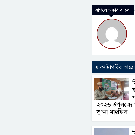
আপলোডকারীর তথ্য
এ ক্যাটাগরির আর
ফ
গ
২০২৬ উপলক্ষ্য
দু’আ মাহফিল