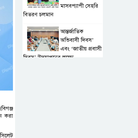
মাসবপ্যাপী সেহরি
বিতরণ চলমান
আন্তর্জাতিক
অভিবাসী দিবস’
এবং ‘জাতীয় প্রবাসী
দিবস’ উদযাপনের লক্ষ্যে
আন্তঃমন্ত্রণালয় সভা অনুষ্ঠিত
সিলেট ইসলামিক
ফাউন্ডেশনে জুলাই
গণঅভ্যুত্থান দিবস
হবিগঞ্জ
২০২৬ উপলক্ষ্যে আলোচনা সভা ও
ান করা
দু’আ মাহফিল
পরিবেশ রক্ষায়
 সিলেট