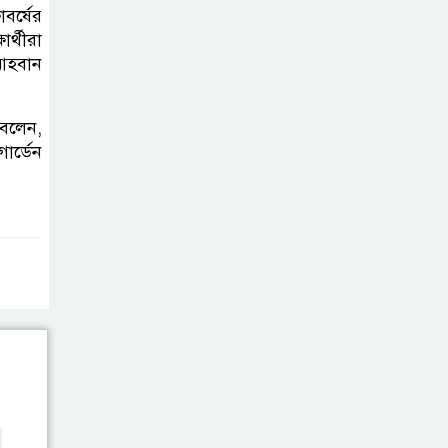
ব্যক্তিগত উদ্যোগ
বর্ষের
র্থীরা
সমাজের জন্য
 আহবান
অনুকরণীয় মডেল-বিভাগীয় কমিশনার
সিলেট মেট্রোপলিটন
 বলেন,
ার্ডেন
পুলিশ কমিশনার
জুলাই স্মৃতিস্তম্ভে
পুষ্পস্তবক অর্পণ ও জুলাই
গণঅভ্যুত্থানের শহীদদের প্রতি গভীর
শ্রদ্ধা নিবেদন করেন
১০ লাখ টাকার চেক
ডিজঅনার মামলায়
এক বছরের সাজা
‘সমন্বিত উদ্যোগেই