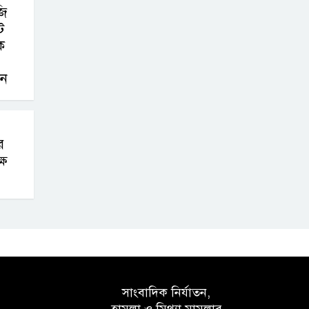
জি
ট
বক
দন
র
্ষ
সাংবাদিক নির্যাতন,