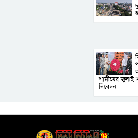
দ
প
আ
শামীমের জুলাই স্মৃতি
নিবেদন