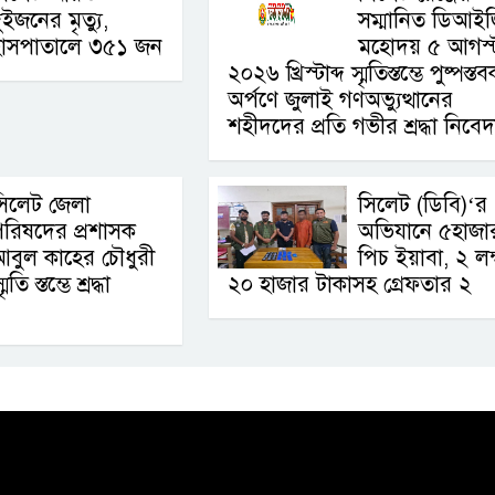
ুইজনের মৃত্যু,
সম্মানিত ডিআই
হাসপাতালে ৩৫১ জন
মহোদয় ৫ আগস্
২০২৬ খ্রিস্টাব্দ স্মৃতিস্তম্ভে পুষ্পস্ত
অর্পণে জুলাই গণঅভ্যুত্থানের
শহীদদের প্রতি গভীর শ্রদ্ধা নিবে
সিলেট জেলা
সিলেট (ডিবি)‘র
রিষদের প্রশাসক
অভিযানে ৫হাজা
বুল কাহের চৌধুরী
পিচ ইয়াবা, ২ লক
 স্তম্ভে শ্রদ্ধা
২০ হাজার টাকাসহ গ্রেফতার ২