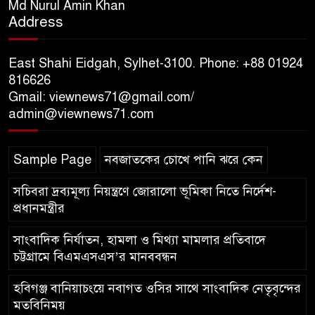
শহীদদের প্রতি গভীর শ্রদ্ধা নিবেদন করেন
Md Nurul Amin Khan
Address
১০ লাখ টাকার চেক ডিজঅনার
মামলায় এক বছরের সাজা
East Shahi Eidgah, Sylhet-3100. Phone: +88 01924
816626
Gmail: viewnews71@gmail.com/
‘সমন্বিত উদ্যোগেই গড়ে উঠবে
admin@viewnews71.com
আধুনিক সিলেট’ – বাণিজ্যমন্ত্রী
Sample Page
নবজাতকের চোখে পানি ঝরে কেন
ত্রিতরঙ্গের বাদল সাঁঝের বর্ণাঢ্য
আয়োজন ‘শ্রাবনের মেঘগুলো’
সচিবরা দ্রব্যমূল্য নিয়ন্ত্রণে জোরালো ভূমিকা নিতে নির্দেশ-
প্রধানমন্ত্রীর
সাংবাদিক নির্যাতন, হামলা ও মিথ্যা মামলার প্রতিবাদে
চট্টগ্রামে বিএমএসএস’র মানববন্ধন
হবিগঞ্জ বানিয়াচংয়ে নবাগত ওসির সাথে সাংবাদিক নেতৃবৃন্দের
মতবিনিময়