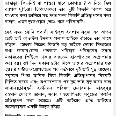
তাছাড়া, কিডনিই বা পাওয়া যাবে কোথায় ? এ নিয়ে ছিল
ব্যাপক দুশ্চিন্তা। চিকিৎসকরা তার দুটি কিডনি বিকল হয়ে
যাওয়ার কথা জানিয়ে যত দ্রুত সম্ভব কিডনি প্রতিস্থাপনের কথা
বলেন। এমন দুঃসংবাদে ভেঙে পড়ে পরিবারটি।
সেই সময় সৌদি প্রবাসী সাইফুল ইসলাম সবুজ এর আপন
ছোট ভাই আতাউল ইসলাম পলাশ ভাইকে বাঁচাতে তার পাশে
দাঁড়ান। স্বেচ্ছায় নিজের কিডনি বড় ভাইকে দেয়ার সিদ্ধান্তের
কথা জানান।ফলে গতকাল শনিবার পরিবারের সবার
মতামতের ভিত্তিতে ঢাকার বারডেম হাসপাতালে অস্ত্রোপচার
করা হয়। ওই দিন সকাল ৬টার দিকে তাদের অস্ত্রোপচার শুরু
হয়। ৪ ঘণ্টার অস্ত্রোপচারের পর বর্তমানে দুই ভাই সুস্থ আছেন।
সবুজের পিতা মানিক মিয়া কিডনি প্রতিস্থাপনের বিষয়টি
নিশ্চিত করেন এবং অপারেশনের পর দুই ভাই সুস্থ আছে বলে
জানান।চৌমুহনী ইউনিয়ন পরিষদ চেয়ারম্যান মাহবুবুর
রহমান সোহাগ জানান, সবার সহযোগিতায় সবুজের কিডনি
প্রতিস্থাপন করা হয়েছে। এটি ভাইয়ের প্রতি ভাইয়ের
ভালোবাসার একটি উজ্জ্বল দৃষ্টান্ত।