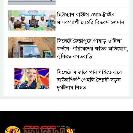
হিউম্যান রাইটস ওয়াচ ট্রাষ্টের
মাসবপ্যাপী সেহরি বিতরণ চলমান
সিলেটে জৈন্তাপুরে পাহাড় ও টিলা
কর্তনে- পরিবেশের ক্ষতির অভিযোগ,
ঝুঁকিতে বসতবাড়ি
সিলেটে মাজারে গান গাইতে এসে
বাউলশিল্পী পেহলি ভৈরবী সড়ক
দুর্ঘটনায় নিহত
সিলেটের ওসমানীনগর এলাকায়
ঢাকা-সিলেট মহাসড়কে দুটি
যাত্রীবাহী বাসের মুখোমুখি সংঘর্ষে
নিহত ৯, পরিবারকে আর্থিক সহযোগিতা