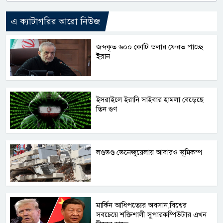
এ ক্যাটাগরির আরো নিউজ
জব্দকৃত ৬০০ কোটি ডলার ফেরত পাচ্ছে
ইরান
ইসরাইলে ইরানি সাইবার হামলা বেড়েছে
তিন গুণ
লণ্ডভণ্ড ভেনেজুয়েলায় আবারও ভূমিকম্প
মার্কিন আধিপত্যের অবসান,বিশ্বের
সবচেয়ে শক্তিশালী সুপারকম্পিউটার এখন