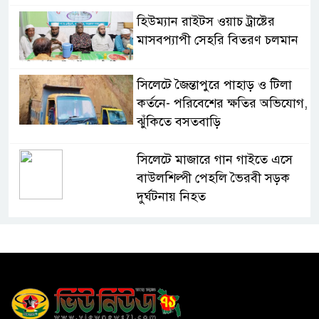
হিউম্যান রাইটস ওয়াচ ট্রাষ্টের
মাসবপ্যাপী সেহরি বিতরণ চলমান
সিলেটে জৈন্তাপুরে পাহাড় ও টিলা
কর্তনে- পরিবেশের ক্ষতির অভিযোগ,
ঝুঁকিতে বসতবাড়ি
সিলেটে মাজারে গান গাইতে এসে
বাউলশিল্পী পেহলি ভৈরবী সড়ক
দুর্ঘটনায় নিহত
সিলেটের ওসমানীনগর এলাকায়
ঢাকা-সিলেট মহাসড়কে দুটি
যাত্রীবাহী বাসের মুখোমুখি সংঘর্ষে
নিহত ৯, পরিবারকে আর্থিক সহযোগিতা