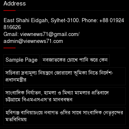
Address
১০ লাখ টাকার চেক ডিজঅনার
মামলায় এক বছরের সাজা
East Shahi Eidgah, Sylhet-3100. Phone: +88 01924
816626
Gmail: viewnews71@gmail.com/
‘সমন্বিত উদ্যোগেই গড়ে উঠবে
admin@viewnews71.com
আধুনিক সিলেট’ – বাণিজ্যমন্ত্রী
Sample Page
নবজাতকের চোখে পানি ঝরে কেন
ত্রিতরঙ্গের বাদল সাঁঝের বর্ণাঢ্য
আয়োজন ‘শ্রাবনের মেঘগুলো’
সচিবরা দ্রব্যমূল্য নিয়ন্ত্রণে জোরালো ভূমিকা নিতে নির্দেশ-
প্রধানমন্ত্রীর
সাংবাদিক নির্যাতন, হামলা ও মিথ্যা মামলার প্রতিবাদে
চট্টগ্রামে বিএমএসএস’র মানববন্ধন
হবিগঞ্জ বানিয়াচংয়ে নবাগত ওসির সাথে সাংবাদিক নেতৃবৃন্দের
মতবিনিময়