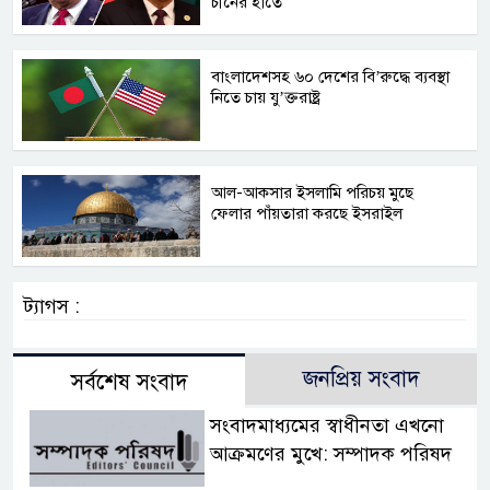
চীনের হাতে
বাংলাদেশসহ ৬০ দেশের বি’রুদ্ধে ব্যবস্থা
নিতে চায় যু’ক্তরাষ্ট্র
আল-আকসার ইসলামি পরিচয় মুছে
ফেলার পাঁয়তারা করছে ইসরাইল
ট্যাগস :
জনপ্রিয় সংবাদ
সর্বশেষ সংবাদ
সংবাদমাধ্যমের স্বাধীনতা এখনো
আক্রমণের মুখে: সম্পাদক পরিষদ