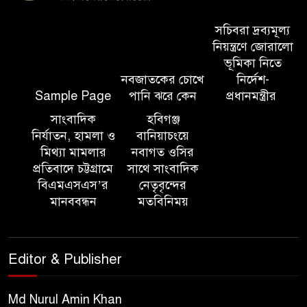
আন্তর্জাতিক অভিবাসী দিবস’ এবং
‘জাতীয় প্রবাসী দিবস’ উদযাপনের
সচিবরা দ্রব্যমূল্য
লক্ষ্যে আন্তঃমন্ত্রণালয় সভা অনুষ্ঠিত
নিয়ন্ত্রণে জোরালো
ভূমিকা নিতে
নবজাতকের চোখে
নির্দেশ-
সিলেট ইসলামিক ফাউন্ডেশনে
Sample Page
পানি ঝরে কেন
প্রধানমন্ত্রীর
জুলাই গণঅভ্যুত্থান দিবস ২০২৬
উপলক্ষ্যে আলোচনা সভা ও দু’আ
সাংবাদিক
হবিগঞ্জ
মাহফিল
নির্যাতন, হামলা ও
বানিয়াচংয়ে
মিথ্যা মামলার
নবাগত ওসির
প্রতিবাদে চট্টগ্রামে
সাথে সাংবাদিক
পরিবেশ রক্ষায় ব্যক্তিগত উদ্যোগ
বিএমএসএস’র
নেতৃবৃন্দের
সমাজের জন্য অনুকরণীয় মডেল-
মানববন্ধন
মতবিনিময়
বিভাগীয় কমিশনার
সিলেট মেট্রোপলিটন পুলিশ
Editor & Publisher
কমিশনার জুলাই স্মৃতিস্তম্ভে পুষ্পস্তবক
অর্পণ ও জুলাই গণঅভ্যুত্থানের
শহীদদের প্রতি গভীর শ্রদ্ধা নিবেদন করেন
Md Nurul Amin Khan