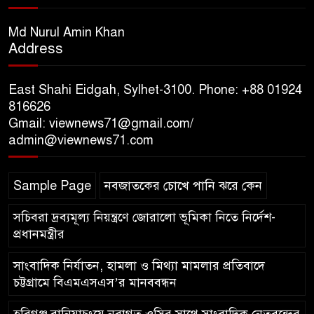
সিলেট রেঞ্জের ডিআইজি জুলাই
স্মৃতিস্তম্ভে পুষ্পস্তবক অর্পণের মাধ্যমে
Md Nurul Amin Khan
Address
জুলাই গণঅভ্যুত্থানের শহীদদের প্রতি
গভীর শ্রদ্ধা নিবেদন
East Shahi Eidgah, Sylhet-3100. Phone: +88 01924
যুক্তরাজ্যে বাংলাদেশিদের মধ্যে ৯৫
816626
Gmail: viewnews71@gmail.com/
শতাংশই সিলেটি
admin@viewnews71.com
সিলেট আরও দুইজনের মৃত্যু,
Sample Page
নবজাতকের চোখে পানি ঝরে কেন
হাসপাতালে ৩৫১ জন
সচিবরা দ্রব্যমূল্য নিয়ন্ত্রণে জোরালো ভূমিকা নিতে নির্দেশ-
প্রধানমন্ত্রীর
সাংবাদিক নির্যাতন, হামলা ও মিথ্যা মামলার প্রতিবাদে
চট্টগ্রামে বিএমএসএস’র মানববন্ধন