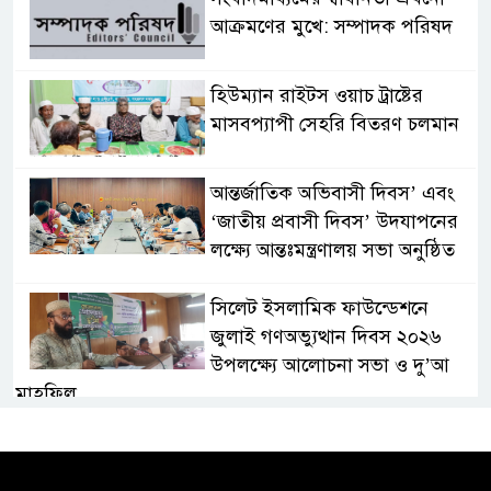
আক্রমণের মুখে: সম্পাদক পরিষদ
হিউম্যান রাইটস ওয়াচ ট্রাষ্টের
মাসবপ্যাপী সেহরি বিতরণ চলমান
আন্তর্জাতিক অভিবাসী দিবস’ এবং
‘জাতীয় প্রবাসী দিবস’ উদযাপনের
লক্ষ্যে আন্তঃমন্ত্রণালয় সভা অনুষ্ঠিত
সিলেট ইসলামিক ফাউন্ডেশনে
জুলাই গণঅভ্যুত্থান দিবস ২০২৬
উপলক্ষ্যে আলোচনা সভা ও দু’আ
মাহফিল
পরিবেশ রক্ষায় ব্যক্তিগত উদ্যোগ
সমাজের জন্য অনুকরণীয় মডেল-