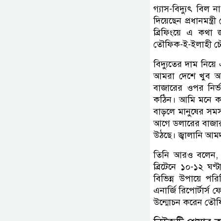
গ্যাস-বিদ্যুৎ বিল
দিয়েছেন প্রধানমন্
ব্রিফিংয়ে এ কথা জ
তৌফিক-ই-ইলাহী চৌ
বিদ্যুতের দাম নিয়ে
আমরা দেশে খুব অল্
বাজারের ওপর নির্
কঠিন। আমি মনে করি
বাড়লে মানুষের সমস
আগে ডলারের বাজার 
উঠছে। জ্বালানি আম
তিনি আরও বলেন, আ
ব্রিটেনে ১০-১২ ঘ
বিভিন্ন উপায়ে প
এনার্জি রিপোর্টার্
উন্মোচন করেন তৌফ