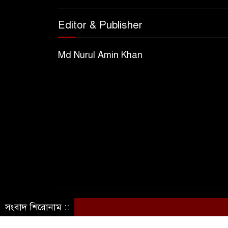
Editor & Publisher
Md Nurul Amin Khan
© সর্বস্বত্ব সংরক্ষিত ©ভিউ নিউজ ৭১
সংবাদ শিরোনাম ::