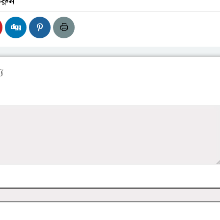
করুন
য