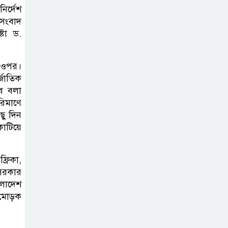
ব্যক্তিগত উদ্যোগ
ির্দেশ
 সংবাদ
সমাজের জন্য
্টা ড.
অনুকরণীয় মডেল-বিভাগীয় কমিশনার
সিলেট মেট্রোপলিটন
র ওপর।
্জাতিক
পুলিশ কমিশনার
বে বলা
জুলাই স্মৃতিস্তম্ভে
রিমাণে
পুষ্পস্তবক অর্পণ ও জুলাই
ছু দিন
গণঅভ্যুত্থানের শহীদদের প্রতি গভীর
াটিয়ে
শ্রদ্ধা নিবেদন করেন
্রিকা,
১০ লাখ টাকার চেক
 সরকার
ডিজঅনার মামলায়
ংলাদেশ
এক বছরের সাজা
 মোড়ক
‘সমন্বিত উদ্যোগেই