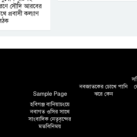
রসারণে সৌদি আরবের
থে প্রবাসী কল্যাণ
 বৈঠক
সচি
নবজাতকের চোখে পানি
জ
Sample Page
ঝরে কেন
হবিগঞ্জ বানিয়াচংয়ে
নবাগত ওসির সাথে
সাংবাদিক নেতৃবৃন্দের
মতবিনিময়