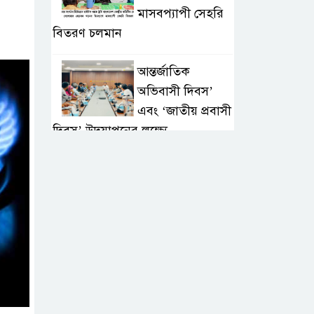
মাসবপ্যাপী সেহরি
বিতরণ চলমান
আন্তর্জাতিক
অভিবাসী দিবস’
এবং ‘জাতীয় প্রবাসী
দিবস’ উদযাপনের লক্ষ্যে
আন্তঃমন্ত্রণালয় সভা অনুষ্ঠিত
সিলেট ইসলামিক
ফাউন্ডেশনে জুলাই
গণঅভ্যুত্থান দিবস
২০২৬ উপলক্ষ্যে আলোচনা সভা ও
দু’আ মাহফিল
পরিবেশ রক্ষায়