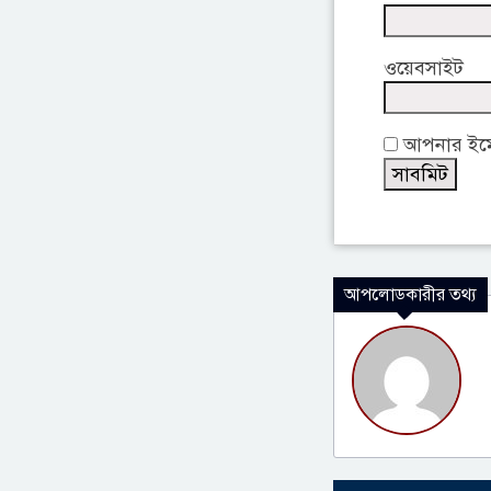
ওয়েবসাইট
আপনার ইমেই
আপলোডকারীর তথ্য