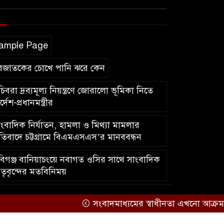
ample Page
বজাতকের চোখে পানি ঝরে কেন
িবরা দ্রব্যমূল্য নিয়ন্ত্রণে জোরালো ভূমিকা নিতে
র্দেশ-প্রধানমন্ত্রীর
ংবাদিক নির্যাতন, হামলা ও মিথ্যা মামলার
রতিবাদে চট্টগ্রামে বিএমএসএস’র মানববন্ধন
িগঞ্জ বানিয়াচংয়ে নবাগত ওসির সাথে সাংবাদিক
তৃবৃন্দের মতবিনিময়
কারিগরি সহযোগিতায়ঃ
আইটিপল্লী
সংবাদমাধ্যমের স্বাধীনতা এখনো আক্রমণের মু