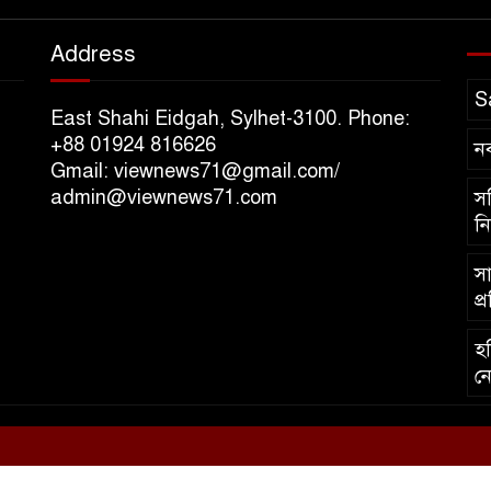
Address
S
East Shahi Eidgah, Sylhet-3100. Phone:
+88 01924 816626
ন
Gmail: viewnews71@gmail.com/
admin@viewnews71.com
সচ
নি
সা
প্
হব
নে