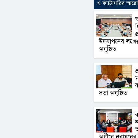
এ ক্যাটাগরির আর
আ
দ
প
উদযাপনের লক্ষ্যে 
অনুষ্ঠিত
শ
ম
ক
সভা অনুষ্ঠিত
ন
অ
অধীনে নবায়নের 