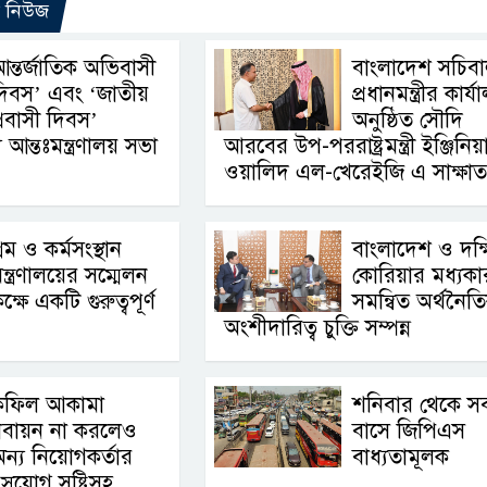
ো নিউজ
ন্তর্জাতিক অভিবাসী
বাংলাদেশ সচিব
িবস’ এবং ‘জাতীয়
প্রধানমন্ত্রীর কার্
্রবাসী দিবস’
অনুষ্ঠিত সৌদি
আন্তঃমন্ত্রণালয় সভা
আরবের উপ-পররাষ্ট্রমন্ত্রী ইঞ্জিনিয়
ওয়ালিদ এল-খেরেইজি এ সাক্ষাত
্রম ও কর্মসংস্থান
বাংলাদেশ ও দক্
ন্ত্রণালয়ের সম্মেলন
কোরিয়ার মধ্যকা
ক্ষে একটি গুরুত্বপূর্ণ
সমন্বিত অর্থনৈত
অংশীদারিত্ব চুক্তি সম্পন্ন
কফিল আকামা
শনিবার থেকে স
বায়ন না করলেও
বাসে জিপিএস
ন্য নিয়োগকর্তার
বাধ্যতামূলক
সুযোগ সৃষ্টিসহ