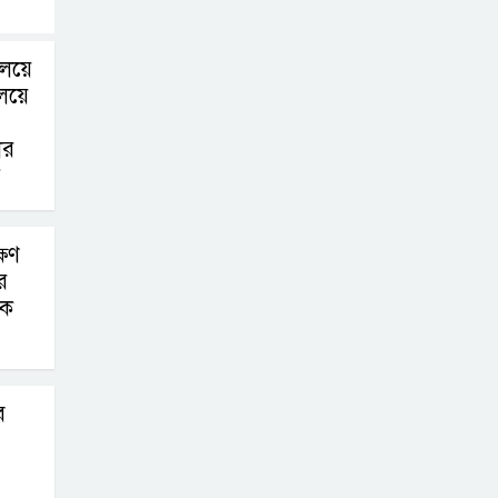
ালয়ে
যালয়ে
ার
ষিণ
র
িক
ব