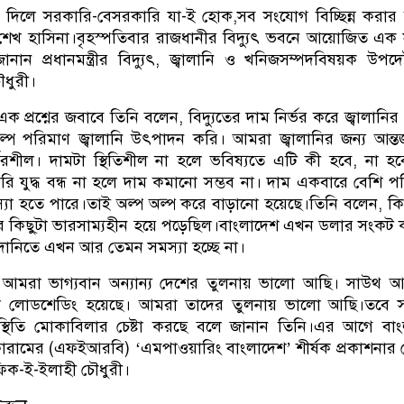
 না দিলে সরকারি-বেসরকারি যা-ই হোক,সব সংযোগ বিচ্ছিন্ন করার ন
ত্রী শেখ হাসিনা।বৃহস্পতিবার রাজধানীর বিদ্যুৎ ভবনে আয়োজিত এক
ানান প্রধানমন্ত্রীর বিদ্যুৎ, জ্বালানি ও খনিজসম্পদবিষয়ক উপদেষ
ধুরী।
 এক প্রশ্নের জবাবে তিনি বলেন, বিদ্যুতের দাম নির্ভর করে জ্বালানি
প পরিমাণ জ্বালানি উৎপাদন করি। আমরা জ্বালানির জন্য আন্তর
ভরশীল। দামটা স্থিতিশীল না হলে ভবিষ্যতে এটি কী হবে, না হ
 যুদ্ধ বন্ধ না হলে দাম কমানো সম্ভব না। দাম একবারে বেশি প
্যা হতে পারে।তাই অল্প অল্প করে বাড়ানো হয়েছে।তিনি বলেন, কি
কিছু্টা ভারসাম্যহীন হয়ে পড়েছিল।বাংলাদেশ এখন ডলার সংকট ক
দানিতে এখন আর তেমন সমস্যা হচ্ছে না।
মরা ভাগ্যবান অন্যান্য দেশের তুলনায় ভালো আছি। সাউথ আফ
ণ্টা লোডশেডিং হয়েছে। আমরা তাদের তুলনায় ভালো আছি।তবে
রিস্থিতি মোকাবিলার চেষ্টা করছে বলে জানান তিনি।এর আগে বা
স ফোরামের (এফইআরবি) ‘এমপাওয়ারিং বাংলাদেশ’ শীর্ষক প্রকাশনার
িক-ই-ইলাহী চৌধুরী।