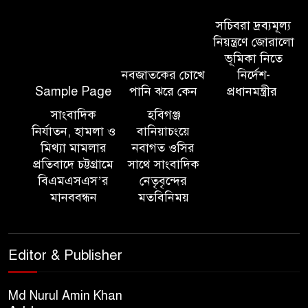
আন্তর্জাতিক অভিবাসী দিবস’ এবং
‘জাতীয় প্রবাসী দিবস’ উদযাপনের
সচিবরা দ্রব্যমূল্য
লক্ষ্যে আন্তঃমন্ত্রণালয় সভা অনুষ্ঠিত
নিয়ন্ত্রণে জোরালো
ভূমিকা নিতে
নবজাতকের চোখে
নির্দেশ-
সিলেট ইসলামিক ফাউন্ডেশনে
Sample Page
পানি ঝরে কেন
প্রধানমন্ত্রীর
জুলাই গণঅভ্যুত্থান দিবস ২০২৬
উপলক্ষ্যে আলোচনা সভা ও দু’আ
সাংবাদিক
হবিগঞ্জ
মাহফিল
নির্যাতন, হামলা ও
বানিয়াচংয়ে
মিথ্যা মামলার
নবাগত ওসির
প্রতিবাদে চট্টগ্রামে
সাথে সাংবাদিক
পরিবেশ রক্ষায় ব্যক্তিগত উদ্যোগ
বিএমএসএস’র
নেতৃবৃন্দের
সমাজের জন্য অনুকরণীয় মডেল-
মানববন্ধন
মতবিনিময়
বিভাগীয় কমিশনার
সিলেট মেট্রোপলিটন পুলিশ
Editor & Publisher
কমিশনার জুলাই স্মৃতিস্তম্ভে পুষ্পস্তবক
অর্পণ ও জুলাই গণঅভ্যুত্থানের
শহীদদের প্রতি গভীর শ্রদ্ধা নিবেদন করেন
Md Nurul Amin Khan