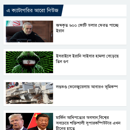
এ ক্যাটাগরির আরো নিউজ
জব্দকৃত ৬০০ কোটি ডলার ফেরত পাচ্ছে
ইরান
ইসরাইলে ইরানি সাইবার হামলা বেড়েছে
তিন গুণ
লণ্ডভণ্ড ভেনেজুয়েলায় আবারও ভূমিকম্প
মার্কিন আধিপত্যের অবসান,বিশ্বের
সবচেয়ে শক্তিশালী সুপারকম্পিউটার এখন
চীনের হাতে