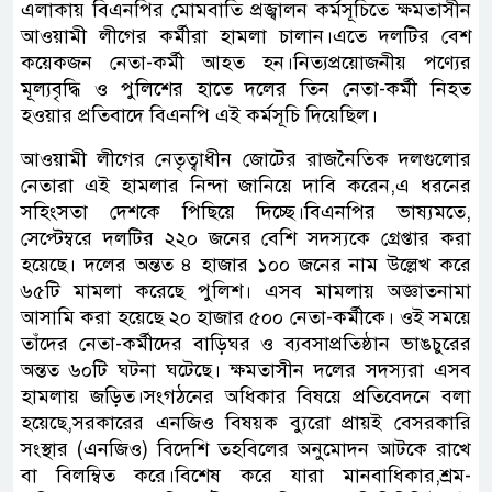
এলাকায় বিএনপির মোমবাতি প্রজ্বালন কর্মসূচিতে ক্ষমতাসীন
আওয়ামী লীগের কর্মীরা হামলা চালান।এতে দলটির বেশ
কয়েকজন নেতা-কর্মী আহত হন।নিত্যপ্রয়োজনীয় পণ্যের
মূল্যবৃদ্ধি ও পুলিশের হাতে দলের তিন নেতা-কর্মী নিহত
হওয়ার প্রতিবাদে বিএনপি এই কর্মসূচি দিয়েছিল।
আওয়ামী লীগের নেতৃত্বাধীন জোটের রাজনৈতিক দলগুলোর
নেতারা এই হামলার নিন্দা জানিয়ে দাবি করেন,এ ধরনের
সহিংসতা দেশকে পিছিয়ে দিচ্ছে।বিএনপির ভাষ্যমতে,
সেপ্টেম্বরে দলটির ২২০ জনের বেশি সদস্যকে গ্রেপ্তার করা
হয়েছে। দলের অন্তত ৪ হাজার ১০০ জনের নাম উল্লেখ করে
৬৫টি মামলা করেছে পুলিশ। এসব মামলায় অজ্ঞাতনামা
আসামি করা হয়েছে ২০ হাজার ৫০০ নেতা-কর্মীকে। ওই সময়ে
তাঁদের নেতা-কর্মীদের বাড়িঘর ও ব্যবসাপ্রতিষ্ঠান ভাঙচুরের
অন্তত ৬০টি ঘটনা ঘটেছে। ক্ষমতাসীন দলের সদস্যরা এসব
হামলায় জড়িত।সংগঠনের অধিকার বিষয়ে প্রতিবেদনে বলা
হয়েছে,সরকারের এনজিও বিষয়ক ব্যুরো প্রায়ই বেসরকারি
সংস্থার (এনজিও) বিদেশি তহবিলের অনুমোদন আটকে রাখে
বা বিলম্বিত করে।বিশেষ করে যারা মানবাধিকার,শ্রম-