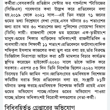
কর্মীরা।বেসরকারি প্রতিষ্ঠান সেন্টার ফর গভর্ন্যান্স স্টাডিজের
(সিজিএস) গবেষণার কথা উল্লেখ করে প্রতিবেদনে বলা
হয়,২০১৯ থেকে ২০২১ সাল—এই তিন বছরে ৭১ জনের
গুমের তথ্য বিশ্লেষণে দেখা গেছে,এসব ঘটনার ৪০ শতাংশের
জন্য র‍্যাব আর ৩০ শতাংশের জন্য পুলিশের গোয়েন্দা বিভাগ
(ডিবি) দায়ী। রাজধানী থেকে গুম হয়েছেন এক-তৃতীয়াংশ
মানুষ।গুমের শিকার ব্যক্তিদের অধিকাংশই রাজনীতিবিদ ও
ব্যবসায়ী।আর শিক্ষার্থী ১১ শতাংশ।প্রতিবেদনে ফটোসাংবাদিক
শফিকুল ইসলাম কাজলের কথা তুল ধরে বলা হয়,তাঁর বিরুদ্ধে
ডিজিটাল নিরাপত্তা আইনে করা ৩টি মামলার বিচার কার্যক্রম
স্থগিত করেছেন হাইকোর্ট।২০২০ সালে তাঁকে আটক করে
সরকার। এরপর ৫৩ দিন তিনি নিখোঁজ ছিলেন।২০২০ সালের
ডিসেম্বর তিনি জামিন পান।জাতিসংঘের গুমবিষয়ক বিশেষজ্ঞ
কমিটির বরাত দিয়ে প্রতিবেদনে বলা হয়, সংস্থাটি ৮১টি
ঘটনার তদন্ত করছে।গুমবিষয়ক বিশেষজ্ঞ কমিটি প্রায়ই এমন
গুমের অভিযোগ পাচ্ছে।যাঁদের গুমের অভিযোগ পাওয়া
যাচ্ছে,তাঁদের অধিকাংশই বিরোধী দলগুলোর নেতা-কর্মী।
বিধিবহির্ভূত গ্রেপ্তারের অভিযোগ