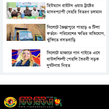
হিউম্যান রাইটস ওয়াচ ট্রাষ্টের
মাসবপ্যাপী সেহরি বিতরণ চলমান
সিলেটে জৈন্তাপুরে পাহাড় ও টিলা
কর্তনে- পরিবেশের ক্ষতির অভিযোগ,
ঝুঁকিতে বসতবাড়ি
সিলেটে মাজারে গান গাইতে এসে
বাউলশিল্পী পেহলি ভৈরবী সড়ক
দুর্ঘটনায় নিহত
সিলেটের ওসমানীনগর এলাকায়
ঢাকা-সিলেট মহাসড়কে দুটি
যাত্রীবাহী বাসের মুখোমুখি সংঘর্ষে
নিহত ৯, পরিবারকে আর্থিক সহযোগিতা