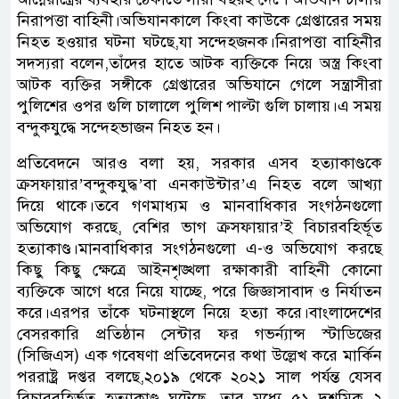
নিরাপত্তা বাহিনী।অভিযানকালে কিংবা কাউকে গ্রেপ্তারের সময়
নিহত হওয়ার ঘটনা ঘটছে,যা সন্দেহজনক।নিরাপত্তা বাহিনীর
সদস্যরা বলেন,তাঁদের হাতে আটক ব্যক্তিকে নিয়ে অস্ত্র কিংবা
আটক ব্যক্তির সঙ্গীকে গ্রেপ্তারের অভিযানে গেলে সন্ত্রাসীরা
পুলিশের ওপর গুলি চালালে পুলিশ পাল্টা গুলি চালায়।এ সময়
বন্দুকযুদ্ধে সন্দেহভাজন নিহত হন।
প্রতিবেদনে আরও বলা হয়, সরকার এসব হত্যাকাণ্ডকে
ক্রসফায়ার’বন্দুকযুদ্ধ’বা এনকাউন্টার’এ নিহত বলে আখ্যা
দিয়ে থাকে।তবে গণমাধ্যম ও মানবাধিকার সংগঠনগুলো
অভিযোগ করছে, বেশির ভাগ ক্রসফায়ার’ই বিচারবহির্ভূত
হত্যাকাণ্ড।মানবাধিকার সংগঠনগুলো এ-ও অভিযোগ করছে
কিছু কিছু ক্ষেত্রে আইনশৃঙ্খলা রক্ষাকারী বাহিনী কোনো
ব্যক্তিকে আগে ধরে নিয়ে যাচ্ছে, পরে জিজ্ঞাসাবাদ ও নির্যাতন
করে।এরপর তাঁকে ঘটনাস্থলে নিয়ে হত্যা করে।বাংলাদেশের
বেসরকারি প্রতিষ্ঠান সেন্টার ফর গভর্ন্যান্স স্টাডিজের
(সিজিএস) এক গবেষণা প্রতিবেদনের কথা উল্লেখ করে মার্কিন
পররাষ্ট্র দপ্তর বলছে,২০১৯ থেকে ২০২১ সাল পর্যন্ত যেসব
বিচারবহির্ভূত হত্যাকাণ্ড ঘটেছে, তার মধ্যে ৫১ দশমিক ২