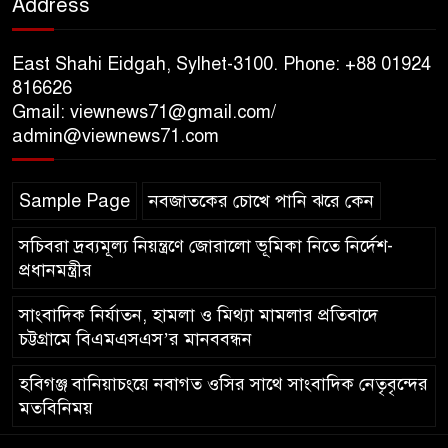
Address
১০ লাখ টাকার চেক ডিজঅনার
মামলায় এক বছরের সাজা
East Shahi Eidgah, Sylhet-3100. Phone: +88 01924
816626
Gmail: viewnews71@gmail.com/
‘সমন্বিত উদ্যোগেই গড়ে উঠবে
admin@viewnews71.com
আধুনিক সিলেট’ – বাণিজ্যমন্ত্রী
Sample Page
নবজাতকের চোখে পানি ঝরে কেন
ত্রিতরঙ্গের বাদল সাঁঝের বর্ণাঢ্য
আয়োজন ‘শ্রাবনের মেঘগুলো’
সচিবরা দ্রব্যমূল্য নিয়ন্ত্রণে জোরালো ভূমিকা নিতে নির্দেশ-
প্রধানমন্ত্রীর
সাংবাদিক নির্যাতন, হামলা ও মিথ্যা মামলার প্রতিবাদে
চট্টগ্রামে বিএমএসএস’র মানববন্ধন
হবিগঞ্জ বানিয়াচংয়ে নবাগত ওসির সাথে সাংবাদিক নেতৃবৃন্দের
মতবিনিময়