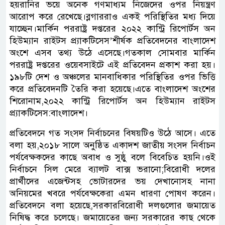
হয়রানির ভয়ে অনেক গণমাধ্যম নিজেদের ওপর নিয়ন্ত্রণ
আরোপ করে রেখেছে।ব্লগাররাও একই পরিস্থিতির মধ্য দিয়ে
যাচ্ছেন।মার্কিন পররাষ্ট্র দপ্তরের ২০২২ কান্ট্রি রিপোর্টস অন
হিউম্যান রাইটস প্র্যাকটিসেস’শীর্ষক প্রতিবেদনের বাংলাদেশ
অংশে এসব তথ্য উঠে এসেছে।গতকাল সোমবার মার্কিন
পররাষ্ট্র দপ্তরের ওয়েবসাইটে এই প্রতিবেদন প্রকাশ করা হয়।
১৯৮টি দেশ ও অঞ্চলের মানবাধিকার পরিস্থিতির ওপর ভিত্তি
করে প্রতিবেদনটি তৈরি করা হয়েছে।এতে বাংলাদেশ অংশের
শিরোনাম,২০২২ কান্ট্রি রিপোর্টস অন হিউম্যান রাইটস
প্র্যাকটিসেস:বাংলাদেশ।
প্রতিবেদনে গত সংসদ নির্বাচনের বিষয়টিও উঠে আসে। এতে
বলা হয়,২০১৮ সালে অনুষ্ঠিত একাদশ জাতীয় সংসদ নির্বাচন
পর্যবেক্ষকদের কাছে অবাধ ও সুষ্ঠু বলে বিবেচিত হয়নি।ওই
নির্বাচনে সিল মেরে ব্যালট বাক্স ভরানো;বিরোধী দলের
প্রার্থীদের এজেন্টসহ ভোটারদের ভয় দেখানোসহ নানা
অনিয়মের খবরে পর্যবেক্ষকেরা এমন ধারণা পোষণ করেন।
প্রতিবেদনে বলা হয়েছে,সরকারবিরোধী দলগুলোর জমায়েত
নিষিদ্ধ করে চলেছে। জমায়েতের জন্য সরকারের কাছ থেকে