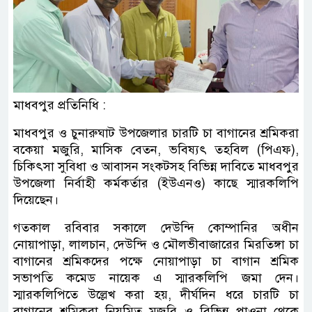
মাধবপুর প্রতিনিধি :
মাধবপুর ও চুনারুঘাট উপজেলার চারটি চা বাগানের শ্রমিকরা
বকেয়া মজুরি, মাসিক বেতন, ভবিষ্যৎ তহবিল (পিএফ),
চিকিৎসা সুবিধা ও আবাসন সংকটসহ বিভিন্ন দাবিতে মাধবপুর
উপজেলা নির্বাহী কর্মকর্তার (ইউএনও) কাছে স্মারকলিপি
দিয়েছেন।
গতকাল রবিবার সকালে দেউন্দি কোম্পানির অধীন
নোয়াপাড়া, লালচান, দেউন্দি ও মৌলভীবাজারের মিরতিঙ্গা চা
বাগানের শ্রমিকদের পক্ষে নোয়াপাড়া চা বাগান শ্রমিক
সভাপতি কমেড নায়েক এ স্মারকলিপি জমা দেন।
স্মারকলিপিতে উল্লেখ করা হয়, দীর্ঘদিন ধরে চারটি চা
বাগানের শ্রমিকরা নিয়মিত মজুরি ও বিভিন্ন পাওনা থেকে