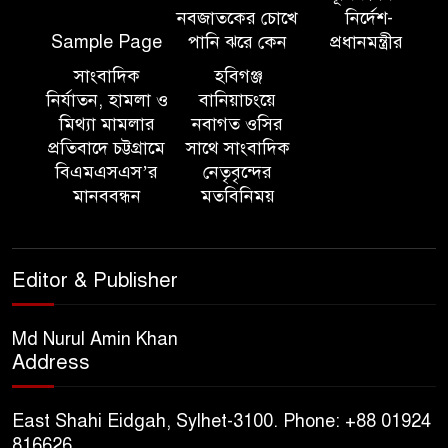
নবজাতকের চোখে
নির্দেশ-
Sample Page
পানি ঝরে কেন
প্রধানমন্ত্রীর
১০ লাখ টাকার চেক ডিজঅনার
মামলায় এক বছরের সাজা
সাংবাদিক
হবিগঞ্জ
নির্যাতন, হামলা ও
বানিয়াচংয়ে
মিথ্যা মামলার
নবাগত ওসির
‘সমন্বিত উদ্যোগেই গড়ে উঠবে
প্রতিবাদে চট্টগ্রামে
সাথে সাংবাদিক
আধুনিক সিলেট’ – বাণিজ্যমন্ত্রী
বিএমএসএস’র
নেতৃবৃন্দের
মানববন্ধন
মতবিনিময়
ত্রিতরঙ্গের বাদল সাঁঝের বর্ণাঢ্য
আয়োজন ‘শ্রাবনের মেঘগুলো’
Editor & Publisher
সিলেট রেঞ্জের ডিআইজি জুলাই
স্মৃতিস্তম্ভে পুষ্পস্তবক অর্পণের মাধ্যমে
Md Nurul Amin Khan
Address
জুলাই গণঅভ্যুত্থানের শহীদদের প্রতি
গভীর শ্রদ্ধা নিবেদন
East Shahi Eidgah, Sylhet-3100. Phone: +88 01924
যুক্তরাজ্যে বাংলাদেশিদের মধ্যে ৯৫
816626