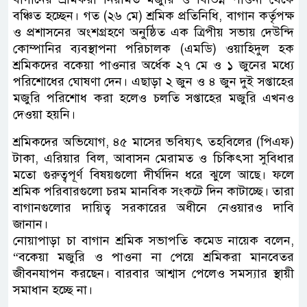
বঞ্চিত হচ্ছেন। গত (২৬ মে) শ্রমিক প্রতিনিধি, বাগান কর্তৃপক্ষ
ও প্রশাসনের অংশগ্রহণে অনুষ্ঠিত এক ত্রিপীয় সভায় দেউন্দি
কোম্পানির ব্যবস্থাপনা পরিচালক (এমডি) ওয়াহিদুল হক
শ্রমিকদের বকেয়া পাওনার অর্ধেক ২৭ মে ও ১ জুনের মধ্যে
পরিশোধের ঘোষণা দেন। এছাড়া ২ জুন ও ৪ জুন দুই সপ্তাহের
মজুরি পরিশোধ করা হলেও চলতি সপ্তাহের মজুরি এখনও
দেওয়া হয়নি।
শ্রমিকদের অভিযোগ, ৪৫ মাসের ভবিষ্যৎ তহবিলের (পিএফ)
টাকা, এরিয়ার বিল, আবাসন মেরামত ও চিকিৎসা সুবিধার
মতো গুরুত্বপূর্ণ বিষয়গুলো দীর্ঘদিন ধরে ঝুলে আছে। ফলে
শ্রমিক পরিবারগুলো চরম মানবিক সংকটে দিন কাটাচ্ছে। তারা
বাগানগুলোর দায়িত্ব সরকারের অধীনে নেওয়ারও দাবি
জানান।
নোয়াপাড়া চা বাগান শ্রমিক সভাপতি কমেড নায়েক বলেন,
“বকেয়া মজুরি ও পাওনা না পেয়ে শ্রমিকরা মানবেতর
জীবনযাপন করছেন। বারবার আশ্বাস পেলেও সমস্যার স্থায়ী
সমাধান হচ্ছে না।