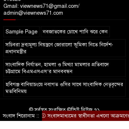
Gmail: viewnews71@gmail.com/
শতাংশই সিলেটি
admin@viewnews71.com
সিলেট আরও দুইজনের মৃত্যু,
Sample Page
নবজাতকের চোখে পানি ঝরে কেন
হাসপাতালে ৩৫১ জন
সচিবরা দ্রব্যমূল্য নিয়ন্ত্রণে জোরালো ভূমিকা নিতে নির্দেশ-
প্রধানমন্ত্রীর
সাংবাদিক নির্যাতন, হামলা ও মিথ্যা মামলার প্রতিবাদে
চট্টগ্রামে বিএমএসএস’র মানববন্ধন
হবিগঞ্জ বানিয়াচংয়ে নবাগত ওসির সাথে সাংবাদিক নেতৃবৃন্দের
মতবিনিময়
© সর্বস্বত্ব সংরক্ষিত ©ভিউ নিউজ ৭১
সংবাদ শিরোনাম ::
সংবাদমাধ্যমের স্বাধীনতা এখনো আক্রমণের মু
কারিগরি সহযোগিতায়ঃ
আইটিপল্লী