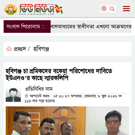
সংবাদ শিরোনাম ::
সংবাদমাধ্যমের স্বাধীনতা এখনো আক্রমণের মুখে
প্রচ্ছদ /
হবিগঞ্জ
হবিগঞ্জ চা শ্রমিকদের বকেয়া পরিশোধের দাবিতে
ইউএনও’র কাছে স্মারকলিপি
প্রতিনিধির নাম
আপডেট সময় : ০৫:২০:২৭ অপরাহ্ন, সোমবার, ৮ জুন ২০২৬
১১৪ বার পড়া হয়েছে