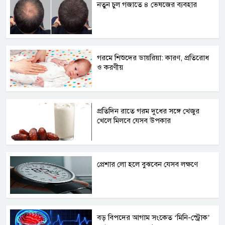
নতুন চুল গজাতে ৪ ভেষজের ব্যবহার
গরমে শিশুদের ডায়রিয়া: কারণ, প্রতিরোধ
ও করণীয়
প্রতিদিন রাতে গরম দুধের সঙ্গে খেজুর
খেলে মিলবে যেসব উপকার
প্রেশার লো হলে বুঝবেন যেসব লক্ষণে
বড় বিপদের আগাম সংকেত ‘মিনি-স্ট্রোক’