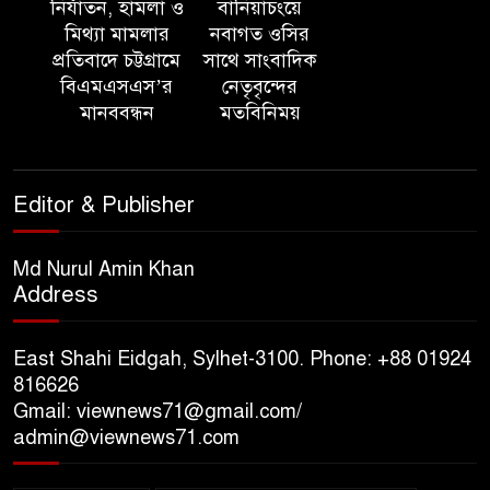
নির্যাতন, হামলা ও
বানিয়াচংয়ে
স্মৃতিস্তম্ভে পুষ্পস্তবক অর্পণের মাধ্যমে
মিথ্যা মামলার
নবাগত ওসির
জুলাই গণঅভ্যুত্থানের শহীদদের প্রতি
প্রতিবাদে চট্টগ্রামে
সাথে সাংবাদিক
গভীর শ্রদ্ধা নিবেদন
বিএমএসএস’র
নেতৃবৃন্দের
মানববন্ধন
মতবিনিময়
যুক্তরাজ্যে বাংলাদেশিদের মধ্যে ৯৫
শতাংশই সিলেটি
Editor & Publisher
সিলেট আরও দুইজনের মৃত্যু,
হাসপাতালে ৩৫১ জন
Md Nurul Amin Khan
Address
সিলেট রেঞ্জের সম্মানিত ডিআইজি
মহোদয় ৫ আগস্ট ২০২৬ খ্রিস্টাব্দ
East Shahi Eidgah, Sylhet-3100. Phone: +88 01924
স্মৃতিস্তম্ভে পুষ্পস্তবক অর্পণে জুলাই
816626
গণঅভ্যুত্থানের শহীদদের প্রতি গভীর শ্রদ্ধা নিবেদন
Gmail: viewnews71@gmail.com/
admin@viewnews71.com
সিলেট জেলা পরিষদের প্রশাসক