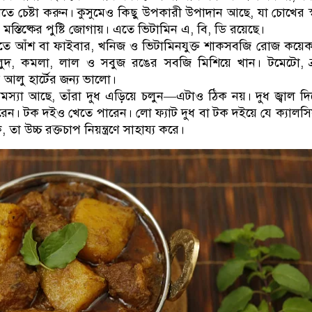
ে চেষ্টা করুন। কুসুমেও কিছু উপকারী উপাদান আছে, যা চোখের স্বাস
স্তিষ্কের পুষ্টি জোগায়। এতে ভিটামিন এ, বি, ডি রয়েছে।
াখতে আঁশ বা ফাইবার, খনিজ ও ভিটামিনযুক্ত শাকসবজি রোজ কয়
ুদ, কমলা, লাল ও সবুজ রঙের সবজি মিশিয়ে খান। টমেটো, ব্
ি আলু হার্টের জন্য ভালো।
 সমস্যা আছে, তাঁরা দুধ এড়িয়ে চলুন—এটাও ঠিক নয়। দুধ জ্বাল দি
েন। টক দইও খেতে পারেন। লো ফ্যাট দুধ বা টক দইয়ে যে ক্যালসি
 তা উচ্চ রক্তচাপ নিয়ন্ত্রণে সাহায্য করে।