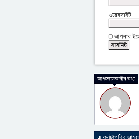
ওয়েবসাইট
আপনার ইমেই
আপলোডকারীর তথ্য
এ ক্যাটাগরির আর