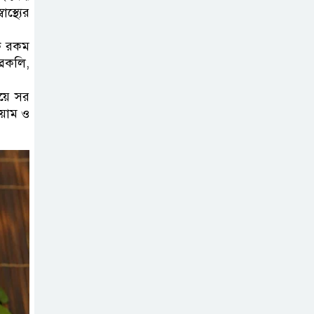
জন
্থ্যের
সিলেট রেঞ্জের
েক রকম
রকলি,
সম্মানিত ডিআইজি
মহোদয় ৫ আগস্ট
য়ে সর
২০২৬ খ্রিস্টাব্দ স্মৃতিস্তম্ভে পুষ্পস্তবক
য়াম ও
অর্পণে জুলাই গণঅভ্যুত্থানের শহীদদের
প্রতি গভীর শ্রদ্ধা নিবেদন