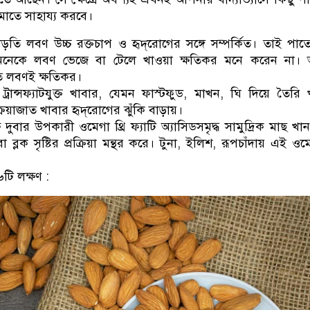
মাতে সাহায্য করবে।
াড়তি লবণ উচ্চ রক্তচাপ ও হৃদ্‌রোগের সঙ্গে সম্পর্কিত। তাই পা
অনেকে লবণ ভেজে বা টেলে খাওয়া ক্ষতিকর মনে করেন না।
ি লবণই ক্ষতিকর।
 ও ট্রান্সফ্যাটযুক্ত খাবার, যেমন ফাস্টফুড, মাখন, ঘি দিয়ে তৈরি 
রিয়াজাত খাবার হৃদ্‌রোগের ঝুঁকি বাড়ায়।
ে দুবার উপকারী ওমেগা থ্রি ফ্যাটি অ্যাসিডসমৃদ্ধ সামুদ্রিক মাছ খা
 ব্লক সৃষ্টির প্রক্রিয়া মন্থর করে। টুনা, ইলিশ, রূপচাঁদায় এই ওমে
৬টি লক্ষণ :