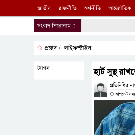
জাতীয়
রাজনীতি
অর্থনীতি
আন্তর্জাতিক
সংবাদ শিরোনাম ::
প্রচ্ছদ /
লাইফস্টাইল
ট্যাগস :
হার্ট সুস্থ র
প্রতিনিধির ন
আপডেট সময় : 