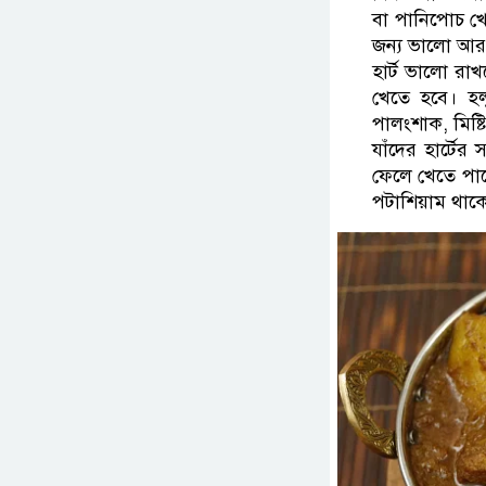
বা পানিপোচ খেত
জন্য ভালো আর ম
হার্ট ভালো র
খেতে হবে। হল
পালংশাক, মিষ্ট
যাঁদের হার্টের
ফেলে খেতে পার
পটাশিয়াম থাকে,