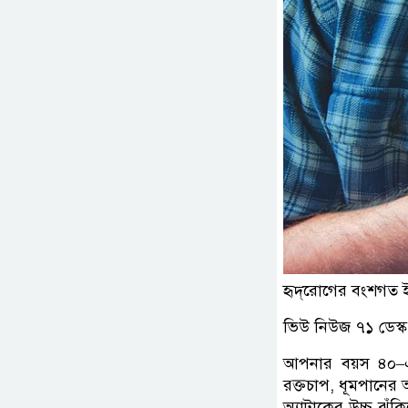
হৃদ্‌রোগের বংশগত 
ভিউ নিউজ ৭১ ডেস্ক
আপনার বয়স ৪০–এর
রক্তচাপ, ধূমপানের 
অ্যাটাকের উচ্চ ঝুঁ