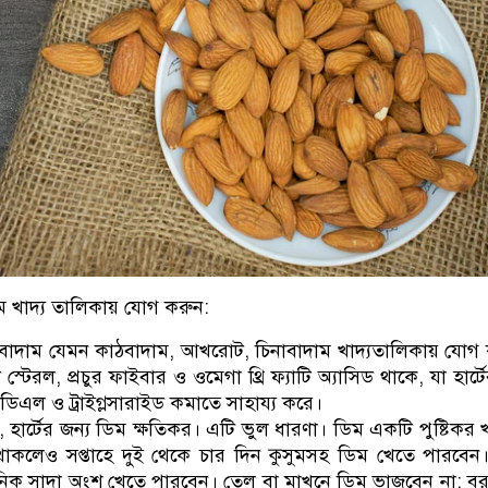
ম খাদ্য তালিকায় যোগ করুন:
 বাদাম যেমন কাঠবাদাম, আখরোট, চিনাবাদাম খাদ্যতালিকায় যোগ
্ট স্টেরল, প্রচুর ফাইবার ও ওমেগা থ্রি ফ্যাটি অ্যাসিড থাকে, যা হার্ট
এল ও ট্রাইগ্লসারাইড কমাতে সাহায্য করে।
 হার্টের জন্য ডিম ক্ষতিকর। এটি ভুল ধারণা। ডিম একটি পুষ্টিকর 
া থাকলেও সপ্তাহে দুই থেকে চার দিন কুসুমসহ ডিম খেতে পারবেন
িক সাদা অংশ খেতে পারবেন। তেল বা মাখনে ডিম ভাজবেন না; বরং