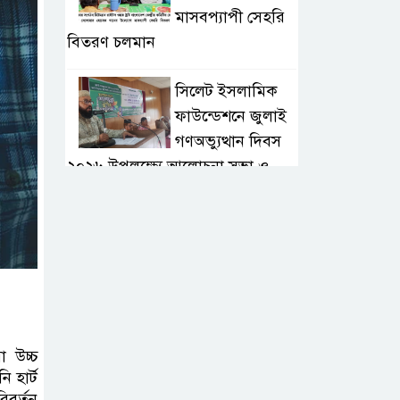
মাসবপ্যাপী সেহরি
বিতরণ চলমান
সিলেট ইসলামিক
ফাউন্ডেশনে জুলাই
গণঅভ্যুত্থান দিবস
২০২৬ উপলক্ষ্যে আলোচনা সভা ও
দু’আ মাহফিল
পরিবেশ রক্ষায়
ব্যক্তিগত উদ্যোগ
সমাজের জন্য
অনুকরণীয় মডেল-বিভাগীয় কমিশনার
 উচ্চ
সিলেট মেট্রোপলিটন
 হার্ট
পুলিশ কমিশনার
িবর্তন