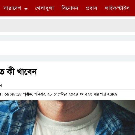
সারাদেশ
খেলাধুলা
বিনোদন
প্রবাস
লাইফস্টাইল
সংব
াখতে কী খাবেন
াম
০৯:২৮:১৮ পূর্বাহ্ন, শনিবার, ২৮ সেপ্টেম্বর ২০২৪
২২৩ বার পড়া হয়েছে