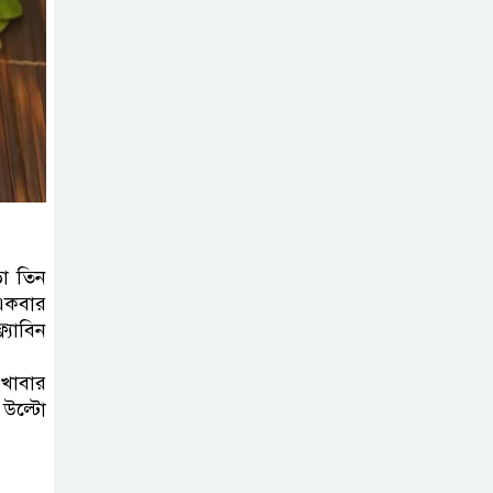
়া তিন
 একবার
্যাবিন
খাবার
 উল্টো