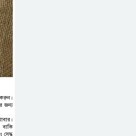
আয়োজন ‘শ্রাবনের
মেঘগুলো’
সিলেট রেঞ্জের
ডিআইজি জুলাই
স্মৃতিস্তম্ভে পুষ্পস্তবক
অর্পণের মাধ্যমে জুলাই গণঅভ্যুত্থানের
শহীদদের প্রতি গভীর শ্রদ্ধা নিবেদন
যুক্তরাজ্যে
বাংলাদেশিদের মধ্যে
৯৫ শতাংশই সিলেটি
 করুন।
ের জন্য
সিলেট আরও
খাবার।
দুইজনের মৃত্যু,
। বাকি
হাসপাতালে ৩৫১
 সেদ্ধ