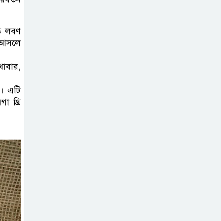
জুলাই স্মৃতিস্তম্ভে
পুষ্পস্তবক অর্পণ ও জুলাই
তে লবণ
গণঅভ্যুত্থানের শহীদদের প্রতি গভীর
 আসলে
শ্রদ্ধা নিবেদন করেন
খাবার,
১০ লাখ টাকার চেক
ডিজঅনার মামলায়
ন। এটি
গা থ্রি
এক বছরের সাজা
‘সমন্বিত উদ্যোগেই
গড়ে উঠবে আধুনিক
সিলেট’ –
বাণিজ্যমন্ত্রী
ত্রিতরঙ্গের বাদল
সাঁঝের বর্ণাঢ্য