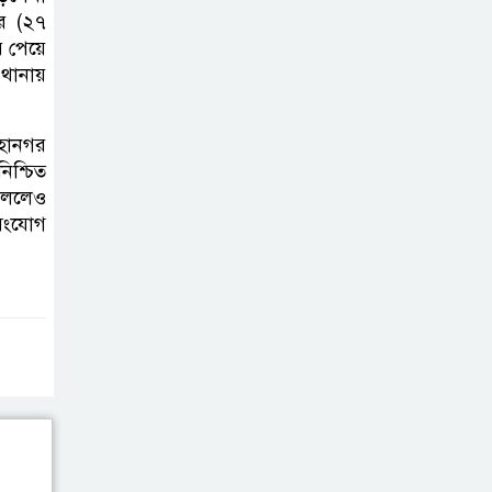
গড়ে উঠবে আধুনিক
ার (২৭
সিলেট’ –
 পেয়ে
থানায়
বাণিজ্যমন্ত্রী
ত্রিতরঙ্গের বাদল
মহানগর
সাঁঝের বর্ণাঢ্য
িশ্চিত
আয়োজন ‘শ্রাবনের
 বললেও
 সংযোগ
মেঘগুলো’
সিলেট রেঞ্জের
ডিআইজি জুলাই
স্মৃতিস্তম্ভে পুষ্পস্তবক
অর্পণের মাধ্যমে জুলাই গণঅভ্যুত্থানের
শহীদদের প্রতি গভীর শ্রদ্ধা নিবেদন
যুক্তরাজ্যে