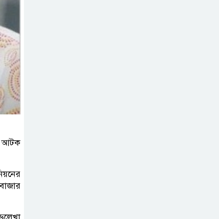
ব্যক্তিগত উদ্যোগ
সমাজের জন্য
অনুকরণীয় মডেল-বিভাগীয় কমিশনার
সিলেট মেট্রোপলিটন
পুলিশ কমিশনার
জুলাই স্মৃতিস্তম্ভে
পুষ্পস্তবক অর্পণ ও জুলাই
গণঅভ্যুত্থানের শহীদদের প্রতি গভীর
শ্রদ্ধা নিবেদন করেন
) আটক
১০ লাখ টাকার চেক
ডিজঅনার মামলায়
িয়নের
এক বছরের সাজা
বাজার
‘সমন্বিত উদ্যোগেই
়লেখা