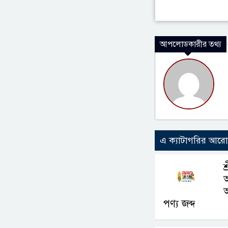
আপলোডকারীর তথ্য
এ ক্যাটাগরির আর
শ
অ
পণ্য জব্দ