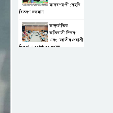
মাসবপ্যাপী সেহরি
বিতরণ চলমান
আন্তর্জাতিক
অভিবাসী দিবস’
এবং ‘জাতীয় প্রবাসী
দিবস’ উদযাপনের লক্ষ্যে
আন্তঃমন্ত্রণালয় সভা অনুষ্ঠিত
সিলেট ইসলামিক
ফাউন্ডেশনে জুলাই
গণঅভ্যুত্থান দিবস
২০২৬ উপলক্ষ্যে আলোচনা সভা ও
দু’আ মাহফিল
পরিবেশ রক্ষায়