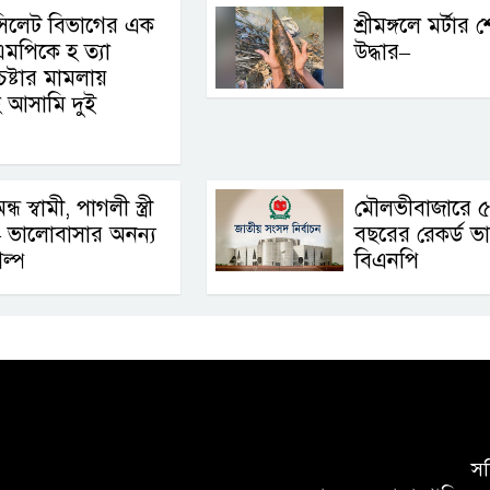
সিলেট বিভাগের এক
শ্রীমঙ্গলে মর্টার 
মপিকে হ ত্যা
উদ্ধার–
েষ্টার মামলায়
সহ আসামি দুই
ন্ধ স্বামী, পাগলী স্ত্রী
মৌলভীবাজারে 
 ভালোবাসার অনন্য
বছরের রেকর্ড ভ
ল্প
বিএনপি
সচি