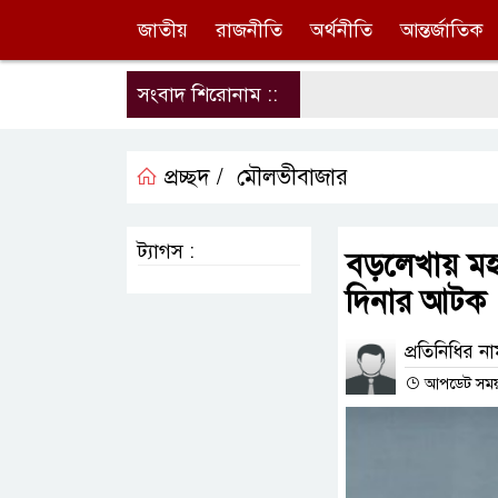
জাতীয়
রাজনীতি
অর্থনীতি
আন্তর্জাতিক
সংবাদ শিরোনাম ::
প্রচ্ছদ /
মৌলভীবাজার
ট্যাগস :
বড়লেখায় ম
দিনার আটক
প্রতিনিধির ন
আপডেট সময় : 