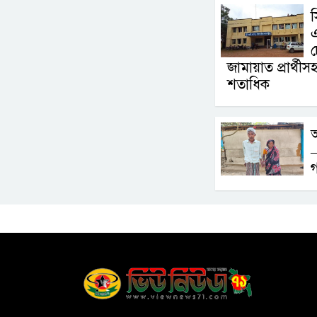
এ
চ
জামায়াত প্রার্থী
শতাধিক
অ
–
গ