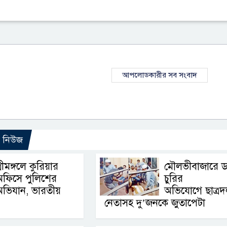
আপলোডকারীর সব সংবাদ
ো নিউজ
্রীমঙ্গলে কুরিয়ার
মৌলভীবাজারে ড
অফিসে পুলিশের
চুরির
ভিযান, ভারতীয়
অভিযোগে ছাত্র
নেতাসহ দু’জনকে জুতাপেটা