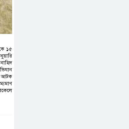
গড়ে উঠবে আধুনিক
সিলেট’ –
বাণিজ্যমন্ত্রী
ত্রিতরঙ্গের বাদল
সাঁঝের বর্ণাঢ্য
 কে ১৫
আয়োজন ‘শ্রাবনের
ুয়ারি
মেঘগুলো’
 নাহিদ
অভিযান
সিলেট রেঞ্জের
সহ আটক
ম্যমাণ
ডিআইজি জুলাই
িকেলে
স্মৃতিস্তম্ভে পুষ্পস্তবক
অর্পণের মাধ্যমে জুলাই গণঅভ্যুত্থানের
শহীদদের প্রতি গভীর শ্রদ্ধা নিবেদন
যুক্তরাজ্যে