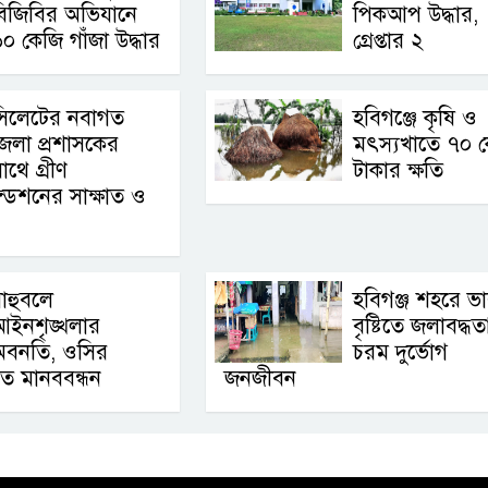
িজিবির অভিযানে
পিকআপ উদ্ধার,
০ কেজি গাঁজা উদ্ধার
গ্রেপ্তার ২
সিলেটের নবাগত
হবিগঞ্জে কৃষি ও
েলা প্রশাসকের
মৎস্যখাতে ৭০ 
াথে গ্রীণ
টাকার ক্ষতি
্ডেশনের সাক্ষাত ও
াহুবলে
হবিগঞ্জ শহরে ভা
আইনশৃঙ্খলার
বৃষ্টিতে জলাবদ্ধত
অবনতি, ওসির
চরম দুর্ভোগ
িতে মানববন্ধন
জনজীবন