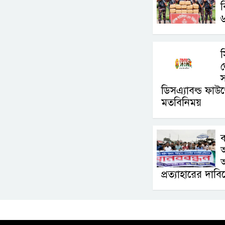
ব
৬
জ
স
ডিসএ্যাবল্ড ফাউন
মতবিনিময়
ব
প্রত্যাহারের দাব