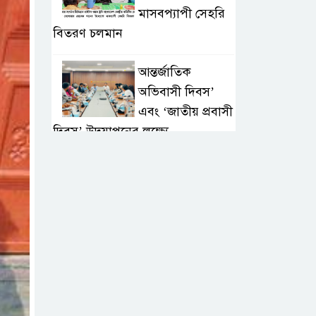
মাসবপ্যাপী সেহরি
বিতরণ চলমান
আন্তর্জাতিক
অভিবাসী দিবস’
এবং ‘জাতীয় প্রবাসী
দিবস’ উদযাপনের লক্ষ্যে
আন্তঃমন্ত্রণালয় সভা অনুষ্ঠিত
সিলেট ইসলামিক
ফাউন্ডেশনে জুলাই
গণঅভ্যুত্থান দিবস
২০২৬ উপলক্ষ্যে আলোচনা সভা ও
দু’আ মাহফিল
পরিবেশ রক্ষায়