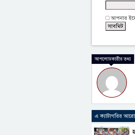
আপনার ইমেই
আপলোডকারীর তথ্য
এ ক্যাটাগরির আর
হ