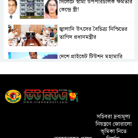
সিলেটে স্বামী উপপরিচালক ক্ষমতার
কেন্দ্রে স্ত্রী!
জ্বালানি উৎসের বৈচিত্র্য নিশ্চিতের
তাগিদ প্রধানমন্ত্রীর
দেশে প্রাইভেট টিউশন মহামারি
আকার ধারণ করেছে: গণশিক্ষা
প্রতিমন্ত্রী
মাধবপুর ডিবির অভিযানে ৬০ কেজি
গাঁজা উদ্ধার
সিলেটে হামের উপসর্গে মৃত্যু ৩
সচিবরা দ্রব্যমূল্য
নিয়ন্ত্রণে জোরালো
ভূমিকা নিতে