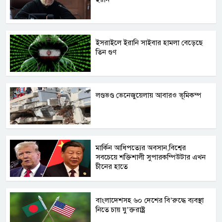
ইসরাইলে ইরানি সাইবার হামলা বেড়েছে
তিন গুণ
লণ্ডভণ্ড ভেনেজুয়েলায় আবারও ভূমিকম্প
মার্কিন আধিপত্যের অবসান,বিশ্বের
সবচেয়ে শক্তিশালী সুপারকম্পিউটার এখন
চীনের হাতে
বাংলাদেশসহ ৬০ দেশের বি’রুদ্ধে ব্যবস্থা
নিতে চায় যু’ক্তরাষ্ট্র