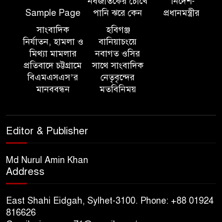
নবজাতকের চোখে
নির্দেশ-
সালমান শাহ হত্যা মামলায় ডন
Sample Page
পানি ঝরে কেন
প্রধানমন্ত্রীর
গ্রেপ্তার
সাংবাদিক
হবিগঞ্জ
নির্যাতন, হামলা ও
বানিয়াচংয়ে
হবিগঞ্জ মহাসড়কে ত্রিমুখী সংঘর্ষে
মিথ্যা মামলার
নবাগত ওসির
প্রতিবাদে চট্টগ্রামে
সাথে সাংবাদিক
নিহত ২
বিএমএসএস’র
নেতৃবৃন্দের
মানববন্ধন
মতবিনিময়
সিলেটে কাজ করতে সিটি
কর্পোরেশনের এক কর্মচারী
বিদ্যুৎস্পৃষ্টে মৃত্যু, আহত ২
Editor & Publisher
সিলেটে জৈন্তাপুরে পাহাড় ও টিলা
Md Nurul Amin Khan
কর্তনে- পরিবেশের ক্ষতির অভিযোগ,
Address
ঝুঁকিতে বসতবাড়ি
East Shahi Eidgah, Sylhet-3100. Phone: +88 01924
সিলেটে মাজারে গান গাইতে এসে
816626
বাউলশিল্পী পেহলি ভৈরবী সড়ক