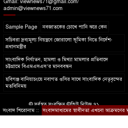
Gmail: viewnews71@gmail.com/
দুর্ঘটনায় নিহত
admin@viewnews71.com
Sample Page
নবজাতকের চোখে পানি ঝরে কেন
সচিবরা দ্রব্যমূল্য নিয়ন্ত্রণে জোরালো ভূমিকা নিতে নির্দেশ-
প্রধানমন্ত্রীর
সাংবাদিক নির্যাতন, হামলা ও মিথ্যা মামলার প্রতিবাদে
চট্টগ্রামে বিএমএসএস’র মানববন্ধন
হবিগঞ্জ বানিয়াচংয়ে নবাগত ওসির সাথে সাংবাদিক নেতৃবৃন্দের
মতবিনিময়
© সর্বস্বত্ব সংরক্ষিত ©ভিউ নিউজ ৭১
সংবাদ শিরোনাম ::
সংবাদমাধ্যমের স্বাধীনতা এখনো আক্রমণের মুখে
কারিগরি সহযোগিতায়ঃ
আইটিপল্লী