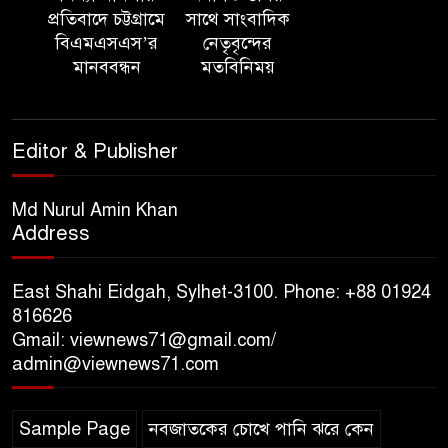
‘সমন্বিত উদ্যোগেই গড়ে উঠবে
প্রতিবাদে চট্টগ্রামে
সাথে সাংবাদিক
আধুনিক সিলেট’ – বাণিজ্যমন্ত্রী
বিএমএসএস’র
নেতৃবৃন্দের
মানববন্ধন
মতবিনিময়
ত্রিতরঙ্গের বাদল সাঁঝের বর্ণাঢ্য
আয়োজন ‘শ্রাবনের মেঘগুলো’
Editor & Publisher
সিলেট রেঞ্জের ডিআইজি জুলাই
স্মৃতিস্তম্ভে পুষ্পস্তবক অর্পণের মাধ্যমে
Md Nurul Amin Khan
Address
জুলাই গণঅভ্যুত্থানের শহীদদের প্রতি
গভীর শ্রদ্ধা নিবেদন
East Shahi Eidgah, Sylhet-3100. Phone: +88 01924
যুক্তরাজ্যে বাংলাদেশিদের মধ্যে ৯৫
816626
Gmail: viewnews71@gmail.com/
শতাংশই সিলেটি
admin@viewnews71.com
সিলেট আরও দুইজনের মৃত্যু,
Sample Page
নবজাতকের চোখে পানি ঝরে কেন
হাসপাতালে ৩৫১ জন