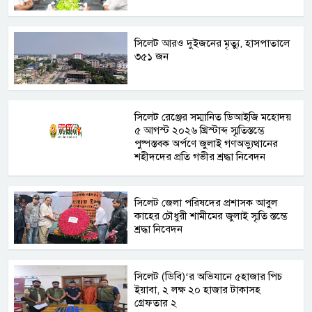
সিলেট আরও দুইজনের মৃত্যু, হাসপাতালে
৩৫১ জন
সিলেট রেঞ্জের সম্মানিত ডিআইজি মহোদয়
৫ আগস্ট ২০২৬ খ্রিস্টাব্দ স্মৃতিস্তম্ভে
পুষ্পস্তবক অর্পণে জুলাই গণঅভ্যুত্থানের
শহীদদের প্রতি গভীর শ্রদ্ধা নিবেদন
সিলেট জেলা পরিষদের প্রশাসক আবুল
কাহের চৌধুরী শামীমের জুলাই স্মৃতি স্তম্ভে
শ্রদ্ধা নিবেদন
সিলেট (ডিবি)‘র অভিযানে ৫হাজার পিচ
ইয়াবা, ২ লক্ষ ২০ হাজার টাকাসহ
গ্রেফতার ২