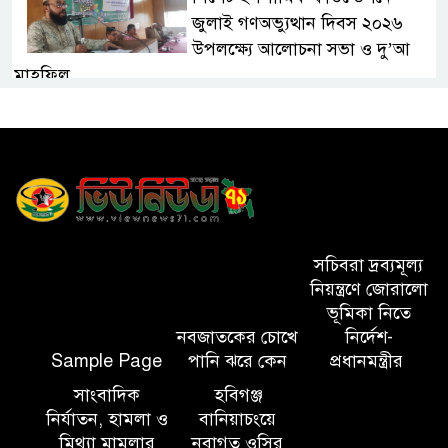
জুলাই গণঅভ্যুত্থান দিবস ২০২৬
উপলক্ষ্যে আলোচনা সভা ও দু’আ
মাহফিল
পরিবেশ রক্ষায় ব্যক্তিগত উদ্যোগ
সমাজের জন্য অনুকরণীয় মডেল-
বিভাগীয় কমিশনার
সিলেট মেট্রোপলিটন পুলিশ
কমিশনার জুলাই স্মৃতিস্তম্ভে পুষ্পস্তবক
সচিবরা দ্রব্যমূল্য
অর্পণ ও জুলাই গণঅভ্যুত্থানের
নিয়ন্ত্রণে জোরালো
শহীদদের প্রতি গভীর শ্রদ্ধা নিবেদন করেন
ভূমিকা নিতে
নবজাতকের চোখে
নির্দেশ-
Sample Page
পানি ঝরে কেন
প্রধানমন্ত্রীর
১০ লাখ টাকার চেক ডিজঅনার
মামলায় এক বছরের সাজা
সাংবাদিক
হবিগঞ্জ
নির্যাতন, হামলা ও
বানিয়াচংয়ে
মিথ্যা মামলার
নবাগত ওসির