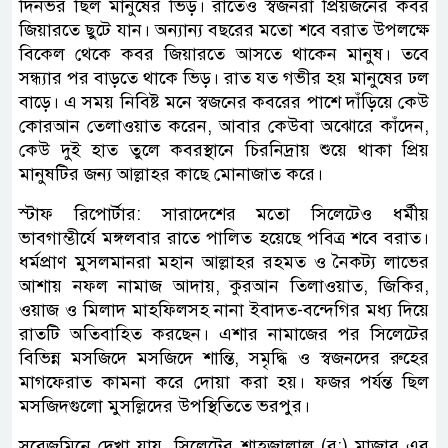
দিনভর ছিল মানুষের ভিড়। রাতেও স্বজনরা প্রিয়জনের কবর
জিয়ারতে ছুটে যান। অন্যান্য বছরের মতো শবে বরাত উপলক্ষে
বিকেল থেকে কবর জিয়ারতে আসতে থাকেন মানুষ। তবে
সন্ধ্যার পর বাড়তে থাকে ভিড়। রাত যত গভীর হয় মানুষের ঢল
বাড়ে। এ সময় নিবিষ্ট মনে স্বজনের কবরের পাশে দাঁড়িয়ে কেউ
কোরআন তেলাওয়াত করেন, আবার কেউবা অঝোরে কাঁদেন,
কেউ দুই হাত তুলে কবরস্থানে চিরনিদ্রায় শুয়ে থাকা প্রিয়
মানুষটির জন্য আল্লাহর কাছে মোনাজাত করে।
স্টাফ রিপোর্টার: সারাদেশের মতো সিলেটেও ধর্মীয়
ভাবগাম্ভীর্যে মঙ্গলবার রাতে পালিত হয়েছে পবিত্র শবে বরাত।
ধর্মপ্রাণ মুসলমানরা মহান আল্লাহর রহমত ও নৈকট্য লাভের
আশায় নফল নামাজ আদায়, কুরআন তিলাওয়াত, জিকির,
ওয়াজ ও মিলাদ মাহফিলসহ নানা ইবাদত-বন্দেগির মধ্য দিয়ে
রাতটি অতিবাহিত করছেন। এশার নামাজের পর সিলেটের
বিভিন্ন মসজিদে মসজিদে শান্তি, সমৃদ্ধি ও স্বজনদের রুহের
মাগফেরাত কামনা করে দোয়া করা হয়। ফজর পর্যন্ত ছিল
মসজিদগুলো মুসল্লিদের উপস্থিতিতে ভরপুর।
সরেজমিনে দেখা যায়, সিলেটের শাহজালাল (র:) মাজার এর