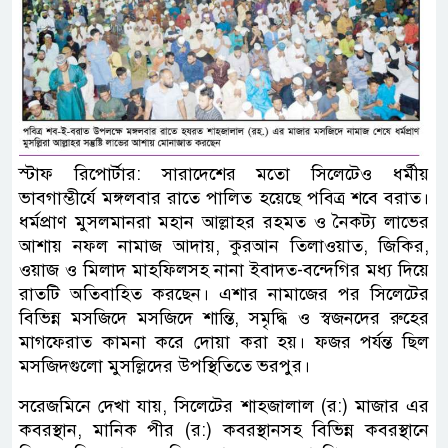
স্টাফ রিপোর্টার: সারাদেশের মতো সিলেটেও ধর্মীয়
ভাবগাম্ভীর্যে মঙ্গলবার রাতে পালিত হয়েছে পবিত্র শবে বরাত।
ধর্মপ্রাণ মুসলমানরা মহান আল্লাহর রহমত ও নৈকট্য লাভের
আশায় নফল নামাজ আদায়, কুরআন তিলাওয়াত, জিকির,
ওয়াজ ও মিলাদ মাহফিলসহ নানা ইবাদত-বন্দেগির মধ্য দিয়ে
রাতটি অতিবাহিত করছেন। এশার নামাজের পর সিলেটের
বিভিন্ন মসজিদে মসজিদে শান্তি, সমৃদ্ধি ও স্বজনদের রুহের
মাগফেরাত কামনা করে দোয়া করা হয়। ফজর পর্যন্ত ছিল
মসজিদগুলো মুসল্লিদের উপস্থিতিতে ভরপুর।
সরেজমিনে দেখা যায়, সিলেটের শাহজালাল (র:) মাজার এর
কবরস্থান, মানিক পীর (র:) কবরস্থানসহ বিভিন্ন কবরস্থানে