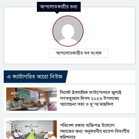
আপলোডকারীর তথ্য
আপলোডকারীর সব সংবাদ
এ ক্যাটাগরির আরো নিউজ
সিলেট ইসলামিক ফাউন্ডেশনে জুলাই
গণঅভ্যুত্থান দিবস ২০২৬ উপলক্ষ্যে
আলোচনা সভা ও দু’আ মাহফিল
পরিবেশ রক্ষায় ব্যক্তিগত উদ্যোগ
সমাজের জন্য অনুকরণীয় মডেল-বিভাগীয়
কমিশনার