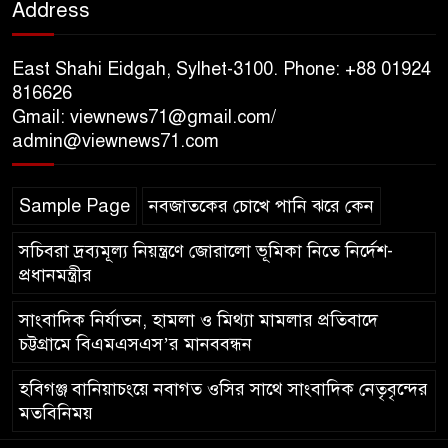
Address
১০ লাখ টাকার চেক ডিজঅনার
মামলায় এক বছরের সাজা
East Shahi Eidgah, Sylhet-3100. Phone: +88 01924
816626
Gmail: viewnews71@gmail.com/
‘সমন্বিত উদ্যোগেই গড়ে উঠবে
admin@viewnews71.com
আধুনিক সিলেট’ – বাণিজ্যমন্ত্রী
Sample Page
নবজাতকের চোখে পানি ঝরে কেন
ত্রিতরঙ্গের বাদল সাঁঝের বর্ণাঢ্য
আয়োজন ‘শ্রাবনের মেঘগুলো’
সচিবরা দ্রব্যমূল্য নিয়ন্ত্রণে জোরালো ভূমিকা নিতে নির্দেশ-
প্রধানমন্ত্রীর
সাংবাদিক নির্যাতন, হামলা ও মিথ্যা মামলার প্রতিবাদে
চট্টগ্রামে বিএমএসএস’র মানববন্ধন
হবিগঞ্জ বানিয়াচংয়ে নবাগত ওসির সাথে সাংবাদিক নেতৃবৃন্দের
মতবিনিময়