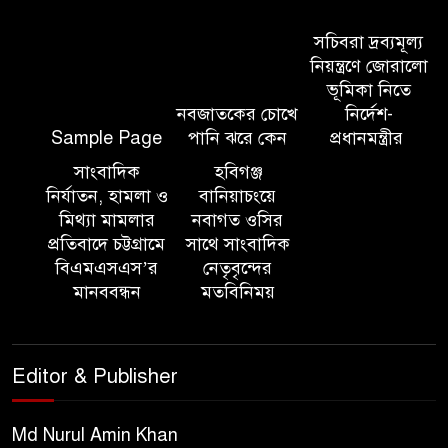
আন্তর্জাতিক অভিবাসী দিবস’ এবং
‘জাতীয় প্রবাসী দিবস’ উদযাপনের
সচিবরা দ্রব্যমূল্য
লক্ষ্যে আন্তঃমন্ত্রণালয় সভা অনুষ্ঠিত
নিয়ন্ত্রণে জোরালো
ভূমিকা নিতে
নবজাতকের চোখে
নির্দেশ-
সিলেট ইসলামিক ফাউন্ডেশনে
Sample Page
পানি ঝরে কেন
প্রধানমন্ত্রীর
জুলাই গণঅভ্যুত্থান দিবস ২০২৬
উপলক্ষ্যে আলোচনা সভা ও দু’আ
সাংবাদিক
হবিগঞ্জ
মাহফিল
নির্যাতন, হামলা ও
বানিয়াচংয়ে
মিথ্যা মামলার
নবাগত ওসির
প্রতিবাদে চট্টগ্রামে
সাথে সাংবাদিক
পরিবেশ রক্ষায় ব্যক্তিগত উদ্যোগ
বিএমএসএস’র
নেতৃবৃন্দের
সমাজের জন্য অনুকরণীয় মডেল-
মানববন্ধন
মতবিনিময়
বিভাগীয় কমিশনার
সিলেট মেট্রোপলিটন পুলিশ
Editor & Publisher
কমিশনার জুলাই স্মৃতিস্তম্ভে পুষ্পস্তবক
অর্পণ ও জুলাই গণঅভ্যুত্থানের
শহীদদের প্রতি গভীর শ্রদ্ধা নিবেদন করেন
Md Nurul Amin Khan