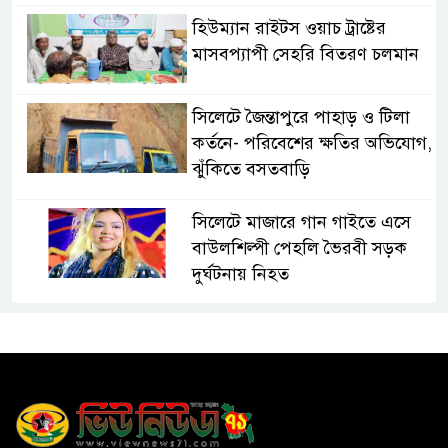
হিউম্যান রাইটস ওয়াচ ট্রাষ্টের
মাসবপ্যাপী সেহরি বিতরণ চলমান
সিলেটে জৈন্তাপুরে পাহাড় ও টিলা
কর্তনে- পরিবেশের ক্ষতির অভিযোগ,
ঝুঁকিতে বসতবাড়ি
সিলেটে মাজারে গান গাইতে এসে
বাউলশিল্পী পেহলি ভৈরবী সড়ক
দুর্ঘটনায় নিহত
সিলেটের ওসমানীনগর এলাকায়
ঢাকা-সিলেট মহাসড়কে দুটি
যাত্রীবাহী বাসের মুখোমুখি সংঘর্ষে
নিহত ৯, পরিবারকে আর্থিক সহযোগিতা