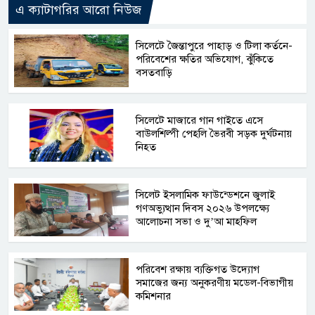
এ ক্যাটাগরির আরো নিউজ
সিলেটে জৈন্তাপুরে পাহাড় ও টিলা কর্তনে-
পরিবেশের ক্ষতির অভিযোগ, ঝুঁকিতে
বসতবাড়ি
সিলেটে মাজারে গান গাইতে এসে
বাউলশিল্পী পেহলি ভৈরবী সড়ক দুর্ঘটনায়
নিহত
সিলেট ইসলামিক ফাউন্ডেশনে জুলাই
গণঅভ্যুত্থান দিবস ২০২৬ উপলক্ষ্যে
আলোচনা সভা ও দু’আ মাহফিল
পরিবেশ রক্ষায় ব্যক্তিগত উদ্যোগ
সমাজের জন্য অনুকরণীয় মডেল-বিভাগীয়
কমিশনার