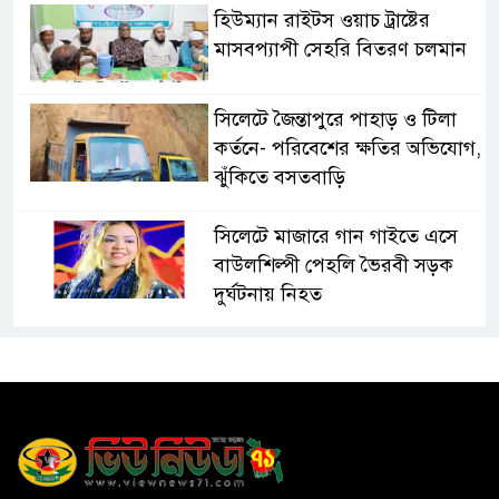
হিউম্যান রাইটস ওয়াচ ট্রাষ্টের
মাসবপ্যাপী সেহরি বিতরণ চলমান
সিলেটে জৈন্তাপুরে পাহাড় ও টিলা
কর্তনে- পরিবেশের ক্ষতির অভিযোগ,
ঝুঁকিতে বসতবাড়ি
সিলেটে মাজারে গান গাইতে এসে
বাউলশিল্পী পেহলি ভৈরবী সড়ক
দুর্ঘটনায় নিহত
সিলেটের ওসমানীনগর এলাকায়
ঢাকা-সিলেট মহাসড়কে দুটি
যাত্রীবাহী বাসের মুখোমুখি সংঘর্ষে
নিহত ৯, পরিবারকে আর্থিক সহযোগিতা
আন্তর্জাতিক অভিবাসী দিবস’ এবং