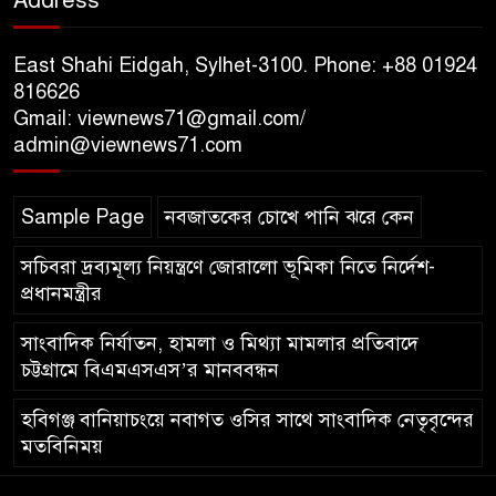
Address
১০ লাখ টাকার চেক ডিজঅনার
মামলায় এক বছরের সাজা
East Shahi Eidgah, Sylhet-3100. Phone: +88 01924
816626
Gmail: viewnews71@gmail.com/
‘সমন্বিত উদ্যোগেই গড়ে উঠবে
admin@viewnews71.com
আধুনিক সিলেট’ – বাণিজ্যমন্ত্রী
Sample Page
নবজাতকের চোখে পানি ঝরে কেন
ত্রিতরঙ্গের বাদল সাঁঝের বর্ণাঢ্য
আয়োজন ‘শ্রাবনের মেঘগুলো’
সচিবরা দ্রব্যমূল্য নিয়ন্ত্রণে জোরালো ভূমিকা নিতে নির্দেশ-
প্রধানমন্ত্রীর
সাংবাদিক নির্যাতন, হামলা ও মিথ্যা মামলার প্রতিবাদে
চট্টগ্রামে বিএমএসএস’র মানববন্ধন
হবিগঞ্জ বানিয়াচংয়ে নবাগত ওসির সাথে সাংবাদিক নেতৃবৃন্দের
মতবিনিময়