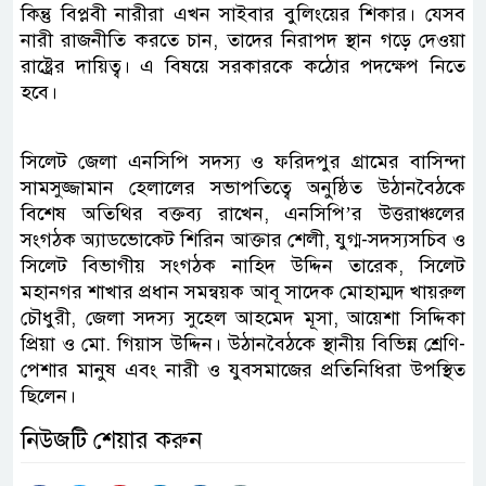
কিন্তু বিপ্লবী নারীরা এখন সাইবার বুলিংয়ের শিকার। যেসব
নারী রাজনীতি করতে চান, তাদের নিরাপদ স্থান গড়ে দেওয়া
রাষ্ট্রের দায়িত্ব। এ বিষয়ে সরকারকে কঠোর পদক্ষেপ নিতে
হবে।
সিলেট জেলা এনসিপি সদস্য ও ফরিদপুর গ্রামের বাসিন্দা
সামসুজ্জামান হেলালের সভাপতিত্বে অনুষ্ঠিত উঠানবৈঠকে
বিশেষ অতিথির বক্তব্য রাখেন, এনসিপি’র উত্তরাঞ্চলের
সংগঠক অ্যাডভোকেট শিরিন আক্তার শেলী, যুগ্ম-সদস্যসচিব ও
সিলেট বিভাগীয় সংগঠক নাহিদ উদ্দিন তারেক, সিলেট
মহানগর শাখার প্রধান সমন্বয়ক আবূ সাদেক মোহাম্মদ খায়রুল
চৌধুরী, জেলা সদস্য সুহেল আহমেদ মূসা, আয়েশা সিদ্দিকা
প্রিয়া ও মো. গিয়াস উদ্দিন। উঠানবৈঠকে স্থানীয় বিভিন্ন শ্রেণি-
পেশার মানুষ এবং নারী ও যুবসমাজের প্রতিনিধিরা উপস্থিত
ছিলেন।
নিউজটি শেয়ার করুন