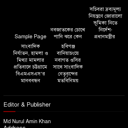
‘জাতীয় প্রবাসী দিবস’ উদযাপনের
সচিবরা দ্রব্যমূল্য
লক্ষ্যে আন্তঃমন্ত্রণালয় সভা অনুষ্ঠিত
নিয়ন্ত্রণে জোরালো
ভূমিকা নিতে
নবজাতকের চোখে
নির্দেশ-
সিলেট ইসলামিক ফাউন্ডেশনে
Sample Page
পানি ঝরে কেন
প্রধানমন্ত্রীর
জুলাই গণঅভ্যুত্থান দিবস ২০২৬
উপলক্ষ্যে আলোচনা সভা ও দু’আ
সাংবাদিক
হবিগঞ্জ
মাহফিল
নির্যাতন, হামলা ও
বানিয়াচংয়ে
মিথ্যা মামলার
নবাগত ওসির
প্রতিবাদে চট্টগ্রামে
সাথে সাংবাদিক
পরিবেশ রক্ষায় ব্যক্তিগত উদ্যোগ
বিএমএসএস’র
নেতৃবৃন্দের
সমাজের জন্য অনুকরণীয় মডেল-
মানববন্ধন
মতবিনিময়
বিভাগীয় কমিশনার
সিলেট মেট্রোপলিটন পুলিশ
Editor & Publisher
কমিশনার জুলাই স্মৃতিস্তম্ভে পুষ্পস্তবক
অর্পণ ও জুলাই গণঅভ্যুত্থানের
শহীদদের প্রতি গভীর শ্রদ্ধা নিবেদন করেন
Md Nurul Amin Khan