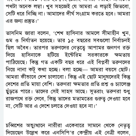
পথটা অনেক লম্বা। খুব সহজেই যে আমরা এ লড়াই জিতবো,
সেটি ধরে নিচ্ছি না। আমাদের দীর্ঘ সংগ্রাম করতে হবে। আমরা
এর জন্য প্রস্তুত।’
তাসনিম জারা বলেন, ‘শেখ হাসিনার আমলে সীমাহীন খুন,
গুম ও নির্যাতন হয়েছে। তার ১৫ বছরের সবগুলো নির্বাচনই
ছিল অবৈধ। তারপর তরুণদের নেতৃত্বে আপামর জনগণ রক্ত
দিয়ে হাসিনাকে হটিয়ে ইন্টেরিম সরকারকে ক্ষমতায়
পাঠিয়েছে। কিন্তু গত একটি বছর ধরে এই বিপ্লবী তরুণদের
নিয়ে নানা কটূ কথা হচ্ছে। বলা হচ্ছে— আমরা বয়সে ছোট।
আমরা কীভাবে দেশ চালাবো। কিন্তু এই ছোট মানুষদেরই কিন্তু
দেশের প্রতি মায়া বেশি। তরুণরা ক্ষমতার প্রতি প্রশ্ন ও চ্যালেঞ্জ
ছুঁড়তে পারে। তাদের সেই সাহস আছে। সুতরাং তরুণরা শুধু
রাজপথে রক্ত দেবে, কিন্তু তাদের মতামতের গুরুত্ব দেওয়া হবে
না, সেটি আর এ দেশে চলতে দেওয়া হবে না।’
চব্বিশের অভ্যুত্থানে নারীরা একেবারে সামনে থেকে নেতৃত্ব
দিয়েছেন উল্লেখ করে এনসিপি’র কেন্দ্রীয় এই নেত্রী বলেন,