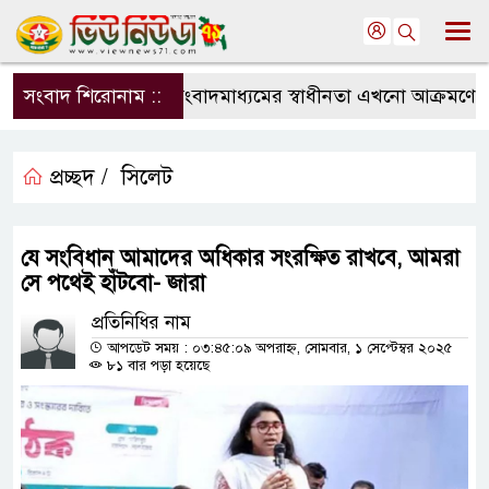
সংবাদ শিরোনাম ::
সংবাদমাধ্যমের স্বাধীনতা এখনো আক্রমণের মুখ
প্রচ্ছদ /
সিলেট
যে সংবিধান আমাদের অধিকার সংরক্ষিত রাখবে, আমরা
সে পথেই হাঁটবো- জারা
প্রতিনিধির নাম
আপডেট সময় : ০৩:৪৫:০৯ অপরাহ্ন, সোমবার, ১ সেপ্টেম্বর ২০২৫
৮১ বার পড়া হয়েছে