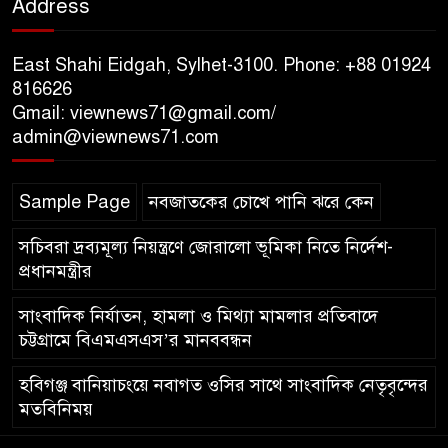
Address
জুলাই গণঅভ্যুত্থানের শহীদদের প্রতি
গভীর শ্রদ্ধা নিবেদন
East Shahi Eidgah, Sylhet-3100. Phone: +88 01924
যুক্তরাজ্যে বাংলাদেশিদের মধ্যে ৯৫
816626
Gmail: viewnews71@gmail.com/
শতাংশই সিলেটি
admin@viewnews71.com
সিলেট আরও দুইজনের মৃত্যু,
Sample Page
নবজাতকের চোখে পানি ঝরে কেন
হাসপাতালে ৩৫১ জন
সচিবরা দ্রব্যমূল্য নিয়ন্ত্রণে জোরালো ভূমিকা নিতে নির্দেশ-
প্রধানমন্ত্রীর
সাংবাদিক নির্যাতন, হামলা ও মিথ্যা মামলার প্রতিবাদে
চট্টগ্রামে বিএমএসএস’র মানববন্ধন
হবিগঞ্জ বানিয়াচংয়ে নবাগত ওসির সাথে সাংবাদিক নেতৃবৃন্দের
মতবিনিময়