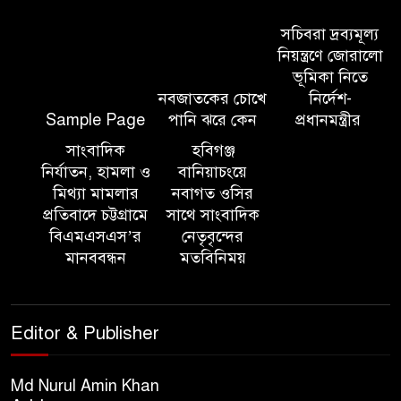
সিলেট মেট্রোপলিটন পুলিশ
কমিশনার জুলাই স্মৃতিস্তম্ভে পুষ্পস্তবক
সচিবরা দ্রব্যমূল্য
অর্পণ ও জুলাই গণঅভ্যুত্থানের
নিয়ন্ত্রণে জোরালো
শহীদদের প্রতি গভীর শ্রদ্ধা নিবেদন করেন
ভূমিকা নিতে
নবজাতকের চোখে
নির্দেশ-
Sample Page
পানি ঝরে কেন
প্রধানমন্ত্রীর
১০ লাখ টাকার চেক ডিজঅনার
মামলায় এক বছরের সাজা
সাংবাদিক
হবিগঞ্জ
নির্যাতন, হামলা ও
বানিয়াচংয়ে
মিথ্যা মামলার
নবাগত ওসির
‘সমন্বিত উদ্যোগেই গড়ে উঠবে
প্রতিবাদে চট্টগ্রামে
সাথে সাংবাদিক
আধুনিক সিলেট’ – বাণিজ্যমন্ত্রী
বিএমএসএস’র
নেতৃবৃন্দের
মানববন্ধন
মতবিনিময়
ত্রিতরঙ্গের বাদল সাঁঝের বর্ণাঢ্য
আয়োজন ‘শ্রাবনের মেঘগুলো’
Editor & Publisher
সিলেট রেঞ্জের ডিআইজি জুলাই
স্মৃতিস্তম্ভে পুষ্পস্তবক অর্পণের মাধ্যমে
Md Nurul Amin Khan