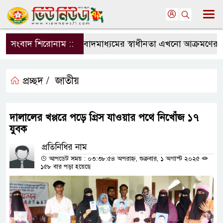
সংবাদ শিরোনাম ::
সংবাদমাধ্যমের স্বাধীনতা এখনো আক্রমণের মুখে
প্রচ্ছদ /
জাতীয়
দালালের খপ্পরে পড়ে গ্রিস যাওয়ার পথে নিখোঁজ ১৭
যুবক
প্রতিনিধির নাম
আপডেট সময় : ০৩:৩৮:৫৪ অপরাহ্ন, শুক্রবার, ১ অগাস্ট ২০২৫
১৫৮ বার পড়া হয়েছে