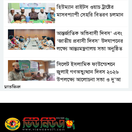
হিউম্যান রাইটস ওয়াচ ট্রাষ্টের
মাসবপ্যাপী সেহরি বিতরণ চলমান
আন্তর্জাতিক অভিবাসী দিবস’ এবং
‘জাতীয় প্রবাসী দিবস’ উদযাপনের
লক্ষ্যে আন্তঃমন্ত্রণালয় সভা অনুষ্ঠিত
সিলেট ইসলামিক ফাউন্ডেশনে
জুলাই গণঅভ্যুত্থান দিবস ২০২৬
উপলক্ষ্যে আলোচনা সভা ও দু’আ
মাহফিল
পরিবেশ রক্ষায় ব্যক্তিগত উদ্যোগ
সমাজের জন্য অনুকরণীয় মডেল-
বিভাগীয় কমিশনার