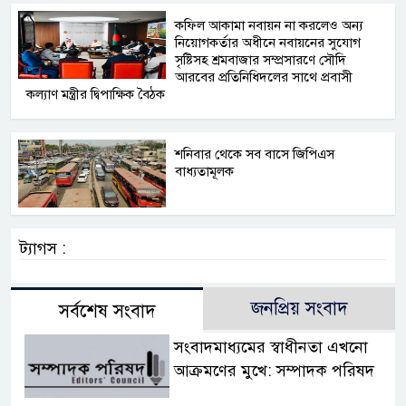
কফিল আকামা নবায়ন না করলেও অন্য
নিয়োগকর্তার অধীনে নবায়নের সুযোগ
সৃষ্টিসহ শ্রমবাজার সম্প্রসারণে সৌদি
আরবের প্রতিনিধিদলের সাথে প্রবাসী
কল্যাণ মন্ত্রীর দ্বিপাক্ষিক বৈঠক
শনিবার থেকে সব বাসে জিপিএস
বাধ্যতামূলক
ট্যাগস :
জনপ্রিয় সংবাদ
সর্বশেষ সংবাদ
সংবাদমাধ্যমের স্বাধীনতা এখনো
আক্রমণের মুখে: সম্পাদক পরিষদ