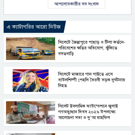
আপলোডকারীর সব সংবাদ
এ ক্যাটাগরির আরো নিউজ
সিলেটে জৈন্তাপুরে পাহাড় ও টিলা কর্তনে-
পরিবেশের ক্ষতির অভিযোগ, ঝুঁকিতে
বসতবাড়ি
সিলেটে মাজারে গান গাইতে এসে
বাউলশিল্পী পেহলি ভৈরবী সড়ক দুর্ঘটনায়
নিহত
সিলেট ইসলামিক ফাউন্ডেশনে জুলাই
গণঅভ্যুত্থান দিবস ২০২৬ উপলক্ষ্যে
আলোচনা সভা ও দু’আ মাহফিল