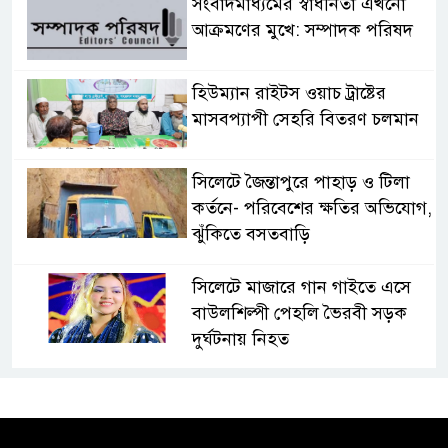
সংবাদমাধ্যমের স্বাধীনতা এখনো
আক্রমণের মুখে: সম্পাদক পরিষদ
হিউম্যান রাইটস ওয়াচ ট্রাষ্টের
মাসবপ্যাপী সেহরি বিতরণ চলমান
সিলেটে জৈন্তাপুরে পাহাড় ও টিলা
কর্তনে- পরিবেশের ক্ষতির অভিযোগ,
ঝুঁকিতে বসতবাড়ি
সিলেটে মাজারে গান গাইতে এসে
বাউলশিল্পী পেহলি ভৈরবী সড়ক
দুর্ঘটনায় নিহত
সিলেটের ওসমানীনগর এলাকায়
ঢাকা-সিলেট মহাসড়কে দুটি
যাত্রীবাহী বাসের মুখোমুখি সংঘর্ষে