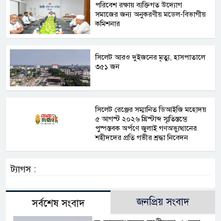
পরিবেশ রক্ষায় ব্যক্তিগত উদ্যোগ
সমাজের জন্য অনুকরণীয় মডেল-বিভাগীয়
কমিশনার
সিলেট আরও দুইজনের মৃত্যু, হাসপাতালে
৩৫১ জন
সিলেট রেঞ্জের সম্মানিত ডিআইজি মহোদয়
৫ আগস্ট ২০২৬ খ্রিস্টাব্দ স্মৃতিস্তম্ভে
পুষ্পস্তবক অর্পণে জুলাই গণঅভ্যুত্থানের
শহীদদের প্রতি গভীর শ্রদ্ধা নিবেদন
ট্যাগস :
জনপ্রিয় সংবাদ
সর্বশেষ সংবাদ