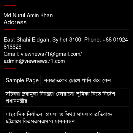
অর্পণ ও জুলাই গণঅভ্যুত্থানের
শহীদদের প্রতি গভীর শ্রদ্ধা নিবেদন করেন
Md Nurul Amin Khan
Address
১০ লাখ টাকার চেক ডিজঅনার
মামলায় এক বছরের সাজা
East Shahi Eidgah, Sylhet-3100. Phone: +88 01924
816626
Gmail: viewnews71@gmail.com/
‘সমন্বিত উদ্যোগেই গড়ে উঠবে
admin@viewnews71.com
আধুনিক সিলেট’ – বাণিজ্যমন্ত্রী
Sample Page
নবজাতকের চোখে পানি ঝরে কেন
ত্রিতরঙ্গের বাদল সাঁঝের বর্ণাঢ্য
আয়োজন ‘শ্রাবনের মেঘগুলো’
সচিবরা দ্রব্যমূল্য নিয়ন্ত্রণে জোরালো ভূমিকা নিতে নির্দেশ-
প্রধানমন্ত্রীর
সাংবাদিক নির্যাতন, হামলা ও মিথ্যা মামলার প্রতিবাদে
চট্টগ্রামে বিএমএসএস’র মানববন্ধন