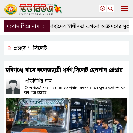
সংবাদ শিরোনাম ::
সংবাদমাধ্যমের স্বাধীনতা এখনো আক্রমণের মুখে: সম
প্রচ্ছদ /
সিলেট
হবিগঞ্জে বাসে কলেজছাত্রী ধর্ষণ,সিলেট হেলপার গ্রেপ্তার
প্রতিনিধির নাম
আপডেট সময় : ১১:৪৪:২২ পূর্বাহ্ন, মঙ্গলবার, ১৭ জুন ২০২৫
৯৫
বার পড়া হয়েছে