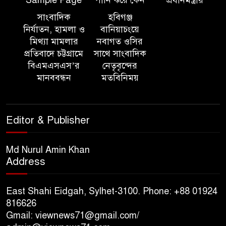
১০ লাখ টাকার চেক ডিজঅনার
মামলায় এক বছরের সাজা
সাংবাদিক
হবিগঞ্জ
নির্যাতন, হামলা ও
বানিয়াচংয়ে
মিথ্যা মামলার
নবাগত ওসির
‘সমন্বিত উদ্যোগেই গড়ে উঠবে
প্রতিবাদে চট্টগ্রামে
সাথে সাংবাদিক
আধুনিক সিলেট’ – বাণিজ্যমন্ত্রী
বিএমএসএস’র
নেতৃবৃন্দের
মানববন্ধন
মতবিনিময়
ত্রিতরঙ্গের বাদল সাঁঝের বর্ণাঢ্য
আয়োজন ‘শ্রাবনের মেঘগুলো’
Editor & Publisher
সিলেট রেঞ্জের ডিআইজি জুলাই
স্মৃতিস্তম্ভে পুষ্পস্তবক অর্পণের মাধ্যমে
Md Nurul Amin Khan
Address
জুলাই গণঅভ্যুত্থানের শহীদদের প্রতি
গভীর শ্রদ্ধা নিবেদন
East Shahi Eidgah, Sylhet-3100. Phone: +88 01924
যুক্তরাজ্যে বাংলাদেশিদের মধ্যে ৯৫
816626
Gmail: viewnews71@gmail.com/
শতাংশই সিলেটি