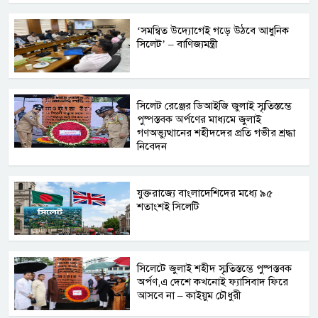
‘সমন্বিত উদ্যোগেই গড়ে উঠবে আধুনিক
সিলেট’ – বাণিজ্যমন্ত্রী
সিলেট রেঞ্জের ডিআইজি জুলাই স্মৃতিস্তম্ভে
পুষ্পস্তবক অর্পণের মাধ্যমে জুলাই
গণঅভ্যুত্থানের শহীদদের প্রতি গভীর শ্রদ্ধা
নিবেদন
যুক্তরাজ্যে বাংলাদেশিদের মধ্যে ৯৫
শতাংশই সিলেটি
সিলেটে জুলাই শহীদ স্মৃতিস্তম্ভে পুষ্পস্তবক
অর্পণ,এ দেশে কখনোই ফ্যাসিবাদ ফিরে
আসবে না – কাইয়ুম চৌধুরী