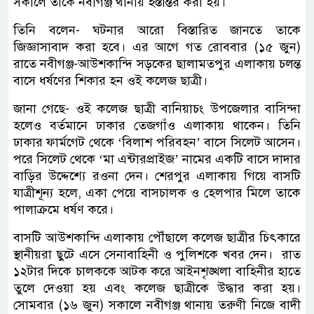
সকালে তাকে নবীগঞ্জ থানায় হস্তান্তর করা হয়।
তিনি বলেন- ঘটনার আরো বিস্তারিত জানতে তাকে
জিজ্ঞাসাবাদ করা হবে। এর আগে গত রোববার (১৫ জুন)
রাতে নবীগঞ্জ-আউশকান্দি সড়কের ছালামতপুর এলাকায় চলন্ত
বাসে ধর্ষণের শিকার হন ওই কলেজ ছাত্রী।
জানা গেছে- ওই কলেজ ছাত্রী বানিয়াচং উপজেলার বাসিন্দা
হলেও বর্তমানে ঢাকার তেজগাঁও এলাকায় থাকেন। তিনি
ঢাকার ফার্মগেট থেকে ‘বিলাশ পরিবহন’ বাসে সিলেট আসেন।
পরে সিলেট থেকে ‘মা এন্টারপ্রাইজ’ নামের একটি বাসে দাদার
বাড়ির উদ্দেশ্যে রওনা দেন। শেরপুর এলাকায় গিয়ে বাসটি
যাত্রীশূন্য হলে, একা পেয়ে বাসচালক ও হেলপার মিলে তাকে
পালাক্রমে ধর্ষণ করে।
বাসটি আউশকান্দি এলাকায় পৌঁছালে কলেজ ছাত্রীর চিৎকারে
স্থানীয়রা ছুটে এসে সেনাবাহিনী ও পুলিশকে খবর দেন। রাত
১২টার দিকে চালককে আটক করে আইনশৃঙ্খলা বাহিনীর হাতে
তুলে দেওয়া হয় এবং কলেজ ছাত্রীকে উদ্ধার করা হয়।
সোমবার (১৬ জুন) সকালে নবীগঞ্জ থানায় তরুণী নিজে বাদী