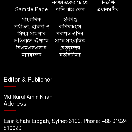
নবজাতকের চোখে
নির্দেশ-
সিলেট ইসলামিক ফাউন্ডেশনে
Sample Page
পানি ঝরে কেন
প্রধানমন্ত্রীর
জুলাই গণঅভ্যুত্থান দিবস ২০২৬
উপলক্ষ্যে আলোচনা সভা ও দু’আ
সাংবাদিক
হবিগঞ্জ
মাহফিল
নির্যাতন, হামলা ও
বানিয়াচংয়ে
মিথ্যা মামলার
নবাগত ওসির
প্রতিবাদে চট্টগ্রামে
সাথে সাংবাদিক
পরিবেশ রক্ষায় ব্যক্তিগত উদ্যোগ
বিএমএসএস’র
নেতৃবৃন্দের
সমাজের জন্য অনুকরণীয় মডেল-
মানববন্ধন
মতবিনিময়
বিভাগীয় কমিশনার
সিলেট মেট্রোপলিটন পুলিশ
Editor & Publisher
কমিশনার জুলাই স্মৃতিস্তম্ভে পুষ্পস্তবক
অর্পণ ও জুলাই গণঅভ্যুত্থানের
শহীদদের প্রতি গভীর শ্রদ্ধা নিবেদন করেন
Md Nurul Amin Khan
Address
১০ লাখ টাকার চেক ডিজঅনার
মামলায় এক বছরের সাজা
East Shahi Eidgah, Sylhet-3100. Phone: +88 01924
816626