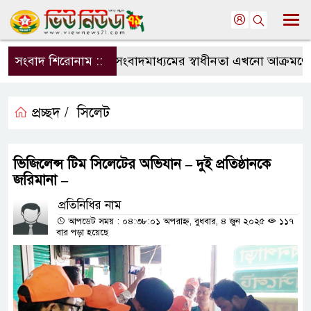
সংবাদ শিরোনাম ::
সংবাদমাধ্যমের স্বাধীনতা এখনো আক্রমণের মু
প্রচ্ছদ /
সিলেট
ভিজিলেন্স টিম সিলেটের অভিযান – দুই প্রতিষ্ঠানকে
জরিমানা –
প্রতিনিধির নাম
আপডেট সময় : ০৪:৩৮:০১ অপরাহ্ন, বুধবার, ৪ জুন ২০২৫
১১৭
বার পড়া হয়েছে