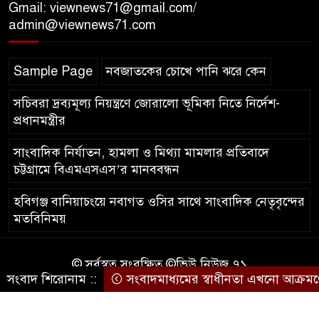
Gmail: viewnews71@gmail.com/
‘সমন্বিত উদ্যোগেই গড়ে উঠবে
admin@viewnews71.com
আধুনিক সিলেট’ – বাণিজ্যমন্ত্রী
Sample Page
নবজাতকের চোখে পানি ঝরে কেন
ত্রিতরঙ্গের বাদল সাঁঝের বর্ণাঢ্য
আয়োজন ‘শ্রাবনের মেঘগুলো’
সচিবরা দ্রব্যমূল্য নিয়ন্ত্রণে জোরালো ভূমিকা নিতে নির্দেশ-
প্রধানমন্ত্রীর
সাংবাদিক নির্যাতন, হামলা ও মিথ্যা মামলার প্রতিবাদে
চট্টগ্রামে বিএমএসএস’র মানববন্ধন
হবিগঞ্জ বানিয়াচংয়ে নবাগত ওসির সাথে সাংবাদিক নেতৃবৃন্দের
মতবিনিময়
© সর্বস্বত্ব সংরক্ষিত ©ভিউ নিউজ ৭১
সংবাদ শিরোনাম ::
সংবাদমাধ্যমের স্বাধীনতা এখনো আক্রমণের 
কারিগরি সহযোগিতায়ঃ
আইটিপল্লী