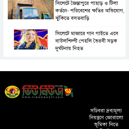
সিলেটে জৈন্তাপুরে পাহাড় ও টিলা
কর্তনে- পরিবেশের ক্ষতির অভিযোগ,
ঝুঁকিতে বসতবাড়ি
সিলেটে মাজারে গান গাইতে এসে
বাউলশিল্পী পেহলি ভৈরবী সড়ক
দুর্ঘটনায় নিহত
সিলেটের ওসমানীনগর এলাকায়
ঢাকা-সিলেট মহাসড়কে দুটি
যাত্রীবাহী বাসের মুখোমুখি সংঘর্ষে
নিহত ৯, পরিবারকে আর্থিক সহযোগিতা
আন্তর্জাতিক অভিবাসী দিবস’ এবং
‘জাতীয় প্রবাসী দিবস’ উদযাপনের
সচিবরা দ্রব্যমূল্য
লক্ষ্যে আন্তঃমন্ত্রণালয় সভা অনুষ্ঠিত
নিয়ন্ত্রণে জোরালো
ভূমিকা নিতে