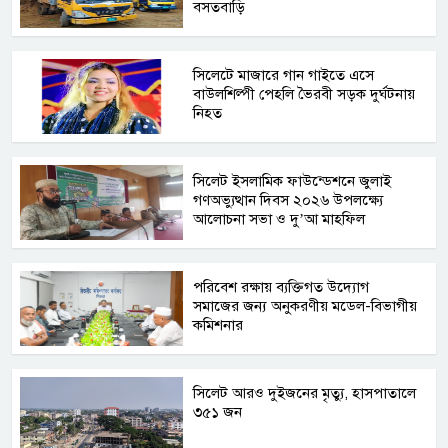
বসতবাড়ি
সিলেটে মাজারে গান গাইতে এসে
বাউলশিল্পী পেহলি ভৈরবী সড়ক দুর্ঘটনায়
নিহত
সিলেট ইসলামিক ফাউন্ডেশনে জুলাই
গণঅভ্যুত্থান দিবস ২০২৬ উপলক্ষ্যে
আলোচনা সভা ও দু’আ মাহফিল
পরিবেশ রক্ষায় ব্যক্তিগত উদ্যোগ
সমাজের জন্য অনুকরণীয় মডেল-বিভাগীয়
কমিশনার
সিলেট আরও দুইজনের মৃত্যু, হাসপাতালে
৩৫১ জন