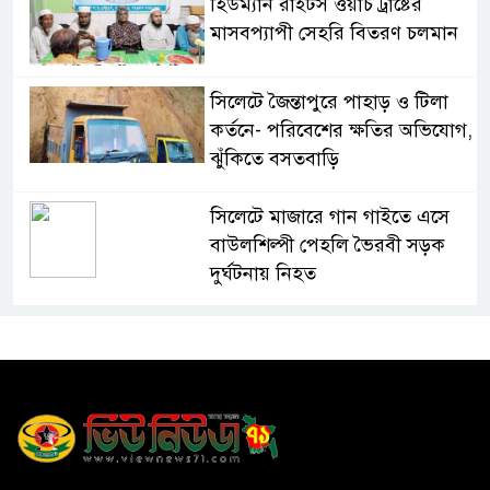
হিউম্যান রাইটস ওয়াচ ট্রাষ্টের
মাসবপ্যাপী সেহরি বিতরণ চলমান
সিলেটে জৈন্তাপুরে পাহাড় ও টিলা
কর্তনে- পরিবেশের ক্ষতির অভিযোগ,
ঝুঁকিতে বসতবাড়ি
সিলেটে মাজারে গান গাইতে এসে
বাউলশিল্পী পেহলি ভৈরবী সড়ক
দুর্ঘটনায় নিহত
সিলেটের ওসমানীনগর এলাকায়
ঢাকা-সিলেট মহাসড়কে দুটি
যাত্রীবাহী বাসের মুখোমুখি সংঘর্ষে
নিহত ৯, পরিবারকে আর্থিক সহযোগিতা
আন্তর্জাতিক অভিবাসী দিবস’ এবং