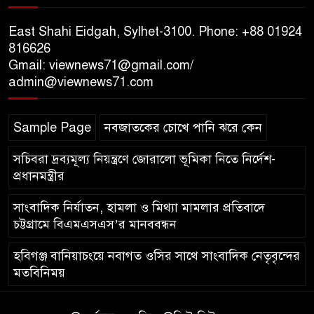
১০ লাখ টাকার চেক ডিজঅনার
মামলায় এক বছরের সাজা
East Shahi Eidgah, Sylhet-3100. Phone: +88 01924
816626
Gmail: viewnews71@gmail.com/
‘সমন্বিত উদ্যোগেই গড়ে উঠবে
admin@viewnews71.com
আধুনিক সিলেট’ – বাণিজ্যমন্ত্রী
Sample Page
নবজাতকের চোখে পানি ঝরে কেন
ত্রিতরঙ্গের বাদল সাঁঝের বর্ণাঢ্য
আয়োজন ‘শ্রাবনের মেঘগুলো’
সচিবরা দ্রব্যমূল্য নিয়ন্ত্রণে জোরালো ভূমিকা নিতে নির্দেশ-
প্রধানমন্ত্রীর
সাংবাদিক নির্যাতন, হামলা ও মিথ্যা মামলার প্রতিবাদে
চট্টগ্রামে বিএমএসএস’র মানববন্ধন
হবিগঞ্জ বানিয়াচংয়ে নবাগত ওসির সাথে সাংবাদিক নেতৃবৃন্দের
মতবিনিময়