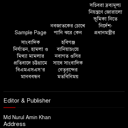
‘জাতীয় প্রবাসী দিবস’ উদযাপনের
সচিবরা দ্রব্যমূল্য
লক্ষ্যে আন্তঃমন্ত্রণালয় সভা অনুষ্ঠিত
নিয়ন্ত্রণে জোরালো
ভূমিকা নিতে
নবজাতকের চোখে
নির্দেশ-
সিলেট ইসলামিক ফাউন্ডেশনে
Sample Page
পানি ঝরে কেন
প্রধানমন্ত্রীর
জুলাই গণঅভ্যুত্থান দিবস ২০২৬
উপলক্ষ্যে আলোচনা সভা ও দু’আ
সাংবাদিক
হবিগঞ্জ
মাহফিল
নির্যাতন, হামলা ও
বানিয়াচংয়ে
মিথ্যা মামলার
নবাগত ওসির
প্রতিবাদে চট্টগ্রামে
সাথে সাংবাদিক
পরিবেশ রক্ষায় ব্যক্তিগত উদ্যোগ
বিএমএসএস’র
নেতৃবৃন্দের
সমাজের জন্য অনুকরণীয় মডেল-
মানববন্ধন
মতবিনিময়
বিভাগীয় কমিশনার
সিলেট মেট্রোপলিটন পুলিশ
Editor & Publisher
কমিশনার জুলাই স্মৃতিস্তম্ভে পুষ্পস্তবক
অর্পণ ও জুলাই গণঅভ্যুত্থানের
শহীদদের প্রতি গভীর শ্রদ্ধা নিবেদন করেন
Md Nurul Amin Khan
Address