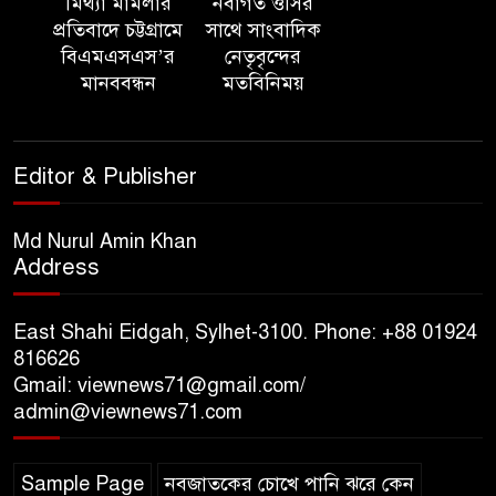
মিথ্যা মামলার
নবাগত ওসির
‘সমন্বিত উদ্যোগেই গড়ে উঠবে
প্রতিবাদে চট্টগ্রামে
সাথে সাংবাদিক
আধুনিক সিলেট’ – বাণিজ্যমন্ত্রী
বিএমএসএস’র
নেতৃবৃন্দের
মানববন্ধন
মতবিনিময়
ত্রিতরঙ্গের বাদল সাঁঝের বর্ণাঢ্য
আয়োজন ‘শ্রাবনের মেঘগুলো’
Editor & Publisher
সিলেট রেঞ্জের ডিআইজি জুলাই
স্মৃতিস্তম্ভে পুষ্পস্তবক অর্পণের মাধ্যমে
Md Nurul Amin Khan
Address
জুলাই গণঅভ্যুত্থানের শহীদদের প্রতি
গভীর শ্রদ্ধা নিবেদন
East Shahi Eidgah, Sylhet-3100. Phone: +88 01924
যুক্তরাজ্যে বাংলাদেশিদের মধ্যে ৯৫
816626
Gmail: viewnews71@gmail.com/
শতাংশই সিলেটি
admin@viewnews71.com
সিলেট আরও দুইজনের মৃত্যু,
Sample Page
নবজাতকের চোখে পানি ঝরে কেন
হাসপাতালে ৩৫১ জন