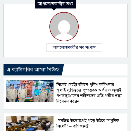
আপলোডকারীর তথ্য
আপলোডকারীর সব সংবাদ
এ ক্যাটাগরির আরো নিউজ
সিলেট মেট্রোপলিটন পুলিশ কমিশনার
জুলাই স্মৃতিস্তম্ভে পুষ্পস্তবক অর্পণ ও জুলাই
গণঅভ্যুত্থানের শহীদদের প্রতি গভীর শ্রদ্ধা
নিবেদন করেন
‘সমন্বিত উদ্যোগেই গড়ে উঠবে আধুনিক
সিলেট’ – বাণিজ্যমন্ত্রী