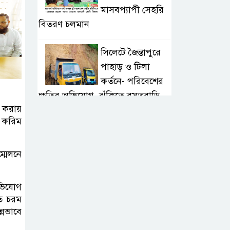
মাসবপ্যাপী সেহরি
বিতরণ চলমান
সিলেটে জৈন্তাপুরে
পাহাড় ও টিলা
কর্তনে- পরিবেশের
ক্ষতির অভিযোগ, ঝুঁকিতে বসতবাড়ি
ন করায়
করিম
সিলেটে মাজারে গান
গাইতে এসে
বাউলশিল্পী পেহলি
্মেলনে
ভৈরবী সড়ক দুর্ঘটনায় নিহত
অভিযোগ
সিলেটের
তে চরম
ওসমানীনগর
্নভাবে
এলাকায় ঢাকা-