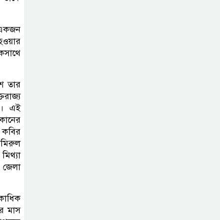
পরিবেশ রক্ষায়
ব্যক্তিগত উদ্যোগ
 একজন
সমাজের জন্য
হওয়ার
অনুকরণীয় মডেল-বিভাগীয় কমিশনার
কসাথে
সিলেট মেট্রোপলিটন
শ তার
পুলিশ কমিশনার
তরাজ্য
জুলাই স্মৃতিস্তম্ভে
ন। এই
পুষ্পস্তবক অর্পণ ও জুলাই
কানের
গণঅভ্যুত্থানের শহীদদের প্রতি গভীর
 কবির
শ্রদ্ধা নিবেদন করেন
আমিরুল
মিথ্যা
 জেলা
১০ লাখ টাকার চেক
ডিজঅনার মামলায়
এক বছরের সাজা
একাধিক
বর মাস