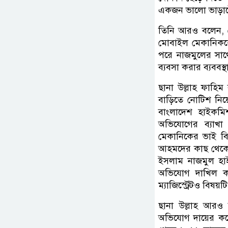
একজন ভালো ভাড়াট
তিনি আরও বলেন, 
মোবাইল মেকানিককে
পরে নাজমুলের সা
ব্যবসা করার ব্যববস্
ছানা উল্লাহ ফাহি
বাড়িতে নোটিশ নি
বাংলাদেশ হাইকমি
অভিযোগের ব্যাখা
মেকানিকের ভাই বি
আহমদের কাছ থেকে ২
ইসলাম নাজমুল হাইক
অভিযোগ দাখিল ক
ম্যাজিস্ট্রেটও বিষয়
ছানা উল্লাহ আরও 
অভিযোগ দায়ের করে