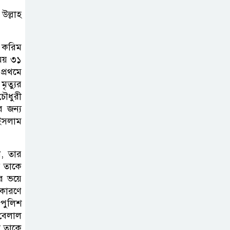
সিলেট মহাসড়কে দুটি যাত্রীবাহী বাসের
উল্লাহ
মুখোমুখি সংঘর্ষে নিহত ৯, পরিবারকে
আর্থিক সহযোগিতা
ল করিম
সময় ৩১
আন্তর্জাতিক
প্রথমে
অভিবাসী দিবস’
ৃত্যুর
এবং ‘জাতীয় প্রবাসী
চৌধুরী
দিবস’ উদযাপনের লক্ষ্যে
র জন্য
 ইসলাম
আন্তঃমন্ত্রণালয় সভা অনুষ্ঠিত
সিলেট ইসলামিক
, তার
ফাউন্ডেশনে জুলাই
় তাকে
র ভয়ে
গণঅভ্যুত্থান দিবস
 কারণে
২০২৬ উপলক্ষ্যে আলোচনা সভা ও
 পুলিশ
দু’আ মাহফিল
 বেলাল
ল তাকে