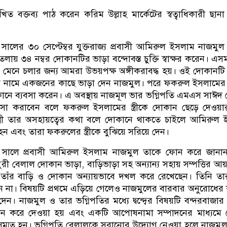
িত বক্তব্য পাঠ করেন করিম উল্লাহ মার্কেটের স্বত্বাধিকারী ছানা 
ালের ৩০ সেপ্টেম্বর যুক্তরাজ্য প্রবাসী আমিরুল ইসলাম নাজমু
় তলায় ৩৪ নম্বর দোকানটির ভাড়া বন্দোবস্ত চুক্তি স্বাক্ষর করেন। এ
 মেনে চলার জন্য আমরা উভয়পক্ষ অঙ্গীকরাবদ্ধ হয়। ওই দোকানটি 
নামে একজনের কাছে ভাড়া দেন নাজমুল। পরে ফকরুল ইসলামের ম
োকানে ব্যবসা করেন। এ অবস্থায় নাজমূল ভার ভগ্নিপতি এমএস সাঈদ 
বসা করাবেন বলে ফকরুল ইসলামের স্ত্রীকে দোকান ছেড়ে দেওয়া
ত্রী তার অসহায়ত্বের কথা বলে দোকানে থাকতে চাইলে আমিরুল
 হন এবং তারা ফকরুলের স্ত্রীকে বুঝিয়ে সরিয়ে দেন।
 সালে প্রবাসী আমিরুল ইসলাম নাজমুল তাকে ফোন করে জানান
ী বেলাল দোকান ভাড়া, বাড়িভাড়া সহ অন্যান্য সহায় সম্পত্তির আয
 তাঁর বাড়ি ও দোকান অন্যায়ভাবে দখল করে রেখেছেন। তিনি তা
না। বিষয়টি প্রথমে এড়িয়ে গেলেও নাজমুলের বারবার অনুরোধের
ন। নাজমুল ও তার ভগ্নিপতির মধ্যে দ্বন্দ্বের বিষয়টি বন্দরবাজার
ধান করে দেওয়া হয় এবং একটি আপোষনামা সম্পাদনের মাধ্যমে
সম্মত হন। ভগ্নিপতি বেলালকে সরানোর উদ্যোগ নেওয়া হলে নাজমু