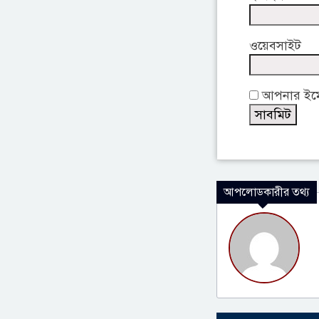
ওয়েবসাইট
আপনার ইমেই
আপলোডকারীর তথ্য