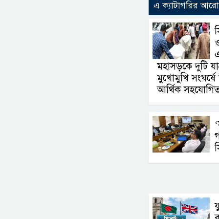
এ ক্যাটাগরির আর
মহাসড়কে দুটি যাত
মুখোমুখি সংঘর্ষ
আর্থিক সহযোগিত
‘
গ
স
য
ব