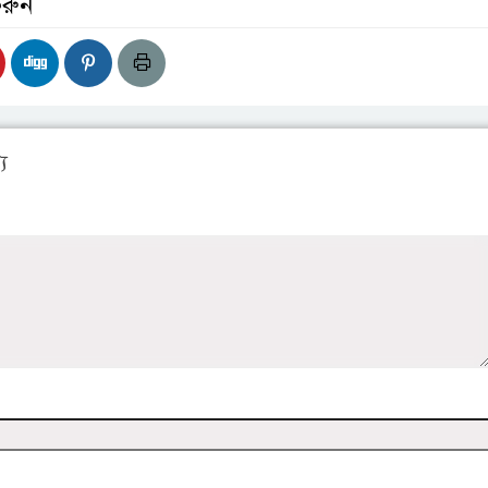
করুন
য