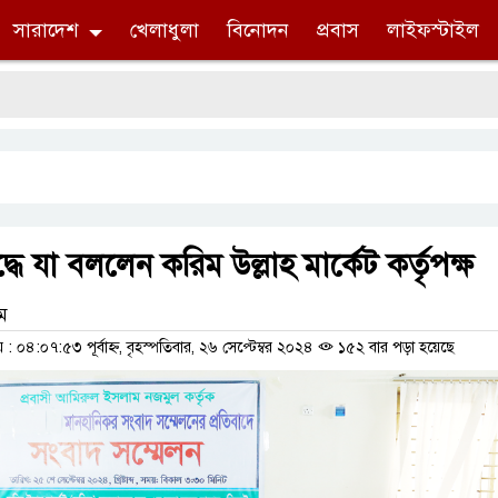
সারাদেশ
খেলাধুলা
বিনোদন
প্রবাস
লাইফস্টাইল
সং
দ্ধে যা বললেন করিম উল্লাহ মার্কেট কর্তৃপক্ষ
াম
০৪:০৭:৫৩ পূর্বাহ্ন, বৃহস্পতিবার, ২৬ সেপ্টেম্বর ২০২৪
১৫২ বার পড়া হয়েছে