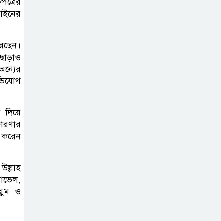
পত্রের
‘সমন্বিত উদ্যোগেই
 আইনের
গড়ে উঠবে আধুনিক
সিলেট’ –
রেছেন।
বাণিজ্যমন্ত্রী
াছাড়াও
অন্যের
ত্রিতরঙ্গের বাদল
অভিযোগ
সাঁঝের বর্ণাঢ্য
আয়োজন ‘শ্রাবনের
 দিয়ে
মেঘগুলো’
চারণার
ণ করেন
উল্লাহ
পাভেল,
য়ুম ও