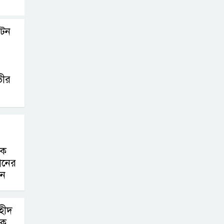
িটন
ভীর
তবক
থানের
দন
হীদ
তবক