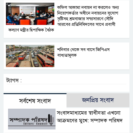
কফিল আকামা নবায়ন না করলেও অন্য
নিয়োগকর্তার অধীনে নবায়নের সুযোগ
সৃষ্টিসহ শ্রমবাজার সম্প্রসারণে সৌদি
আরবের প্রতিনিধিদলের সাথে প্রবাসী
কল্যাণ মন্ত্রীর দ্বিপাক্ষিক বৈঠক
শনিবার থেকে সব বাসে জিপিএস
বাধ্যতামূলক
ট্যাগস :
জনপ্রিয় সংবাদ
সর্বশেষ সংবাদ
সংবাদমাধ্যমের স্বাধীনতা এখনো
আক্রমণের মুখে: সম্পাদক পরিষদ