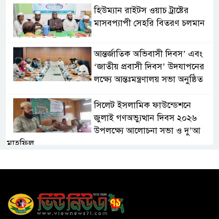
হিউম্যান রাইটস ওয়াচ ট্রাষ্টের
মাসবপ্যাপী সেহরি বিতরণ চলমান
আন্তর্জাতিক অভিবাসী দিবস’ এবং
‘জাতীয় প্রবাসী দিবস’ উদযাপনের
লক্ষ্যে আন্তঃমন্ত্রণালয় সভা অনুষ্ঠিত
সিলেট ইসলামিক ফাউন্ডেশনে
জুলাই গণঅভ্যুত্থান দিবস ২০২৬
উপলক্ষ্যে আলোচনা সভা ও দু’আ
মাহফিল
পরিবেশ রক্ষায় ব্যক্তিগত উদ্যোগ
সমাজের জন্য অনুকরণীয় মডেল-
বিভাগীয় কমিশনার