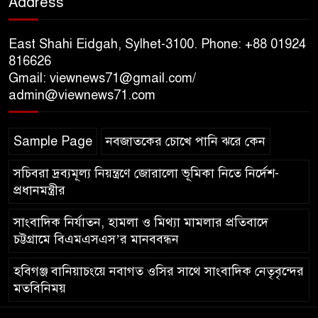
Address
জুলাই গণঅভ্যুত্থানের শহীদদের প্রতি
গভীর শ্রদ্ধা নিবেদন
East Shahi Eidgah, Sylhet-3100. Phone: +88 01924
যুক্তরাজ্যে বাংলাদেশিদের মধ্যে ৯৫
816626
Gmail: viewnews71@gmail.com/
শতাংশই সিলেটি
admin@viewnews71.com
সিলেট আরও দুইজনের মৃত্যু,
Sample Page
নবজাতকের চোখে পানি ঝরে কেন
হাসপাতালে ৩৫১ জন
সচিবরা দ্রব্যমূল্য নিয়ন্ত্রণে জোরালো ভূমিকা নিতে নির্দেশ-
প্রধানমন্ত্রীর
সাংবাদিক নির্যাতন, হামলা ও মিথ্যা মামলার প্রতিবাদে
চট্টগ্রামে বিএমএসএস’র মানববন্ধন
হবিগঞ্জ বানিয়াচংয়ে নবাগত ওসির সাথে সাংবাদিক নেতৃবৃন্দের
মতবিনিময়