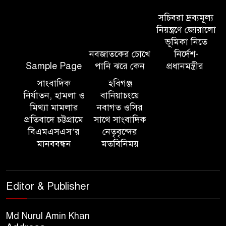
সিলেট মেট্রোপলিটন পুলিশ
কমিশনার জুলাই স্মৃতিস্তম্ভে পুষ্পস্তবক
সচিবরা দ্রব্যমূল্য
অর্পণ ও জুলাই গণঅভ্যুত্থানের
নিয়ন্ত্রণে জোরালো
শহীদদের প্রতি গভীর শ্রদ্ধা নিবেদন করেন
ভূমিকা নিতে
নবজাতকের চোখে
নির্দেশ-
Sample Page
পানি ঝরে কেন
প্রধানমন্ত্রীর
১০ লাখ টাকার চেক ডিজঅনার
মামলায় এক বছরের সাজা
সাংবাদিক
হবিগঞ্জ
নির্যাতন, হামলা ও
বানিয়াচংয়ে
মিথ্যা মামলার
নবাগত ওসির
‘সমন্বিত উদ্যোগেই গড়ে উঠবে
প্রতিবাদে চট্টগ্রামে
সাথে সাংবাদিক
আধুনিক সিলেট’ – বাণিজ্যমন্ত্রী
বিএমএসএস’র
নেতৃবৃন্দের
মানববন্ধন
মতবিনিময়
ত্রিতরঙ্গের বাদল সাঁঝের বর্ণাঢ্য
আয়োজন ‘শ্রাবনের মেঘগুলো’
Editor & Publisher
সিলেট রেঞ্জের ডিআইজি জুলাই
স্মৃতিস্তম্ভে পুষ্পস্তবক অর্পণের মাধ্যমে
Md Nurul Amin Khan