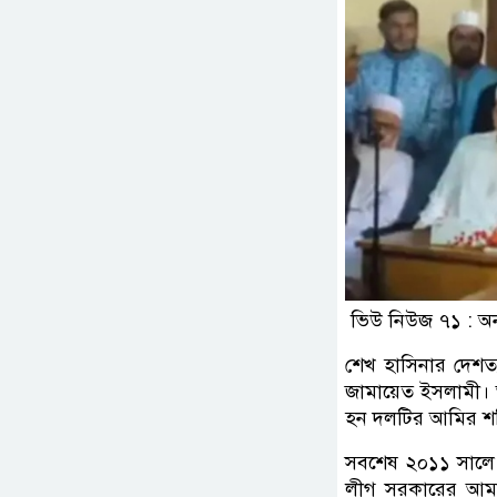
ভিউ নিউজ ৭১ : অন
শেখ হাসিনার দেশত্
জামায়েত ইসলামী। 
হন দলটির আমির শফ
সবশেষ ২০১১ সালে 
লীগ সরকারের আমল