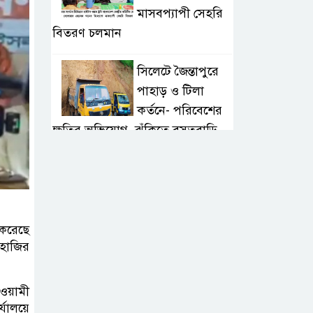
মাসবপ্যাপী সেহরি
বিতরণ চলমান
সিলেটে জৈন্তাপুরে
পাহাড় ও টিলা
কর্তনে- পরিবেশের
ক্ষতির অভিযোগ, ঝুঁকিতে বসতবাড়ি
সিলেটে মাজারে গান
গাইতে এসে
বাউলশিল্পী পেহলি
ভৈরবী সড়ক দুর্ঘটনায় নিহত
 করেছে
 হাজির
সিলেটের
ওসমানীনগর
ওয়ামী
এলাকায় ঢাকা-
ালয়ে