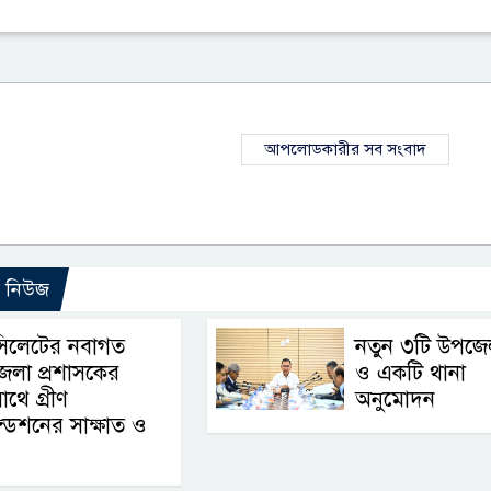
আপলোডকারীর সব সংবাদ
ো নিউজ
সিলেটের নবাগত
নতুন ৩টি উপজে
েলা প্রশাসকের
ও একটি থানা
াথে গ্রীণ
অনুমোদন
্ডেশনের সাক্ষাত ও