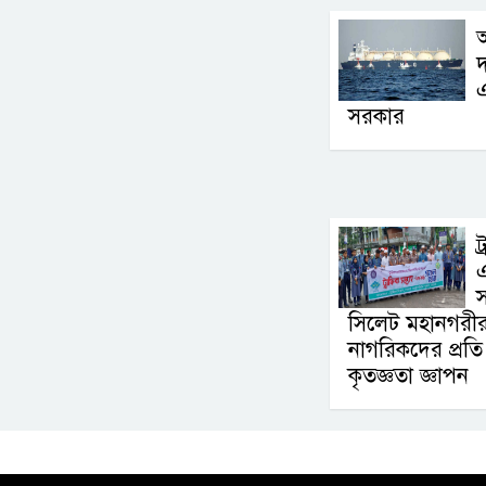
আ
দ
সরকার
ট
এ
সিলেট মহানগরীর 
নাগরিকদের প্রতি
কৃতজ্ঞতা জ্ঞাপন