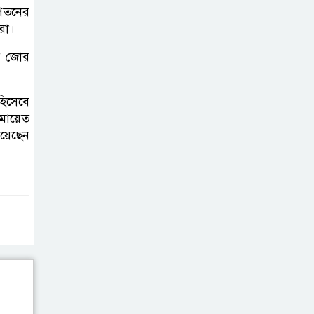
সিলেট মহাসড়কে দুটি যাত্রীবাহী বাসের
 পতনের
রা।
মুখোমুখি সংঘর্ষে নিহত ৯, পরিবারকে
আর্থিক সহযোগিতা
ের জোর
আন্তর্জাতিক
হিসেবে
অভিবাসী দিবস’
মায়েত
এবং ‘জাতীয় প্রবাসী
য়েছেন
দিবস’ উদযাপনের লক্ষ্যে
আন্তঃমন্ত্রণালয় সভা অনুষ্ঠিত
সিলেট ইসলামিক
ফাউন্ডেশনে জুলাই
গণঅভ্যুত্থান দিবস
২০২৬ উপলক্ষ্যে আলোচনা সভা ও
দু’আ মাহফিল