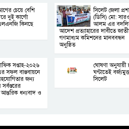
গের চেয়ে বেশি
সিলেট জেলা প্র
রে দুই কার্গো
(ডিসি) মো: সার
এলএনজি কিনছে
আলম এর বদলি
আদেশ প্রত্যাহারের দাবীতে জাত
গণমাধ্যম কমিশনের মানববন্ধন
অনুষ্ঠিত
্রাফিক সপ্তাহ-২০২৬
ঘোষণা অনুযায়ী 
র সফল বাস্তবায়নে
ঘণ্টাতেই বর্জ্যমুক্
সহযোগিতার জন্য
সিলেট
সর্বস্তরের
 আন্তরিক ধন্যবাদ ও