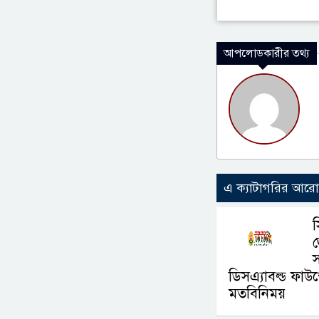
আপলোডকারীর তথ্য
এ ক্যাটাগরির আর
জ
স
ডিসএ্যাবল্ড ফাউন
মতবিনিময়