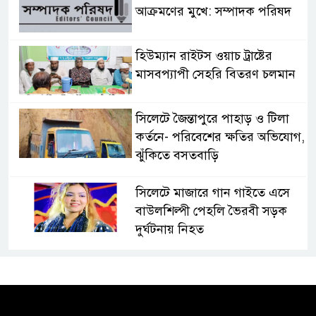
আক্রমণের মুখে: সম্পাদক পরিষদ
হিউম্যান রাইটস ওয়াচ ট্রাষ্টের
মাসবপ্যাপী সেহরি বিতরণ চলমান
সিলেটে জৈন্তাপুরে পাহাড় ও টিলা
কর্তনে- পরিবেশের ক্ষতির অভিযোগ,
ঝুঁকিতে বসতবাড়ি
সিলেটে মাজারে গান গাইতে এসে
বাউলশিল্পী পেহলি ভৈরবী সড়ক
দুর্ঘটনায় নিহত
সিলেটের ওসমানীনগর এলাকায়
ঢাকা-সিলেট মহাসড়কে দুটি
যাত্রীবাহী বাসের মুখোমুখি সংঘর্ষে