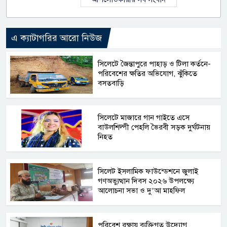
এ ক্যাটাগরির আরো নিউজ
সিলেটে জৈন্তাপুরে পাহাড় ও টিলা কর্তনে-
পরিবেশের ক্ষতির অভিযোগ, ঝুঁকিতে
বসতবাড়ি
সিলেটে মাজারে গান গাইতে এসে
বাউলশিল্পী পেহলি ভৈরবী সড়ক দুর্ঘটনায়
নিহত
সিলেট ইসলামিক ফাউন্ডেশনে জুলাই
গণঅভ্যুত্থান দিবস ২০২৬ উপলক্ষ্যে
আলোচনা সভা ও দু’আ মাহফিল
পরিবেশ রক্ষায় ব্যক্তিগত উদ্যোগ