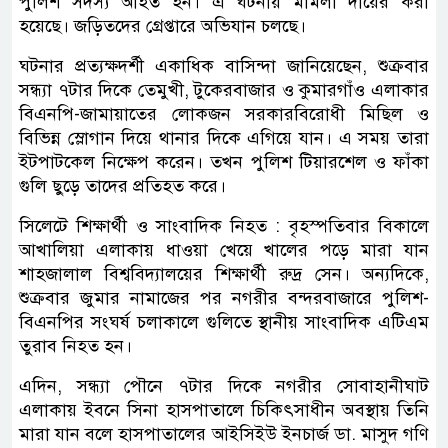
পুলিশ সদস্য আহত হন। এ ঘটনায় মামলা দায়ের করা
হয়েছে। জড়িতদের গ্রেপ্তারে অভিযান চলছে।
ঘটনার প্রত্যক্ষদর্শী একাধিক বাসিন্দা জানিয়েছেন, শুক্রবার
সন্ধ্যা ৭টার দিকে তেমুখী, টুকেরবাজার ও কুমারগাঁও এলাকার
বিএনপি-জামায়াতের লোকজন সরকারবিরোধী মিছিল ও
বিভিন্ন স্লোগান দিয়ে থানার দিকে এগিয়ে যান। এ সময় তারা
ইটপাটকেল নিক্ষেপ করেন। তখন পুলিশ টিয়ারশেল ও ফাঁকা
গুলি ছুড়ে তাদের প্রতিহত করে।
সিলেটে শিক্ষার্থী ও সাংবাদিক নিহত : বৃহস্পতিবার বিকালে
আখালিয়া এলাকায় ধাওয়া খেয়ে খালের পড়ে মারা যান
শাহজালাল বিশ্ববিদ্যালয়ের শিক্ষার্থী রুদ্র সেন। অন্যদিকে,
শুক্রবার জুমার নামাজের পর নগরীর বন্দরবাজারে পুলিশ-
বিএনপির সংঘর্ষ চলাকালে গুলিতে স্থানীয় সাংবাদিক এটিএম
তুরাব নিহত হন।
এদিন, সন্ধ্যা পৌনে ৭টার দিকে নগরীর সোবাহানীঘাট
এলাকায় ইবনে সিনা হাসপাতালে চিকিৎসাধীন অবস্থায় তিনি
মারা যান বলে হাসপাতালের আইসিইউ ইনচার্জ ডা. মাসুদ গণি