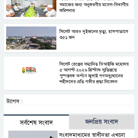
সমাজের জন্য অনুকরণীয় মডেল-বিভাগীয়
কমিশনার
সিলেট আরও দুইজনের মৃত্যু, হাসপাতালে
৩৫১ জন
সিলেট রেঞ্জের সম্মানিত ডিআইজি মহোদয়
৫ আগস্ট ২০২৬ খ্রিস্টাব্দ স্মৃতিস্তম্ভে
পুষ্পস্তবক অর্পণে জুলাই গণঅভ্যুত্থানের
শহীদদের প্রতি গভীর শ্রদ্ধা নিবেদন
ট্যাগস :
জনপ্রিয় সংবাদ
সর্বশেষ সংবাদ
সংবাদমাধ্যমের স্বাধীনতা এখনো