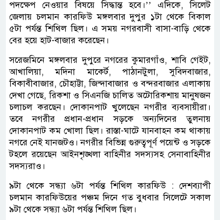
পদক্ষেপ নেওয়ার বিষয়ে সিদ্ধান্ত হবে।’’ এদিকে, সিলেট
জেলায় চলমান কারফিউ মঙ্গলবার দুপুর ১টা থেকে বিকাল
৫টা পর্যন্ত শিথিল ছিল। এ সময় নগরবাসী বাসা-বাড়ি থেকে
বের হয়ে হাট-বাজার করেছেন।
সরেজমিনে মঙ্গলবার দুপুরে নগরের কুমারগাঁও, শাবি গেইট,
আখালিয়া, মদিনা মাকের্ট, পাঠানটুলা, সুবিদবাজার,
বিকাবীবাজার, চৌহাট্টা, জিন্দাবাজার ও বন্দরবাজার এলাকায়
দেখা গেছে, রিকশা ও সিএনজি চালিত অটোরিকশায় মানুষজন
চলাচল করছেন। দোকানপাট খুলেছেন নগরীর ব্যবসায়ীরা।
তবে নগরীর প্রধান-প্রধান সড়কে অন্যদিনের তুলনায়
দোকানপাট কম খোলা ছিল। রাস্তা-ঘাটে যানবাহন কম থাকায়
নগরে নেই যানজটও। নগরীর বিভিন্ন গুরুত্বপূর্ণ পয়েন্ট ও সড়কে
টহলে রয়েছেন আইনশৃঙ্খলা বাহিনীর সদস্যসহ সেনাবাহিনীর
সদস্যরাও।
৯টা থেকে সন্ধ্যা ৬টা পর্যন্ত শিথিল কারফিউ : দেশব্যাপী
চলমান কারফিউয়ের পঞ্চম দিনে গত বুধবার সিলেটে সকাল
৯টা থেকে সন্ধ্যা ৬টা পর্যন্ত শিথিল ছিল।