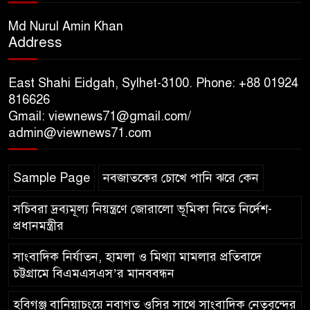
অর্পণ ও জুলাই গণঅভ্যুত্থানের
শহীদদের প্রতি গভীর শ্রদ্ধা নিবেদন করেন
Md Nurul Amin Khan
Address
১০ লাখ টাকার চেক ডিজঅনার
মামলায় এক বছরের সাজা
East Shahi Eidgah, Sylhet-3100. Phone: +88 01924
816626
Gmail: viewnews71@gmail.com/
‘সমন্বিত উদ্যোগেই গড়ে উঠবে
admin@viewnews71.com
আধুনিক সিলেট’ – বাণিজ্যমন্ত্রী
Sample Page
নবজাতকের চোখে পানি ঝরে কেন
ত্রিতরঙ্গের বাদল সাঁঝের বর্ণাঢ্য
আয়োজন ‘শ্রাবনের মেঘগুলো’
সচিবরা দ্রব্যমূল্য নিয়ন্ত্রণে জোরালো ভূমিকা নিতে নির্দেশ-
প্রধানমন্ত্রীর
সাংবাদিক নির্যাতন, হামলা ও মিথ্যা মামলার প্রতিবাদে
চট্টগ্রামে বিএমএসএস’র মানববন্ধন
হবিগঞ্জ বানিয়াচংয়ে নবাগত ওসির সাথে সাংবাদিক নেতৃবৃন্দের