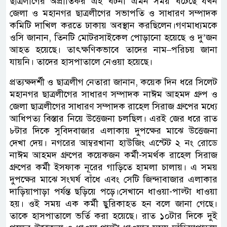
ছাত্রলীগের অপ্রীতিকর এই ঘটনা এমন সময় ঘটেছে যখন
জেলা ও মহানগর ছাত্রলীগের সভাপতি ও সাধারণ সম্পাদক
কমিটি দাখিল করতে ঢাকায় অবস্থান করছিলেন।গণমাধ্যমকে
ওসি জানান, তিনটি মোটরসাইকেল পোড়ানো হয়েছে ও দু’জন
আহত হয়েছে। তাৎক্ষণিকভাবে তাদের নাম–পরিচয় জানা
যায়নি। তাদের হাসপাতালে নেওয়া হয়েছে।
প্রত্যক্ষদর্শী ও ছাত্রলীগ নেতারা জানান, কয়েক দিন ধরে সিলেট
মহানগর ছাত্রলীগের সাধারণ সম্পাদক নাঈম আহমদ গ্রুপ ও
জেলা ছাত্রলীগের সাধারণ সম্পাদক রাহেল সিরাজ গ্রুপের মধ্যে
আধিপত্য বিস্তার নিয়ে উত্তেজনা চলছিল। এরই জের ধরে রাত
৮টার দিকে সুবিদবাজার এলাকায় দুপক্ষের মাঝে উত্তেজনা
দেখা দেয়। নগরের আম্বরখানা হাউজিং এস্টেট ২ নং রোডে
নাঈম আহমদ গ্রুপের কয়েকজন কর্মী-সমর্থক রাহেল সিরাজ
গ্রুপের কর্মী ইসফাক নূরের গাড়িতে হামলা চালায়। এ সময়
দুপক্ষের মাঝে সংঘর্ষ বাঁধে এবং সেটি জিন্দাবাজার এলাকার
দাড়িয়াপাড়া পর্যন্ত ছড়িয়ে পড়ে।সেখানে ধাওয়া-পাল্টা ধাওয়া
হয়। ওই সময় এক কর্মী ছুরিকাহত হন বলে জানা গেছে।
তাকে হাসপাতালে ভর্তি করা হয়েছে। রাত ১০টার দিকে দুই