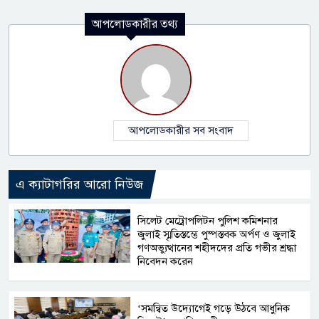
আপলোডকারীর তথ্য
আপলোডকারীর সব সংবাদ
এ ক্যাটাগরির আরো নিউজ
সিলেট মেট্রোপলিটন পুলিশ কমিশনার
জুলাই স্মৃতিস্তম্ভে পুষ্পস্তবক অর্পণ ও জুলাই
গণঅভ্যুত্থানের শহীদদের প্রতি গভীর শ্রদ্ধা
নিবেদন করেন
‘সমন্বিত উদ্যোগেই গড়ে উঠবে আধুনিক