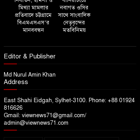
মিথ্যা মামলার
নবাগত ওসির
‘সমন্বিত উদ্যোগেই গড়ে উঠবে
প্রতিবাদে চট্টগ্রামে
সাথে সাংবাদিক
আধুনিক সিলেট’ – বাণিজ্যমন্ত্রী
বিএমএসএস’র
নেতৃবৃন্দের
মানববন্ধন
মতবিনিময়
ত্রিতরঙ্গের বাদল সাঁঝের বর্ণাঢ্য
আয়োজন ‘শ্রাবনের মেঘগুলো’
Editor & Publisher
সিলেট রেঞ্জের ডিআইজি জুলাই
স্মৃতিস্তম্ভে পুষ্পস্তবক অর্পণের মাধ্যমে
Md Nurul Amin Khan
Address
জুলাই গণঅভ্যুত্থানের শহীদদের প্রতি
গভীর শ্রদ্ধা নিবেদন
East Shahi Eidgah, Sylhet-3100. Phone: +88 01924
যুক্তরাজ্যে বাংলাদেশিদের মধ্যে ৯৫
816626
Gmail: viewnews71@gmail.com/
শতাংশই সিলেটি
admin@viewnews71.com
সিলেট আরও দুইজনের মৃত্যু,