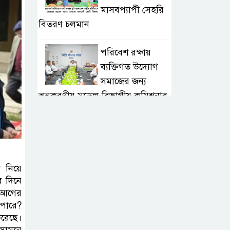
মাসবপ্যাপী সেহরি
বিতরণ চলমান
পরিবেশ রক্ষায়
ব্যক্তিগত উদ্যোগ
সমাজের জন্য
অনুকরণীয় মডেল-বিভাগীয় কমিশনার
সিলেট মেট্রোপলিটন
পুলিশ কমিশনার
জুলাই স্মৃতিস্তম্ভে
পুষ্পস্তবক অর্পণ ও জুলাই
 নিয়ে
র দিনে
গণঅভ্যুত্থানের শহীদদের প্রতি গভীর
ি আগের
শ্রদ্ধা নিবেদন করেন
 পারে?
করেছে।
১০ লাখ টাকার চেক