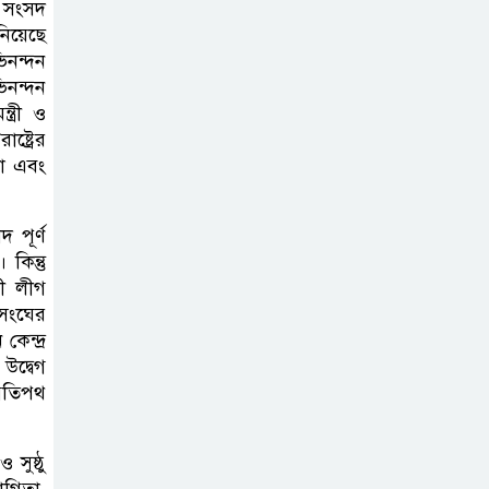
় সংসদ
অর্পণের মাধ্যমে জুলাই গণঅভ্যুত্থানের
িয়েছে
শহীদদের প্রতি গভীর শ্রদ্ধা নিবেদন
ভিনন্দন
িনন্দন
যুক্তরাজ্যে
ত্রী ও
বাংলাদেশিদের মধ্যে
্ট্রের
৯৫ শতাংশই সিলেটি
না এবং
সিলেট আরও
 পূর্ণ
দুইজনের মৃত্যু,
কিন্তু
হাসপাতালে ৩৫১
মী লীগ
িসংঘের
জন
েন্দ্র
উদ্বেগ
সিলেট রেঞ্জের
‘গতিপথ
সম্মানিত ডিআইজি
মহোদয় ৫ আগস্ট
সুষ্ঠু
২০২৬ খ্রিস্টাব্দ স্মৃতিস্তম্ভে পুষ্পস্তবক