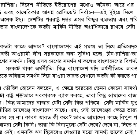
ীন-রাশিয়া। বিদেশ নীতিতে ইউরোপের মধ্যেও অনৈক্য আছে।এর 
ধ এবং আমেরিকার আসন্ন প্রেসিডেন্ট নির্বাচন—এই দুইয়ে মিলে ম
 অনেক ইস্যু। দেশটির পররাষ্ট্র দপ্তর এসব কিছুর ব্যস্ততায় এবং পরি
বতায় বাংলাদেশকে কতটা মার্কিন নীতির অগ্রাধিকারে রাখবে সেট
 কতটা কাজে আসবে? বাংলাদেশের এই সময়ে তা নিয়ে প্রতিবেদ
রবর্তী আওয়ামী লীগ সরকারের জন্য সুবিধা হচ্ছে, চীন-রাশিয়া-
শের সমর্থন। কিন্তু এসব দেশের সমর্থন থাকলেও বাংলাদেশের বিপদট
— সংকটে থাকা অর্থনীতি। কিন্তু বাংলাদেশ যদি অর্থনীতিতে আর
তিতে অবিরাম সমর্থন দিয়ে যাওয়া ভারত সেখানে কতটা কী করতে প
চিব তৌহিদ হোসেন বলছেন, এ ক্ষেত্রে ভারতের তেমন কোনো সামর্থ্
া রাষ্ট্র শক্তভাবে সরকারকে ব্যাক করছে, তারা কিন্তু আমাদের বাজ
িন্তু আমাদের বাজার যেটা সেটা কিন্তু পশ্চিমে। সেটা মার্কিন যুক্তরা
তির চ্যালেঞ্জে বাংলাদেশ আছে। এবং সেই চ্যালেঞ্জের ক্ষেত্রে ভার
নে হয় না। কারণ ভারত কী করে? ভারত আমাদের কাছে বিপুল প
। আমরা সেটা কিনি। তারা কি বিনামূল্যে সেটা দেবে? দেবে না, দিতে 
াদের নেই। এমনকি ঋণ হিসেবেও দেওয়ার মতো সামর্থ্য তাদের নেই,