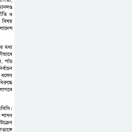
যোগিতা,
অর্পণে জুলাই গণঅভ্যুত্থানের শহীদদের
ানদণ্ড
প্রতি গভীর শ্রদ্ধা নিবেদন
নীতি ও
 বিষয়
সিলেট জেলা
ংলাদেশ
পরিষদের প্রশাসক
আবুল কাহের
র মধ্য
চৌধুরী শামীমের জুলাই স্মৃতি স্তম্ভে
কীভাবে
শ্রদ্ধা নিবেদন
, পাঁচ
র্বাচন
,’ বলেন
রুদ্ধে
লাগবে
িবিসি।
র শাসন
ইউক্রেন
পত্যকে