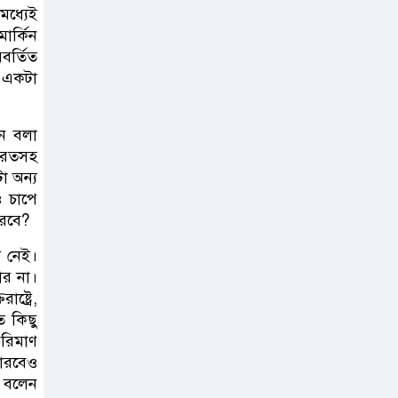
মধ্যেই
ার্কিন
বর্তিত
া একটা
নে বলা
ভারতসহ
া অন্য
ও চাপে
ারবে?
য নেই।
ার না।
ষ্ট্রে,
ত কিছু
রিমাণ
পারবেও
’ বলেন