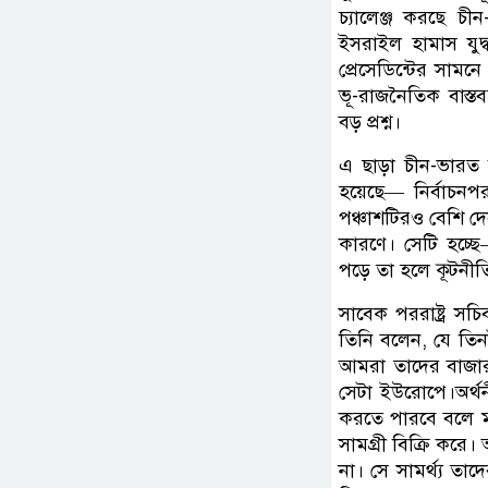
চ্যালেঞ্জ করছে চ
ইসরাইল হামাস যুদ্
প্রেসেডিন্টের সামনে
ভূ-রাজনৈতিক বাস্ত
বড় প্রশ্ন।
এ ছাড়া চীন-ভারত
হয়েছে— নির্বাচনপ
পঞ্চাশটিরও বেশি দে
কারণে। সেটি হচ্ছে
পড়ে তা হলে কূটনী
সাবেক পররাষ্ট্র স
তিনি বলেন, যে তিনট
আমরা তাদের বাজার। ক
সেটা ইউরোপে।অর্থনী
করতে পারবে বলে ম
সামগ্রী বিক্রি করে
না। সে সামর্থ্য ত