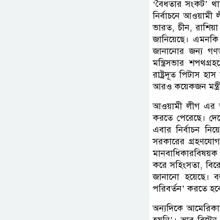
‘বৈধতার সংকট’ থাকব
নির্বাচনে আওয়ামী 
ভারত, চীন, রাশিয়া।
জানিয়েছে। এমনকি ২
জানানোর জন্য গণভ
মন্ত্রিসভার শপথগ্রহ
রাষ্ট্রদূত পিটাস হা
আরও কয়েকজন মন্ত্রী
আওয়ামী লীগ এর আগ
করতে পেরেছে। দেশ
এবার নির্বাচন নিয়
সরকারের গ্রহণযোগ্
মানবাধিকারবিষয়ক প্
করে সহিংসতা, বিরোধ
জানানো হয়েছে। বলা
পরিবর্তন’ করতে হব
অন্যদিকে আমেরিকার 