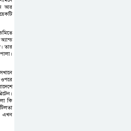
 সামনে
ডিজঅনার মামলায়
টেন আর
এক বছরের সাজা
য়েকটি
‘সমন্বিত উদ্যোগেই
ডেমিতে
গড়ে উঠবে আধুনিক
অ্যান্ড
সিলেট’ –
ে। তার
বাণিজ্যমন্ত্রী
 পালা।
ত্রিতরঙ্গের বাদল
 সেখানে
সাঁঝের বর্ণাঢ্য
ের ওপরে
আয়োজন ‘শ্রাবনের
ংলাদেশে
্রিটেন।
মেঘগুলো’
গুলো কি
জটিলতা
সিলেট রেঞ্জের
নই এখন
ডিআইজি জুলাই
স্মৃতিস্তম্ভে পুষ্পস্তবক