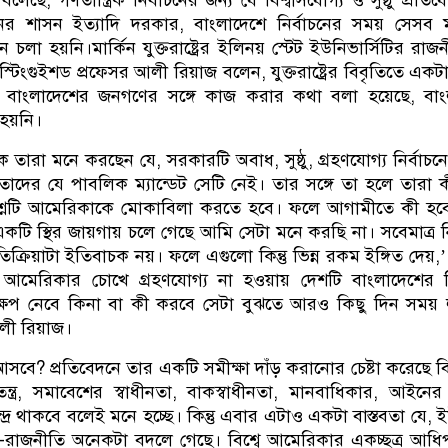
বলেছে, গণতান্ত্রিক নির্বাচনের জন্য যে বিশ্বাসযোগ্য ও সুষ্ঠু প্রতি
র শাসন ইত্যাদি দরকার, বাংলাদেশে নির্বাচনের সময় সেসব ম
চলা হয়নি।মার্কিন যুক্তরাষ্ট্রের ইলিনয় স্টেট ইউনিভার্সিটির রাজ
টিংগুইশড প্রফেসর আলী রিয়াজ বলেন, যুক্তরাষ্ট্রের বিবৃতিতে একটা
নে বাংলাদেশের জনগণের সঙ্গে কাজ করার কথা বলা হয়েছে, বা
হয়নি।
তারা মনে করছেন যে, সরকারটি অবাধ, সুষ্ঠু, গ্রহণযোগ্য নির্বাচনে
ৎ তাদের যে পাবলিক ম্যান্ডেট সেটি নেই। তার সঙ্গে তা হলে তারা 
শ্নটি আমেরিকাকে মোকাবিলা করতে হবে। ফলে আগামীতে কী হবে
টি স্থির জায়গায় চলে গেছে আমি সেটা মনে করছি না। সবেমাত্র নি
রতিক্রিয়াটা ইতিবাচক নয়। ফলে এগুলো কিন্তু ভিন্ন রকম ইঙ্গিত দেয়
চন আমেরিকার চোখে গ্রহণযোগ্য না হওয়ায় দেশটি বাংলাদেশের বি
েপ নেবে কিনা বা কী করবে সেটা বুঝতে আরও কিছু দিন সময় 
ী রিয়াজ।
সবে? প্রতিবেদনে তার একটি সমীক্ষা দাঁড় করানোর চেষ্টা করেছে ব
্ত্র, সমাবেশের স্বাধীনতা, বাকস্বাধীনতা, মানবাধিকার, আইনে
েন্দ্রে থাকবে বলেই মনে হচ্ছে। কিন্তু এবার এটাও একটা বাস্তবতা যে, 
র ভূ-রাজনীতি অনেকটা বদলে গেছে। বিশ্বে আমেরিকার একচ্ছত্র আধি