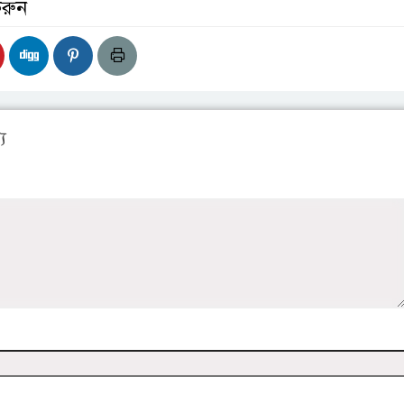
করুন
য