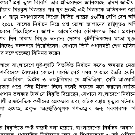
ে? প্রশ্ন তুলে বিবিসি তার প্রতিবেদনে জানিয়েছে, দ্বাদশ জাতীয
লীগের নিরঙ্কুশ বিজয়ের পর খুব দ্রুতই এই বিজয়কে অভিনন্দন জান
 এ ছাড়া মধ্যপ্রাচ্যসহ বিশ্বের বিভিন্ন প্রান্তের ৫০টির বেশি দেশ অ
০১৮ সালের নির্বাচন নিয়ে প্রশ্ন তোলা জাপানের রাষ্ট্রদূতও অভ
বনে গিয়েছিলেন। জাপান আমেরিকার কৌশলগত মিত্র। প্রধানমন্
ণের দিন ঢাকায় নিযুক্ত অন্যান্য দেশের কূটনীতিকদের মতো যুক্তরাষ
স নিজেও বঙ্গভবনে গিয়েছিলেন। সেখানে তিনি প্রধানমন্ত্রী শেখ হাসি
র সঙ্গে শুভেচ্ছা বিনিময় করেন।
ে বাংলাদেশে দুই-দুইটি বিতর্কিত নির্বাচন করেও ক্ষমতার মেয়াদ
ে-বিদেশে বৈধতার কোনো সংকট সেই সময় সেভাবে তৈরি হয়নি। 
ে আমেরিকা, ব্রিটেন ও অস্ট্রেলিয়ার যে প্রতিক্রিয়া, সেটি আওয়া
যতার প্রশ্নে ‘ভিন্ন ইঙ্গিত’ দিচ্ছে বলেই অনেকে মনে করছেন।জাত
রধান ভলকার টার্ক যে বিবৃতি দিয়েছেন, সেখানে বাংলাদেশে নির্বাচন ক
ী রাজনৈতিক কর্মীদের গ্রেফতার এবং আটকাবস্থায় মৃত্যুর ঘটনায় 
 হয়েছে, প্রকৃত ‘অন্তর্ভুক্তিমূলক গণতন্ত্রে’র জন্য সরকারকে 
ে।
বিবৃতিতে স্পষ্ট করেই বলা হয়েছে, বাংলাদেশের নির্বাচন ‘অবাধ ও 