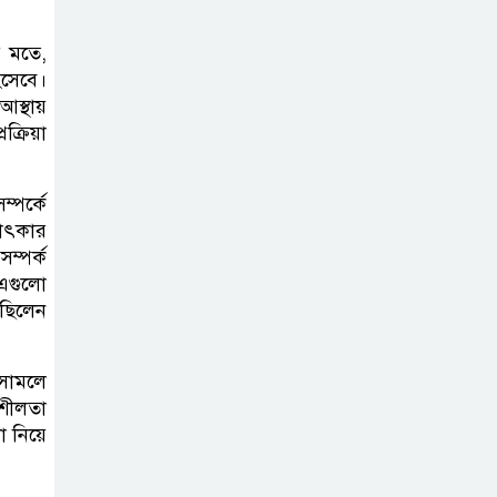
র মতে,
িসেবে।
স্থায়
ক্রিয়া
ম্পর্কে
ষাৎকার
ম্পর্ক
 এগুলো
ছিলেন
 সামলে
িশীলতা
 নিয়ে