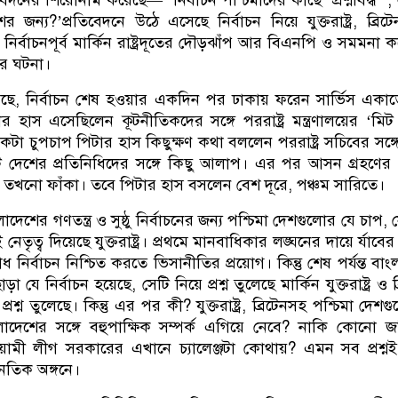
েদনের শিরোনাম করেছে— ‘নির্বাচন পশ্চিমাদের কাছে ‘প্রশ্নবিদ্ধ’ ,
জন্য?’প্রতিবেদনে উঠে এসেছে নির্বাচন নিয়ে যুক্তরাষ্ট্র, ব্রি
ির্বাচনপূর্ব মার্কিন রাষ্ট্রদূতের দৌড়ঝাঁপ আর বিএনপি ও সমমনা ক
ের ঘটনা।
়েছে, নির্বাচন শেষ হওয়ার একদিন পর ঢাকায় ফরেন সার্ভিস একা
িটার হাস এসেছিলেন কূটনীতিকদের সঙ্গে পররাষ্ট্র মন্ত্রণালয়ের ‘মিট 
ানিকটা চুপচাপ পিটার হাস কিছুক্ষণ কথা বললেন পররাষ্ট্র সচিবের সঙ্গ
ি দেশের প্রতিনিধিদের সঙ্গে কিছু আলাপ। এর পর আসন গ্রহণের
 তখনো ফাঁকা। তবে পিটার হাস বসলেন বেশ দূরে, পঞ্চম সারিতে।
াদেশের গণতন্ত্র ও সুষ্ঠু নির্বাচনের জন্য পশ্চিমা দেশগুলোর যে চাপ,
তৃত্ব দিয়েছে যুক্তরাষ্ট্র। প্রথমে মানবাধিকার লঙ্ঘনের দায়ে র্যাব
ধ নির্বাচন নিশ্চিত করতে ভিসানীতির প্রয়োগ। কিন্তু শেষ পর্যন্ত বা
া যে নির্বাচন হয়েছে, সেটি নিয়ে প্রশ্ন তুলেছে মার্কিন যুক্তরাষ্ট্র ও ব
রশ্ন তুলেছে। কিন্তু এর পর কী? যুক্তরাষ্ট্র, ব্রিটেনসহ পশ্চিমা দেশ
েশের সঙ্গে বহুপাক্ষিক সম্পর্ক এগিয়ে নেবে? নাকি কোনো 
মী লীগ সরকারের এখানে চ্যালেঞ্জটা কোথায়? এমন সব প্রশ্
ৈতিক অঙ্গনে।