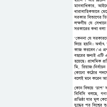
হয়নি’। আর ব্রিটেন 
মানবাধিকার, আইনে
ধারাবাহিকভাবে মেনে 
সরকার বিভাগের ডিস্
লক্ষণীয় যে সেখা
সরকারের কথা বলা 
‘কেননা যে সরকারকে 
দিয়ে হয়নি। অর্থা
কাজ করবেন।’এ প্র
বছরের জন্যই এটি এক
হয়েছে। প্রাথমিক প্
মি, রিয়াজ।নির্বা
কোনো কঠোর পদক্ষ
বলেই মনে করেন আল
কোন বিষয়ে ‘চাপ’ আ
বিবিসি বলছে, গণতন
প্রতিষ্ঠা যার মূল ক
যুদ্ধের পর বিশ্বে