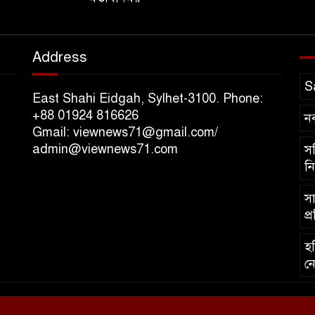
Address
S
East Shahi Eidgah, Sylhet-3100. Phone:
+88 01924 816626
ন
Gmail: viewnews71@gmail.com/
admin@viewnews71.com
সচ
নি
সা
প্
হব
নে