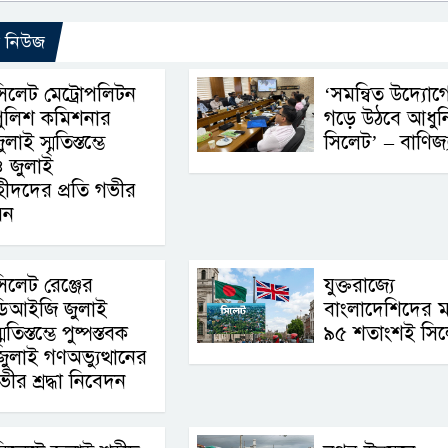
ো নিউজ
িলেট মেট্রোপলিটন
‘সমন্বিত উদ্যোগ
পুলিশ কমিশনার
গড়ে উঠবে আধুন
ুলাই স্মৃতিস্তম্ভে
সিলেট’ – বাণিজ্যমন
 ও জুলাই
শহীদদের প্রতি গভীর
েন
িলেট রেঞ্জের
যুক্তরাজ্যে
ডিআইজি জুলাই
বাংলাদেশিদের ম
্মৃতিস্তম্ভে পুষ্পস্তবক
৯৫ শতাংশই সিল
জুলাই গণঅভ্যুত্থানের
ীর শ্রদ্ধা নিবেদন