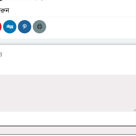
করুন
য