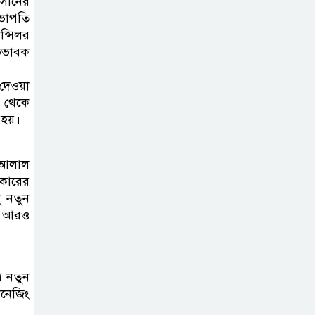
াসানের
ব্যক্তিগত উদ্যোগ
সভাপতি
সমাজের জন্য
ন্সিলর
অনুকরণীয় মডেল-বিভাগীয় কমিশনার
ভিভাবক
 দেওয়া
সিলেট মেট্রোপলিটন
ষ থেকে
পুলিশ কমিশনার
ো হয়।
জুলাই স্মৃতিস্তম্ভে
পুষ্পস্তবক অর্পণ ও জুলাই
ঃ আলাল
গণঅভ্যুত্থানের শহীদদের প্রতি গভীর
রকারের
শ্রদ্ধা নিবেদন করেন
ু নতুন
ের আরও
১০ লাখ টাকার চেক
ডিজঅনার মামলায়
এক বছরের সাজা
্য নতুন
ানেজিং
‘সমন্বিত উদ্যোগেই