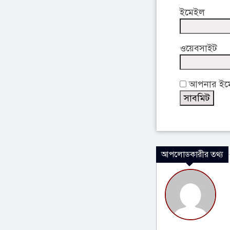
ইমেইল
ওয়েবসাইট
আপনার ইমেই
আপলোডকারীর তথ্য