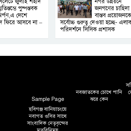
িলেটে জুলাই শহীদ
নগর উন্নয়নে
্মৃতিস্তম্ভে পুষ্পস্তবক
জনগণের চাহিদা
র্পণ,এ দেশে
বাস্তব প্রয়োজনক
দ ফিরে আসবে না –
সর্বোচ্চ গুরুত্ব দেওয়া হচ্ছে- এলা
পরিদর্শনে সিসিক প্রশাসক
সচি
নবজাতকের চোখে পানি
জ
Sample Page
ঝরে কেন
হবিগঞ্জ বানিয়াচংয়ে
নবাগত ওসির সাথে
সাংবাদিক নেতৃবৃন্দের
মতবিনিময়