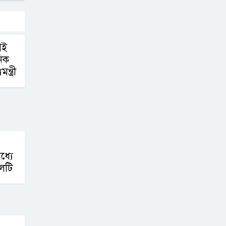
েই
িক
্ত্রী
ধ্যে
েটি