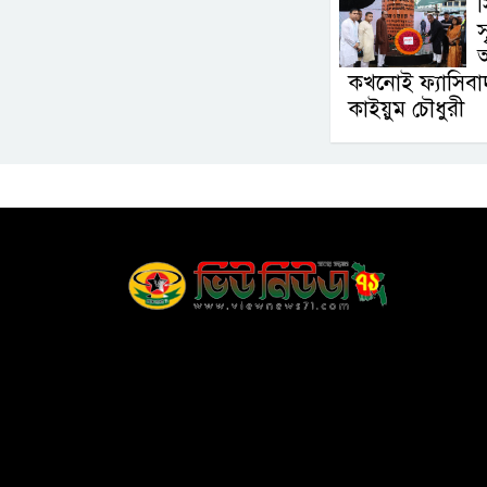
স
স
অ
কখনোই ফ্যাসিবা
কাইয়ুম চৌধুরী