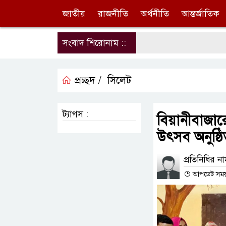
জাতীয়
রাজনীতি
অর্থনীতি
আন্তর্জাতিক
সংবাদ শিরোনাম ::
প্রচ্ছদ /
সিলেট
ট্যাগস :
বিয়ানীবাজার
উৎসব অনুষ্ঠ
প্রতিনিধির ন
আপডেট সময় :