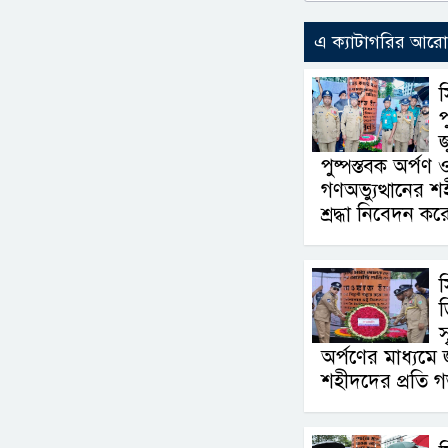
এ ক্যাটাগরির আর
স
জ
পুষ্পস্তবক অর্পণ
গণঅভ্যুত্থানের 
শ্রদ্ধা নিবেদন কর
স
স
অর্পণের মাধ্যমে 
শহীদদের প্রতি গভ