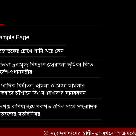
ample Page
বজাতকের চোখে পানি ঝরে কেন
িবরা দ্রব্যমূল্য নিয়ন্ত্রণে জোরালো ভূমিকা নিতে
র্দেশ-প্রধানমন্ত্রীর
ংবাদিক নির্যাতন, হামলা ও মিথ্যা মামলার
রতিবাদে চট্টগ্রামে বিএমএসএস’র মানববন্ধন
িগঞ্জ বানিয়াচংয়ে নবাগত ওসির সাথে সাংবাদিক
তৃবৃন্দের মতবিনিময়
কারিগরি সহযোগিতায়ঃ
আইটিপল্লী
সংবাদমাধ্যমের স্বাধীনতা এখনো আক্রমণের মুখে: