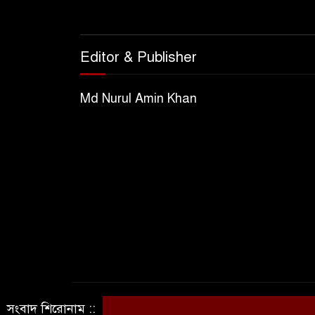
Editor & Publisher
Md Nurul Amin Khan
© সর্বস্বত্ব সংরক্ষিত ©ভিউ নিউজ ৭১
সংবাদ শিরোনাম ::