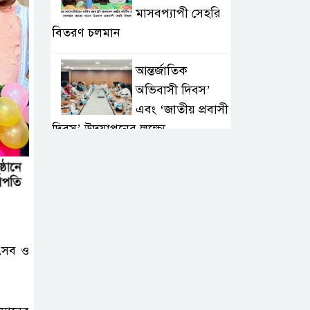
মাসবপ্যাপী সেহরি
বিতরণ চলমান
আন্তর্জাতিক
অভিবাসী দিবস’
এবং ‘জাতীয় প্রবাসী
দিবস’ উদযাপনের লক্ষ্যে
আন্তঃমন্ত্রণালয় সভা অনুষ্ঠিত
সিলেট ইসলামিক
ফাউন্ডেশনে জুলাই
গণঅভ্যুত্থান দিবস
২০২৬ উপলক্ষ্যে আলোচনা সভা ও
উৎসব ও
দু’আ মাহফিল
পরিবেশ রক্ষায়