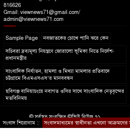
816626
Gmail: viewnews71@gmail.com/
‘সমন্বিত উদ্যোগেই গড়ে উঠবে
admin@viewnews71.com
আধুনিক সিলেট’ – বাণিজ্যমন্ত্রী
Sample Page
নবজাতকের চোখে পানি ঝরে কেন
ত্রিতরঙ্গের বাদল সাঁঝের বর্ণাঢ্য
আয়োজন ‘শ্রাবনের মেঘগুলো’
সচিবরা দ্রব্যমূল্য নিয়ন্ত্রণে জোরালো ভূমিকা নিতে নির্দেশ-
প্রধানমন্ত্রীর
সাংবাদিক নির্যাতন, হামলা ও মিথ্যা মামলার প্রতিবাদে
চট্টগ্রামে বিএমএসএস’র মানববন্ধন
হবিগঞ্জ বানিয়াচংয়ে নবাগত ওসির সাথে সাংবাদিক নেতৃবৃন্দের
মতবিনিময়
© সর্বস্বত্ব সংরক্ষিত ©ভিউ নিউজ ৭১
সংবাদ শিরোনাম ::
সংবাদমাধ্যমের স্বাধীনতা এখনো আক্রমণের মুখে
কারিগরি সহযোগিতায়ঃ
আইটিপল্লী