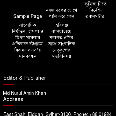
ভূমিকা নিতে
নবজাতকের চোখে
নির্দেশ-
সিলেট ইসলামিক ফাউন্ডেশনে
Sample Page
পানি ঝরে কেন
প্রধানমন্ত্রীর
জুলাই গণঅভ্যুত্থান দিবস ২০২৬
উপলক্ষ্যে আলোচনা সভা ও দু’আ
সাংবাদিক
হবিগঞ্জ
মাহফিল
নির্যাতন, হামলা ও
বানিয়াচংয়ে
মিথ্যা মামলার
নবাগত ওসির
প্রতিবাদে চট্টগ্রামে
সাথে সাংবাদিক
পরিবেশ রক্ষায় ব্যক্তিগত উদ্যোগ
বিএমএসএস’র
নেতৃবৃন্দের
সমাজের জন্য অনুকরণীয় মডেল-
মানববন্ধন
মতবিনিময়
বিভাগীয় কমিশনার
সিলেট মেট্রোপলিটন পুলিশ
Editor & Publisher
কমিশনার জুলাই স্মৃতিস্তম্ভে পুষ্পস্তবক
অর্পণ ও জুলাই গণঅভ্যুত্থানের
শহীদদের প্রতি গভীর শ্রদ্ধা নিবেদন করেন
Md Nurul Amin Khan
Address
১০ লাখ টাকার চেক ডিজঅনার
মামলায় এক বছরের সাজা
East Shahi Eidgah, Sylhet-3100. Phone: +88 01924