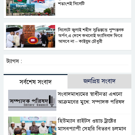
শতাংশই সিলেটি
সিলেটে জুলাই শহীদ স্মৃতিস্তম্ভে পুষ্পস্তবক
অর্পণ,এ দেশে কখনোই ফ্যাসিবাদ ফিরে
আসবে না – কাইয়ুম চৌধুরী
ট্যাগস :
জনপ্রিয় সংবাদ
সর্বশেষ সংবাদ
সংবাদমাধ্যমের স্বাধীনতা এখনো
আক্রমণের মুখে: সম্পাদক পরিষদ
হিউম্যান রাইটস ওয়াচ ট্রাষ্টের
মাসবপ্যাপী সেহরি বিতরণ চলমান