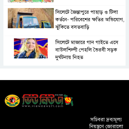
সিলেটে জৈন্তাপুরে পাহাড় ও টিলা
কর্তনে- পরিবেশের ক্ষতির অভিযোগ,
ঝুঁকিতে বসতবাড়ি
সিলেটে মাজারে গান গাইতে এসে
বাউলশিল্পী পেহলি ভৈরবী সড়ক
দুর্ঘটনায় নিহত
সিলেটের ওসমানীনগর এলাকায়
ঢাকা-সিলেট মহাসড়কে দুটি
যাত্রীবাহী বাসের মুখোমুখি সংঘর্ষে
নিহত ৯, পরিবারকে আর্থিক সহযোগিতা
আন্তর্জাতিক অভিবাসী দিবস’ এবং
‘জাতীয় প্রবাসী দিবস’ উদযাপনের
সচিবরা দ্রব্যমূল্য
লক্ষ্যে আন্তঃমন্ত্রণালয় সভা অনুষ্ঠিত
নিয়ন্ত্রণে জোরালো