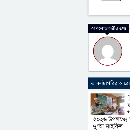
আপলোডকারীর তথ্য
এ ক্যাটাগরির আর
ফ
গ
২০২৬ উপলক্ষ্য
দু’আ মাহফিল