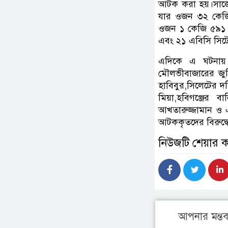
আটক করা হয়।সাজেদ
যার ওজন ৩২ কেজি ৭
ওজন ১ কেজি ৫৯১ গ্র
এবং ২১ এবিসি সিটের
এদিকে এ ঘটনায়
মৌলভীবাজারের জুড
হাবিবুর,সিলেটের দ
মিয়া,হবিগঞ্জের
আখতারুজ্জামান ও 
আটককৃতদের বিরুদ্ধে
নিউজটি শেয়ার 
আপনার মন্তব্