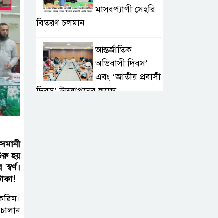
মাসবপ্যাপী সেহরি
বিতরণ চলমান
আন্তর্জাতিক
অভিবাসী দিবস’
এবং ‘জাতীয় প্রবাসী
দিবস’ উদযাপনের লক্ষ্যে
আন্তঃমন্ত্রণালয় সভা অনুষ্ঠিত
সিলেট ইসলামিক
ওসমানী
ফাউন্ডেশনে জুলাই
রু হয়
গণঅভ্যুত্থান দিবস
্বর্ণ।
২০২৬ উপলক্ষ্যে আলোচনা সভা ও
টাকা!
দু’আ মাহফিল
 করিম।
 চালান
পরিবেশ রক্ষায়