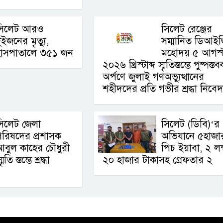
সিলেট আরও
সিলেট রেঞ্জের
ুইজনের মৃত্যু,
সম্মানিত ডিআই
হাসপাতালে ৩৫১ জন
মহোদয় ৫ আগস্
২০২৬ খ্রিস্টাব্দ স্মৃতিস্তম্ভে পুষ্পস্ত
অর্পণে জুলাই গণঅভ্যুত্থানের
শহীদদের প্রতি গভীর শ্রদ্ধা নিবে
সিলেট জেলা
সিলেট (ডিবি)‘র
রিষদের প্রশাসক
অভিযানে ৫হাজা
বুল কাহের চৌধুরী
পিচ ইয়াবা, ২ লক
 স্তম্ভে শ্রদ্ধা
২০ হাজার টাকাসহ গ্রেফতার ২