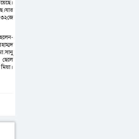
য়েছে।
ব্যক্তিগত উদ্যোগ
ছে।যার
সমাজের জন্য
র ৩২জে
অনুকরণীয় মডেল-বিভাগীয় কমিশনার
হলেন-
সিলেট মেট্রোপলিটন
হাম্মদ
পুলিশ কমিশনার
ো.সানু
জুলাই স্মৃতিস্তম্ভে
 ছেলে
পুষ্পস্তবক অর্পণ ও জুলাই
মিয়া।
গণঅভ্যুত্থানের শহীদদের প্রতি গভীর
শ্রদ্ধা নিবেদন করেন
১০ লাখ টাকার চেক
ডিজঅনার মামলায়
এক বছরের সাজা
‘সমন্বিত উদ্যোগেই