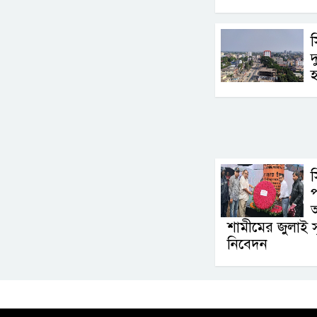
দ
প
আ
শামীমের জুলাই স্মৃতি
নিবেদন