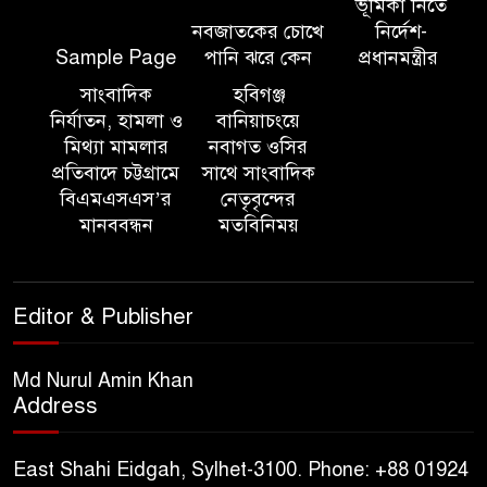
শহীদদের প্রতি গভীর শ্রদ্ধা নিবেদন করেন
ভূমিকা নিতে
নবজাতকের চোখে
নির্দেশ-
Sample Page
পানি ঝরে কেন
প্রধানমন্ত্রীর
১০ লাখ টাকার চেক ডিজঅনার
মামলায় এক বছরের সাজা
সাংবাদিক
হবিগঞ্জ
নির্যাতন, হামলা ও
বানিয়াচংয়ে
মিথ্যা মামলার
নবাগত ওসির
‘সমন্বিত উদ্যোগেই গড়ে উঠবে
প্রতিবাদে চট্টগ্রামে
সাথে সাংবাদিক
আধুনিক সিলেট’ – বাণিজ্যমন্ত্রী
বিএমএসএস’র
নেতৃবৃন্দের
মানববন্ধন
মতবিনিময়
ত্রিতরঙ্গের বাদল সাঁঝের বর্ণাঢ্য
আয়োজন ‘শ্রাবনের মেঘগুলো’
Editor & Publisher
সিলেট রেঞ্জের ডিআইজি জুলাই
স্মৃতিস্তম্ভে পুষ্পস্তবক অর্পণের মাধ্যমে
Md Nurul Amin Khan
Address
জুলাই গণঅভ্যুত্থানের শহীদদের প্রতি
গভীর শ্রদ্ধা নিবেদন
East Shahi Eidgah, Sylhet-3100. Phone: +88 01924