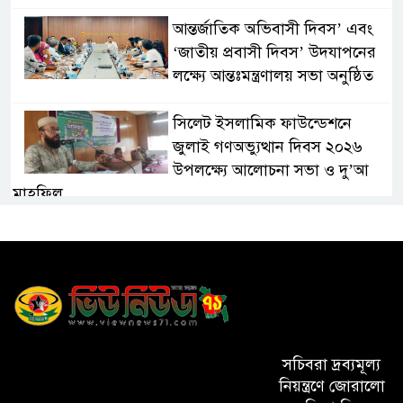
আন্তর্জাতিক অভিবাসী দিবস’ এবং
‘জাতীয় প্রবাসী দিবস’ উদযাপনের
লক্ষ্যে আন্তঃমন্ত্রণালয় সভা অনুষ্ঠিত
সিলেট ইসলামিক ফাউন্ডেশনে
জুলাই গণঅভ্যুত্থান দিবস ২০২৬
উপলক্ষ্যে আলোচনা সভা ও দু’আ
মাহফিল
পরিবেশ রক্ষায় ব্যক্তিগত উদ্যোগ
সমাজের জন্য অনুকরণীয় মডেল-
বিভাগীয় কমিশনার
সিলেট মেট্রোপলিটন পুলিশ
কমিশনার জুলাই স্মৃতিস্তম্ভে পুষ্পস্তবক
সচিবরা দ্রব্যমূল্য
অর্পণ ও জুলাই গণঅভ্যুত্থানের
নিয়ন্ত্রণে জোরালো