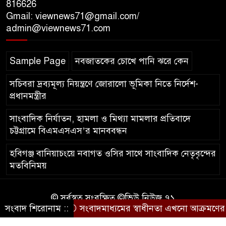
যুক্তরাজ্যে বাংলাদেশিদের মধ্যে ৯৫
816626
Gmail: viewnews71@gmail.com/
শতাংশই সিলেটি
admin@viewnews71.com
সিলেট আরও দুইজনের মৃত্যু,
Sample Page
নবজাতকের চোখে পানি ঝরে কেন
হাসপাতালে ৩৫১ জন
সচিবরা দ্রব্যমূল্য নিয়ন্ত্রণে জোরালো ভূমিকা নিতে নির্দেশ-
প্রধানমন্ত্রীর
সাংবাদিক নির্যাতন, হামলা ও মিথ্যা মামলার প্রতিবাদে
চট্টগ্রামে বিএমএসএস’র মানববন্ধন
হবিগঞ্জ বানিয়াচংয়ে নবাগত ওসির সাথে সাংবাদিক নেতৃবৃন্দের
মতবিনিময়
© সর্বস্বত্ব সংরক্ষিত ©ভিউ নিউজ ৭১
সংবাদ শিরোনাম ::
সংবাদমাধ্যমের স্বাধীনতা এখনো আক্রমণের মু
কারিগরি সহযোগিতায়ঃ
আইটিপল্লী