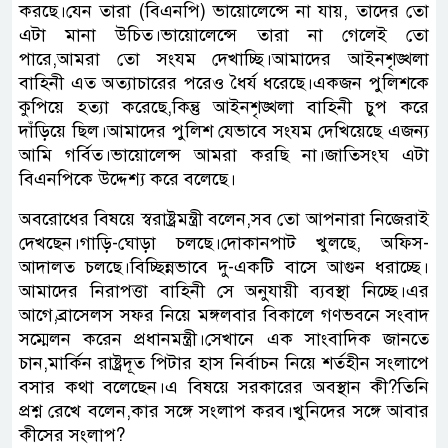
করছে।যেন তারা (বিএনপি) ভায়োলেন্সে না যায়, তাদের তো
এটা মানা উচিত।ভায়োলেন্সে তারা না গেলেই তো
পারে,আমরা তো সংযম দেখাচ্ছি।আমাদের আইনশৃঙ্খলা
বাহিনী এত অত্যাচারের পরেও ধৈর্য ধরেছে।একজন পুলিশকে
কুপিয়ে হত্যা করেছে,কিন্তু আইনশৃঙ্খলা বাহিনী চুপ করে
দাঁড়িয়ে ছিল।আমাদের পুলিশ যেভাবে সংযম দেখিয়েছে এজন্য
আমি গর্বিত।ভায়োলেন্স আমরা করছি না।জাতিসংঘ এটা
বিএনপিকে উদ্দেশ্য করে বলেছে।
অবরোধের বিষয়ে স্বরাষ্ট্রমন্ত্রী বলেন,সব তো আপনারা নিজেরাই
দেখছেন।গাড়ি-ঘোড়া চলছে।দোকানপাট খুলছে, অফিস-
আদালত চলছে।বিচ্ছিন্নভাবে দু-একটি বাসে আগুন ধরাচ্ছে।
আমাদের নিরাপত্তা বাহিনী সে অনুযায়ী ব্যবস্থা নিচ্ছে।এর
আগে,ব্রাসেলস সফর নিয়ে মঙ্গলবার বিকালে গণভবনে সংবাদ
সম্মেলন করেন প্রধানমন্ত্রী।সেখানে এক সাংবাদিক জানতে
চান,মার্কিন রাষ্ট্রদূত পিটার হাস নির্বাচন নিয়ে শর্তহীন সংলাপে
বসার কথা বলেছেন।এ বিষয়ে সরকারের অবস্থান কী?তিনি
প্রশ্ন রেখে বলেন,কার সঙ্গে সংলাপ করব।খুনিদের সঙ্গে আবার
কীসের সংলাপ?