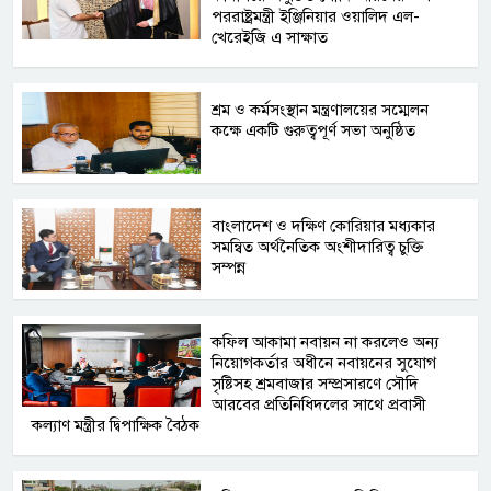
পররাষ্ট্রমন্ত্রী ইঞ্জিনিয়ার ওয়ালিদ এল-
খেরেইজি এ সাক্ষাত
শ্রম ও কর্মসংস্থান মন্ত্রণালয়ের সম্মেলন
কক্ষে একটি গুরুত্বপূর্ণ সভা অনুষ্ঠিত
বাংলাদেশ ও দক্ষিণ কোরিয়ার মধ্যকার
সমন্বিত অর্থনৈতিক অংশীদারিত্ব চুক্তি
সম্পন্ন
কফিল আকামা নবায়ন না করলেও অন্য
নিয়োগকর্তার অধীনে নবায়নের সুযোগ
সৃষ্টিসহ শ্রমবাজার সম্প্রসারণে সৌদি
আরবের প্রতিনিধিদলের সাথে প্রবাসী
কল্যাণ মন্ত্রীর দ্বিপাক্ষিক বৈঠক