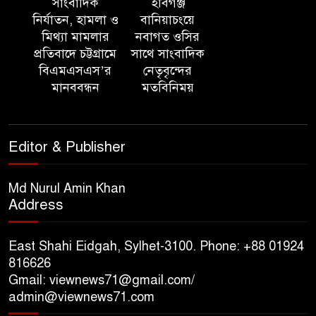
সাংবাদিক
হবিগঞ্জ
নির্যাতন, হামলা ও
বানিয়াচংয়ে
মিথ্যা মামলার
নবাগত ওসির
‘সমন্বিত উদ্যোগেই গড়ে উঠবে
প্রতিবাদে চট্টগ্রামে
সাথে সাংবাদিক
আধুনিক সিলেট’ – বাণিজ্যমন্ত্রী
বিএমএসএস’র
নেতৃবৃন্দের
মানববন্ধন
মতবিনিময়
ত্রিতরঙ্গের বাদল সাঁঝের বর্ণাঢ্য
আয়োজন ‘শ্রাবনের মেঘগুলো’
Editor & Publisher
সিলেট রেঞ্জের ডিআইজি জুলাই
স্মৃতিস্তম্ভে পুষ্পস্তবক অর্পণের মাধ্যমে
Md Nurul Amin Khan
Address
জুলাই গণঅভ্যুত্থানের শহীদদের প্রতি
গভীর শ্রদ্ধা নিবেদন
East Shahi Eidgah, Sylhet-3100. Phone: +88 01924
যুক্তরাজ্যে বাংলাদেশিদের মধ্যে ৯৫
816626
Gmail: viewnews71@gmail.com/
শতাংশই সিলেটি
admin@viewnews71.com