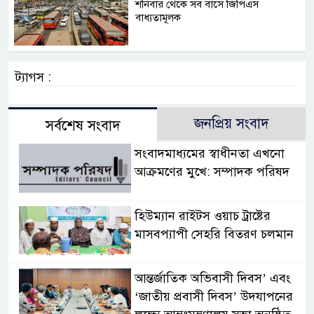
শনিবার থেকে সব বাসে জিপিএস
বাধ্যতামূলক
ট্যাগস :
জনপ্রিয় সংবাদ
সর্বশেষ সংবাদ
সংবাদমাধ্যমের স্বাধীনতা এখনো
আক্রমণের মুখে: সম্পাদক পরিষদ
হিউম্যান রাইটস ওয়াচ ট্রাষ্টের
মাসবপ্যাপী সেহরি বিতরণ চলমান
আন্তর্জাতিক অভিবাসী দিবস’ এবং
‘জাতীয় প্রবাসী দিবস’ উদযাপনের