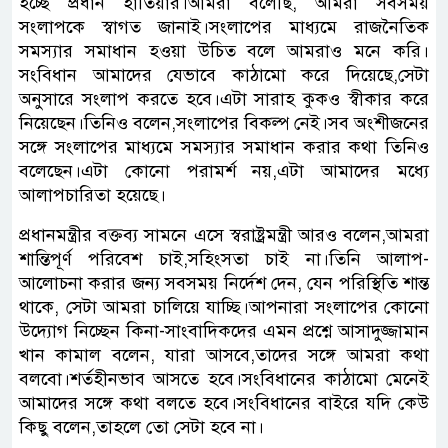
হচ্ছে প্রধান হাতিয়ার।আমরা বলেছি, আমরা সবসময়
সংলাপকে স্বাগত জানাই।সংলাপের মাধ্যমে রাজনৈতিক
সমস্যার সমাধান হওয়া উচিত বলে আমরাও মনে করি।
সংবিধান আমাদের যেভাবে কাঠামো করে দিয়েছে,সেটা
অনুসারে সংলাপ করতে হবে।এটা সারাহ কুকও স্বীকার করে
নিয়েছেন।তিনিও বলেন,সংলাপের বিকল্প নেই।সব অংশীজনের
সঙ্গে সংলাপের মাধ্যমে সমস্যার সমাধান করার কথা তিনিও
বলেছেন।এটা কোনো পরামর্শ নয়,এটা আমাদের মধ্যে
আলাপচারিতা হয়েছে।
প্রধানমন্ত্রীর বক্তব্য সামনে এসে স্বরাষ্ট্রমন্ত্রী আরও বলেন,আমরা
শান্তিপূর্ণ পরিবেশ চাই,সহিংসতা চাই না।তিনি আলাপ-
আলোচনা করার জন্য সবসময় নির্দেশ দেন, যেন পরিস্থিতি শান্ত
থাকে, সেটা আমরা চালিয়ে যাচ্ছি।আপনারা সংলাপের কোনো
উদ্যোগ নিচ্ছেন কিনা-সাংবাদিকদের এমন প্রশ্নে আসাদুজ্জামান
খান কামাল বলেন, যারা আসবে,তাদের সঙ্গে আমরা কথা
বলবো।শর্তহীনভাব আসতে হবে।সংবিধানের কাঠামো মেনেই
আমাদের সঙ্গে কথা বলতে হবে।সংবিধানের বাইরে যদি কেউ
কিছু বলেন,তাহলে তো সেটা হবে না।