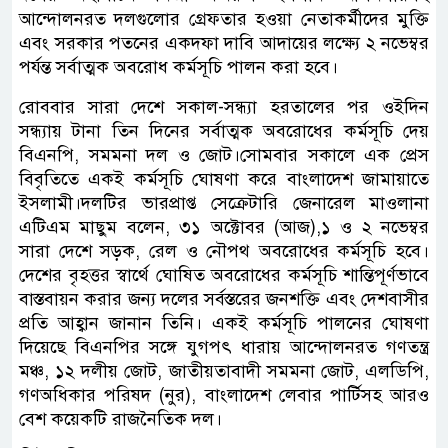
আন্দোলনরত দলগুলোর গ্রেফতার হওয়া নেতাকর্মীদের মুক্তি
এবং সরকার পতনের একদফা দাবি আদায়ের লক্ষ্যে ২ নভেম্বর
পর্যন্ত সর্বাত্মক অবরোধ কর্মসূচি পালন করা হবে।
রোববার সারা দেশে সকাল-সন্ধ্যা হরতালের পর ওইদিন
সন্ধ্যায় টানা তিন দিনের সর্বাত্মক অবরোধের কর্মসূচি দেয়
বিএনপি, সমমনা দল ও জোট।সোমবার সকালে এক প্রেস
বিবৃতিতে একই কর্মসূচি ঘোষণা করে বাংলাদেশ জামায়াতে
ইসলামী।দলটির ভারপ্রাপ্ত সেক্রেটারি জেনারেল মাওলানা
এটিএম মাছুম বলেন, ৩১ অক্টোবর (আজ),১ ও ২ নভেম্বর
সারা দেশে সড়ক, রেল ও নৌপথ অবরোধের কর্মসূচি হবে।
দেশের বৃহত্তর স্বার্থে ঘোষিত অবরোধের কর্মসূচি শান্তিপূর্ণভাবে
বাস্তবায়ন করার জন্য দলের সর্বস্তরের জনশক্তি এবং দেশবাসীর
প্রতি আহ্বান জানান তিনি। একই কর্মসূচি পালনের ঘোষণা
দিয়েছে বিএনপির সঙ্গে যুগপৎ ধারায় আন্দোলনরত গণতন্ত্র
মঞ্চ, ১২ দলীয় জোট, জাতীয়তাবাদী সমমনা জোট, এলডিপি,
গণঅধিকার পরিষদ (নুর), বাংলাদেশ লেবার পার্টিসহ আরও
বেশ কয়েকটি রাজনৈতিক দল।