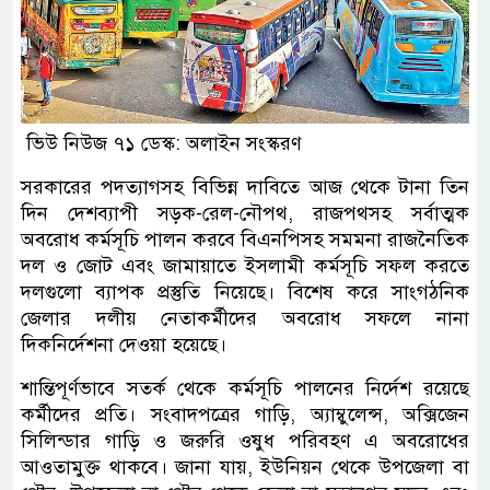
ভিউ নিউজ ৭১ ডেস্ক: অলাইন সংস্করণ
সরকারের পদত্যাগসহ বিভিন্ন দাবিতে আজ থেকে টানা তিন
দিন দেশব্যাপী সড়ক-রেল-নৌপথ, রাজপথসহ সর্বাত্মক
অবরোধ কর্মসূচি পালন করবে বিএনপিসহ সমমনা রাজনৈতিক
দল ও জোট এবং জামায়াতে ইসলামী কর্মসূচি সফল করতে
দলগুলো ব্যাপক প্রস্তুতি নিয়েছে। বিশেষ করে সাংগঠনিক
জেলার দলীয় নেতাকর্মীদের অবরোধ সফলে নানা
দিকনির্দেশনা দেওয়া হয়েছে।
শান্তিপূর্ণভাবে সতর্ক থেকে কর্মসূচি পালনের নির্দেশ রয়েছে
কর্মীদের প্রতি। সংবাদপত্রের গাড়ি, অ্যাম্বুলেন্স, অক্সিজেন
সিলিন্ডার গাড়ি ও জরুরি ওষুধ পরিবহণ এ অবরোধের
আওতামুক্ত থাকবে। জানা যায়, ইউনিয়ন থেকে উপজেলা বা