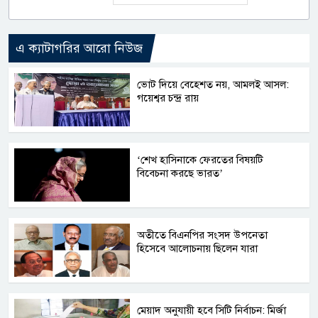
এ ক্যাটাগরির আরো নিউজ
ভোট দিয়ে বেহেশত নয়, আমলই আসল:
গয়েশ্বর চন্দ্র রায়
‘শেখ হাসিনাকে ফেরতের বিষয়টি
বিবেচনা করছে ভারত’
অতীতে বিএনপির সংসদ উপনেতা
হিসেবে আলোচনায় ছিলেন যারা
মেয়াদ অনুযায়ী হবে সিটি নির্বাচন: মির্জা