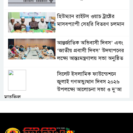
হিউম্যান রাইটস ওয়াচ ট্রাষ্টের
মাসবপ্যাপী সেহরি বিতরণ চলমান
আন্তর্জাতিক অভিবাসী দিবস’ এবং
‘জাতীয় প্রবাসী দিবস’ উদযাপনের
লক্ষ্যে আন্তঃমন্ত্রণালয় সভা অনুষ্ঠিত
সিলেট ইসলামিক ফাউন্ডেশনে
জুলাই গণঅভ্যুত্থান দিবস ২০২৬
উপলক্ষ্যে আলোচনা সভা ও দু’আ
মাহফিল
পরিবেশ রক্ষায় ব্যক্তিগত উদ্যোগ
সমাজের জন্য অনুকরণীয় মডেল-
বিভাগীয় কমিশনার