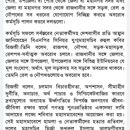
পৌর, উপজেলা বা পৌর থেকে জেলা বা মহানগর সদর এবং
জেলা বা মহানগর সদর থেকে রাজধানীর সঙ্গে সড়ক, রেল ও
নৌপথের সব ধরনের যোগাযোগ বিচ্ছিন্ন করতে অবরোধ
কর্মসূচি পালন করবে দলগুলো।
কর্মসূচি সফলে সর্বস্তরের নেতাকর্মীসহ দেশবাসীর প্রতি আহ্বান
জানিয়েছেন বিএনপির সিনিয়র যুগ্মমহাসচিব রুহুল কবির
রিজভী।তিনি বলেন, রাজপথ, নৌপথ, সড়ক-মহাসড়ক,
রেলপথ-সর্বাত্মক অবরোধ চলবে। রাজধানীর সঙ্গে জেলার,
জেলার সঙ্গে উপজেলা, উপজেলার সঙ্গে বিভিন্ন ইউনিয়নের যে
মূল সংযোগ; অর্থাৎ মূল সড়কসহ সব সড়কে অবরোধ থাকবে।
তেমনি রেল ও নৌপথগুলোয়ও অবরোধ হবে।
রিজভী বলেন, চলমান বিচারহীনতা, অপশাসন, সীমাহীন
দুর্নীতি, অনাচার, অর্থ পাচার ও সিন্ডিকেটবাজির কারণে
দ্রব্যমূল্যের অব্যাহত ঊর্ধ্বগতিতে বিপর্যস্ত জনগণের জীবন-
জীবিকা রক্ষার স্বার্থে গণতন্ত্র পুনঃপ্রতিষ্ঠার একাদফা দাবি
আদায়ের লক্ষ্যে শনিবার মহাসমাবেশের আয়োজন করা হয়।
সেই মহাসমাবেশে হামলা ও নেতাকর্মীদের হত্যার প্রতিবাদ,
দলের মহাসচিব মির্জা ফখরুল ইসলাম আলমগীরসহ