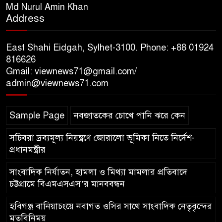
স্মৃতিস্তম্ভে পুষ্পস্তবক অর্পণের মাধ্যমে
Md Nurul Amin Khan
Address
জুলাই গণঅভ্যুত্থানের শহীদদের প্রতি
গভীর শ্রদ্ধা নিবেদন
East Shahi Eidgah, Sylhet-3100. Phone: +88 01924
যুক্তরাজ্যে বাংলাদেশিদের মধ্যে ৯৫
816626
Gmail: viewnews71@gmail.com/
শতাংশই সিলেটি
admin@viewnews71.com
সিলেট আরও দুইজনের মৃত্যু,
Sample Page
নবজাতকের চোখে পানি ঝরে কেন
হাসপাতালে ৩৫১ জন
সচিবরা দ্রব্যমূল্য নিয়ন্ত্রণে জোরালো ভূমিকা নিতে নির্দেশ-
প্রধানমন্ত্রীর
সাংবাদিক নির্যাতন, হামলা ও মিথ্যা মামলার প্রতিবাদে
চট্টগ্রামে বিএমএসএস’র মানববন্ধন
হবিগঞ্জ বানিয়াচংয়ে নবাগত ওসির সাথে সাংবাদিক নেতৃবৃন্দের
মতবিনিময়