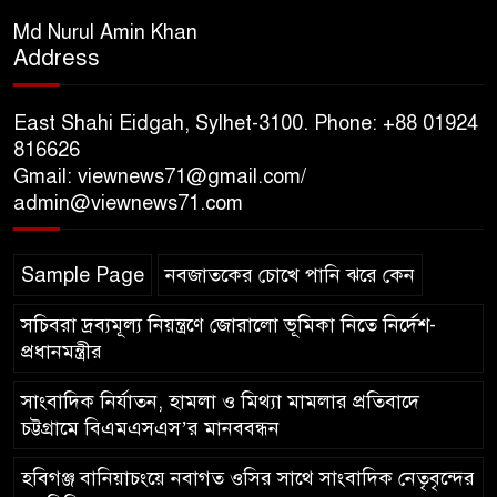
সিলেট রেঞ্জের ডিআইজি জুলাই
স্মৃতিস্তম্ভে পুষ্পস্তবক অর্পণের মাধ্যমে
Md Nurul Amin Khan
Address
জুলাই গণঅভ্যুত্থানের শহীদদের প্রতি
গভীর শ্রদ্ধা নিবেদন
East Shahi Eidgah, Sylhet-3100. Phone: +88 01924
যুক্তরাজ্যে বাংলাদেশিদের মধ্যে ৯৫
816626
Gmail: viewnews71@gmail.com/
শতাংশই সিলেটি
admin@viewnews71.com
সিলেট আরও দুইজনের মৃত্যু,
Sample Page
নবজাতকের চোখে পানি ঝরে কেন
হাসপাতালে ৩৫১ জন
সচিবরা দ্রব্যমূল্য নিয়ন্ত্রণে জোরালো ভূমিকা নিতে নির্দেশ-
প্রধানমন্ত্রীর
সাংবাদিক নির্যাতন, হামলা ও মিথ্যা মামলার প্রতিবাদে
চট্টগ্রামে বিএমএসএস’র মানববন্ধন
হবিগঞ্জ বানিয়াচংয়ে নবাগত ওসির সাথে সাংবাদিক নেতৃবৃন্দের