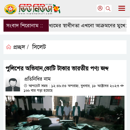
সংবাদ শিরোনাম ::
সংবাদমাধ্যমের স্বাধীনতা এখনো আক্রমণের মুখে: সম
প্রচ্ছদ /
সিলেট
পুলিশের অভিযান,কোটি টাকার ভারতীয় পণ্য জব্দ
প্রতিনিধির নাম
আপডেট সময় : ১২:৪৯:৫৪ অপরাহ্ন, বুধবার, ১৮ অক্টোবর ২০২৩
১৬৬ বার পড়া হয়েছে