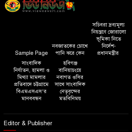
সিলেট মেট্রোপলিটন পুলিশ
কমিশনার জুলাই স্মৃতিস্তম্ভে পুষ্পস্তবক
সচিবরা দ্রব্যমূল্য
অর্পণ ও জুলাই গণঅভ্যুত্থানের
নিয়ন্ত্রণে জোরালো
শহীদদের প্রতি গভীর শ্রদ্ধা নিবেদন করেন
ভূমিকা নিতে
নবজাতকের চোখে
নির্দেশ-
Sample Page
পানি ঝরে কেন
প্রধানমন্ত্রীর
১০ লাখ টাকার চেক ডিজঅনার
মামলায় এক বছরের সাজা
সাংবাদিক
হবিগঞ্জ
নির্যাতন, হামলা ও
বানিয়াচংয়ে
মিথ্যা মামলার
নবাগত ওসির
‘সমন্বিত উদ্যোগেই গড়ে উঠবে
প্রতিবাদে চট্টগ্রামে
সাথে সাংবাদিক
আধুনিক সিলেট’ – বাণিজ্যমন্ত্রী
বিএমএসএস’র
নেতৃবৃন্দের
মানববন্ধন
মতবিনিময়
ত্রিতরঙ্গের বাদল সাঁঝের বর্ণাঢ্য
আয়োজন ‘শ্রাবনের মেঘগুলো’
Editor & Publisher