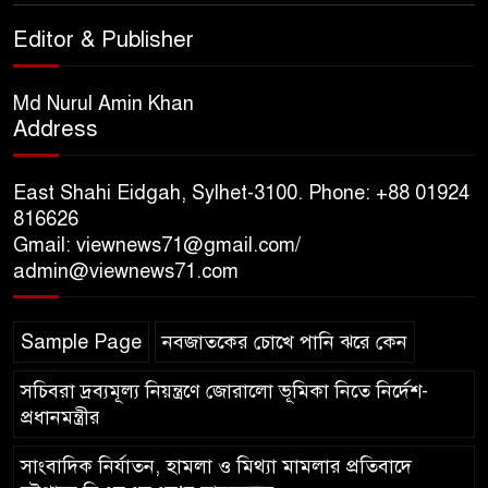
আয়োজন ‘শ্রাবনের মেঘগুলো’
Editor & Publisher
সিলেট রেঞ্জের ডিআইজি জুলাই
স্মৃতিস্তম্ভে পুষ্পস্তবক অর্পণের মাধ্যমে
Md Nurul Amin Khan
Address
জুলাই গণঅভ্যুত্থানের শহীদদের প্রতি
গভীর শ্রদ্ধা নিবেদন
East Shahi Eidgah, Sylhet-3100. Phone: +88 01924
যুক্তরাজ্যে বাংলাদেশিদের মধ্যে ৯৫
816626
Gmail: viewnews71@gmail.com/
শতাংশই সিলেটি
admin@viewnews71.com
সিলেট আরও দুইজনের মৃত্যু,
Sample Page
নবজাতকের চোখে পানি ঝরে কেন
হাসপাতালে ৩৫১ জন
সচিবরা দ্রব্যমূল্য নিয়ন্ত্রণে জোরালো ভূমিকা নিতে নির্দেশ-
প্রধানমন্ত্রীর
সাংবাদিক নির্যাতন, হামলা ও মিথ্যা মামলার প্রতিবাদে