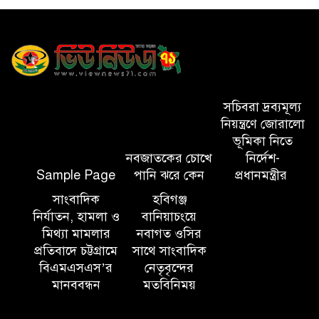
পরিবেশ রক্ষায় ব্যক্তিগত উদ্যোগ
সমাজের জন্য অনুকরণীয় মডেল-
বিভাগীয় কমিশনার
সিলেট মেট্রোপলিটন পুলিশ
কমিশনার জুলাই স্মৃতিস্তম্ভে পুষ্পস্তবক
সচিবরা দ্রব্যমূল্য
অর্পণ ও জুলাই গণঅভ্যুত্থানের
নিয়ন্ত্রণে জোরালো
শহীদদের প্রতি গভীর শ্রদ্ধা নিবেদন করেন
ভূমিকা নিতে
নবজাতকের চোখে
নির্দেশ-
Sample Page
পানি ঝরে কেন
প্রধানমন্ত্রীর
১০ লাখ টাকার চেক ডিজঅনার
মামলায় এক বছরের সাজা
সাংবাদিক
হবিগঞ্জ
নির্যাতন, হামলা ও
বানিয়াচংয়ে
মিথ্যা মামলার
নবাগত ওসির
‘সমন্বিত উদ্যোগেই গড়ে উঠবে
প্রতিবাদে চট্টগ্রামে
সাথে সাংবাদিক
আধুনিক সিলেট’ – বাণিজ্যমন্ত্রী
বিএমএসএস’র
নেতৃবৃন্দের
মানববন্ধন
মতবিনিময়
ত্রিতরঙ্গের বাদল সাঁঝের বর্ণাঢ্য