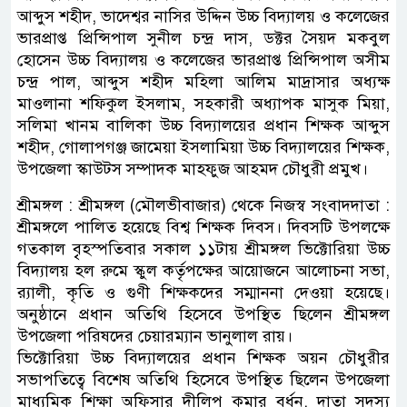
আব্দুস শহীদ, ভাদেশ্বর নাসির উদ্দিন উচ্চ বিদ্যালয় ও কলেজের
ভারপ্রাপ্ত প্রিন্সিপাল সুনীল চন্দ্র দাস, ডক্টর সৈয়দ মকবুল
হোসেন উচ্চ বিদ্যালয় ও কলেজের ভারপ্রাপ্ত প্রিন্সিপাল অসীম
চন্দ্র পাল, আব্দুস শহীদ মহিলা আলিম মাদ্রাসার অধ্যক্ষ
মাওলানা শফিকুল ইসলাম, সহকারী অধ্যাপক মাসুক মিয়া,
সলিমা খানম বালিকা উচ্চ বিদ্যালয়ের প্রধান শিক্ষক আব্দুস
শহীদ, গোলাপগঞ্জ জামেয়া ইসলামিয়া উচ্চ বিদ্যালয়ের শিক্ষক,
উপজেলা স্কাউটস সম্পাদক মাহফুজ আহমদ চৌধুরী প্রমুখ।
শ্রীমঙ্গল : শ্রীমঙ্গল (মৌলভীবাজার) থেকে নিজস্ব সংবাদদাতা :
শ্রীমঙ্গলে পালিত হয়েছে বিশ্ব শিক্ষক দিবস। দিবসটি উপলক্ষে
গতকাল বৃৃহস্পতিবার সকাল ১১টায় শ্রীমঙ্গল ভিক্টোরিয়া উচ্চ
বিদ্যালয় হল রুমে স্কুল কর্তৃপক্ষের আয়োজনে আলোচনা সভা,
র‌্যালী, কৃতি ও গুণী শিক্ষকদের সম্মাননা দেওয়া হয়েছে।
অনুষ্ঠানে প্রধান অতিথি হিসেবে উপস্থিত ছিলেন শ্রীমঙ্গল
উপজেলা পরিষদের চেয়ারম্যান ভানুলাল রায়।
ভিক্টোরিয়া উচ্চ বিদ্যালয়ের প্রধান শিক্ষক অয়ন চৌধুরীর
সভাপতিত্বে বিশেষ অতিথি হিসেবে উপস্থিত ছিলেন উপজেলা
মাধ্যমিক শিক্ষা অফিসার দীলিপ কুমার বর্ধন, দাতা সদস্য