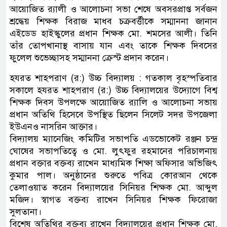
আয়োজিত র‌্যালী ও আলোচনা সভা শেষে অবসরপ্রাপ্ত সর্বজন
শ্রদ্ধেয় শিক্ষক বিরাজ মাধব চক্রবর্ত্তীকে সম্মাননা জানান
এইডেড হাইস্কুলের প্রধান শিক্ষক মো. শমসের আলী। তিনি
তাঁর তোপখানাস্থ বাসায় যান এবং তাকে শিক্ষক দিবসের
ফুলেল শুভেচ্ছাসহ সম্মাননা ক্রেস্ট প্রদান করেন।
হযরত শাহপরাণ (র:) উচ্চ বিদ্যালয় : গতকাল বৃহস্পতিবার
সকালে হযরত শাহপরাণ (র:) উচ্চ বিদ্যালয়ের উদ্যোগে বিশ্ব
শিক্ষক দিবস উপলক্ষে আয়োজিত র‌্যালি ও আলোচনা সভায়
প্রধান অতিথি হিসেবে উপস্থিত ছিলেন সিলেট সদর উপজেলা
ইউএনও নাসরিন আক্তার।
বিদ্যালয় ম্যানেজিং কমিটির সভাপতি এডভোকেট রঞ্জন চন্দ্র
ঘোষের সভাপতিত্বে ও মো. লুৎফুর রহমানের পরিচালনায়
প্রধান বক্তার বক্তব্য রাখেন মাধ্যমিক শিক্ষা অফিসার অভিজিৎ
কুমার পাল। অনুষ্ঠানের শুরুতে পবিত্র কোরআন থেকে
তেলাওয়াত করেন বিদ্যালয়ের সিনিয়র শিক্ষক মো. আব্দুল
মজিদ। স্বাগত বক্তব্য রাখেন সিনিয়র শিক্ষক ফিরোজা
সুলতানা।
বিশেষ অতিথির বক্তব্য রাখেন বিদ্যালয়ের প্রধান শিক্ষক মো.