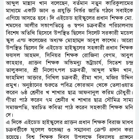
আব্দুল মান্নান খান বলেছেন, বর্তমান নতুন কারিকুলামের
মাধ্যমে একটি জ্ঞান ও প্রযুক্তি নির্ভর জাতি গঠনে সবাইকে
এগিয়ে আসতে হবে। দি এইডেড হাইস্কুলের প্রধান শিক্ষক মো.
শমসের আলীর সভাপতিত্বে ও স্বপন চক্রবর্তীর পরিচালনায়
বিশেষ অতিথি হিসেবে উপস্থিত ছিলেন সিলেট সরকারী মডেল
স্কুল এন্ড কলেজের অধ্যক্ষ মোহাম্মদ আবুল কাশেম। আরো
উপস্থিত ছিলেন দি এইডেড হাইস্কুলের সহকারী প্রধান শিক্ষক
ফয়সল আহমদ, সিনিয়র শিক্ষক রোজিনা বেগম, আবুল
কাহহার, প্রাক্তন শিক্ষক অভিমন্যু ভট্রাচার্য, সিতেশ চন্দ্র
তালুকদার, শ্রী নিলোৎপল চক্রবর্তী, আব্দুল মঈন খান,
ফাহমিদা আক্তার, নিখিল চক্রবর্তী, রীমা খান, মজির উদ্দিন
প্রমুখ। অনুষ্ঠানের শুরুতে পবিত্র কোরআন থেকে তেলাওয়াত
করেন ৬ষ্ঠ শ্রেনীর খ শাখার ছাত্র আফনানুল করিম চৌধুরী।
গীতা পাঠ করেন ৭ম শ্রেনীর খ শাখার ছাত্র সৌমিত্র সাম্য
সমাজপতি, স্বরচিত কবিতা পাঠ করেন সহকারী শিক্ষক মনি
দে।
এ দিকে এইডেড হাইস্কুলের প্রাক্তন প্রধান শিক্ষক বিরাজ মাধব
চক্রবর্ত্তীকে ফুলেল শুভেচ্ছা ও সম্মাননা ক্রেস্ট প্রদান করা
হয়েছে। বিশ্ব শিক্ষক দিবস উপলক্ষে বিদ্যালয় প্রাঙ্গনে