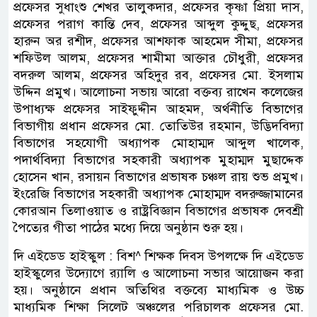
প্রফেসর সুধাংশু শেখর তালুকদার, প্রফেসর কৃষ্ণা প্রিয়া দাস,
প্রফেসর পরাগ কান্তি দেব, প্রফেসর আব্দুল কুদ্দুছ, প্রফেসর
হারুন অর রশীদ, প্রফেসর আশফাক আহমেদ সীমা, প্রফেসর
শফিউল আলম, প্রফেসর শামীমা আক্তার চৌধুরী, প্রফেসর
বদরুল আলম, প্রফেসর অহিদুর রব, প্রফেসর মো. ইসলাম
উদ্দিন প্রমুখ। আলোচনা সভায় আরো বক্তব্য রাখেন কলেজের
উপাধ্যক্ষ প্রফেসর সাইফুদ্দীন আহমদ, অর্থনীতি বিভাগের
বিভাগীয় প্রধান প্রফেসর মো. তোতিউর রহমান, উদ্ভিদবিদ্যা
বিভাগের সহযোগী অধ্যাপক মোহাম্মদ আব্দুল খালেক,
পদার্থবিদ্যা বিভাগের সহকারী অধ্যাপক মুহাম্মদ মুছাদ্দেক
হোসেন খান, রসায়ন বিভাগের প্রভাষক চঞ্চল রায় শুভ প্রমুখ।
ইংরেজি বিভাগের সহকারী অধ্যাপক মোহাম্মদ বদরুজ্জামানের
কোরআন তিলাওয়াত ও রাষ্ট্রবিজ্ঞান বিভাগের প্রভাষক দেবশ্রী
পৈত্যের গীতা পাঠের মধ্যে দিয়ে অনুষ্ঠান শুরু হয়।
দি এইডেড হাইস্কুল : বিশ^ শিক্ষক দিবস উপলক্ষে দি এইডেড
হাইস্কুলের উদ্যোগে র‌্যালি ও আলোচনা সভার আয়োজন করা
হয়। অনুষ্ঠানে প্রধান অতিথির বক্তব্যে মাধ্যমিক ও উচ্চ
মাধ্যমিক শিক্ষা সিলেট অঞ্চলের পরিচালক প্রফেসর মো.