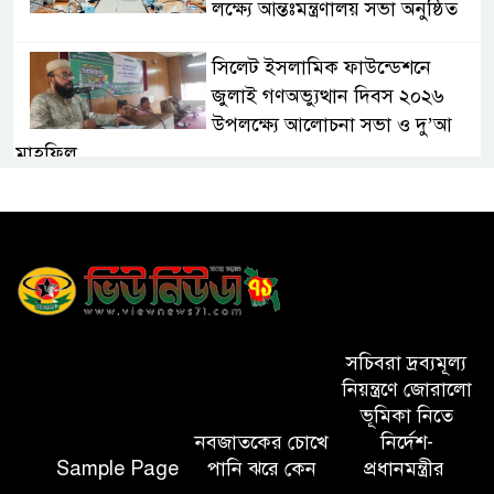
লক্ষ্যে আন্তঃমন্ত্রণালয় সভা অনুষ্ঠিত
সিলেট ইসলামিক ফাউন্ডেশনে
জুলাই গণঅভ্যুত্থান দিবস ২০২৬
উপলক্ষ্যে আলোচনা সভা ও দু’আ
মাহফিল
পরিবেশ রক্ষায় ব্যক্তিগত উদ্যোগ
সমাজের জন্য অনুকরণীয় মডেল-
বিভাগীয় কমিশনার
সিলেট মেট্রোপলিটন পুলিশ
কমিশনার জুলাই স্মৃতিস্তম্ভে পুষ্পস্তবক
সচিবরা দ্রব্যমূল্য
অর্পণ ও জুলাই গণঅভ্যুত্থানের
নিয়ন্ত্রণে জোরালো
শহীদদের প্রতি গভীর শ্রদ্ধা নিবেদন করেন
ভূমিকা নিতে
নবজাতকের চোখে
নির্দেশ-
Sample Page
পানি ঝরে কেন
প্রধানমন্ত্রীর
১০ লাখ টাকার চেক ডিজঅনার