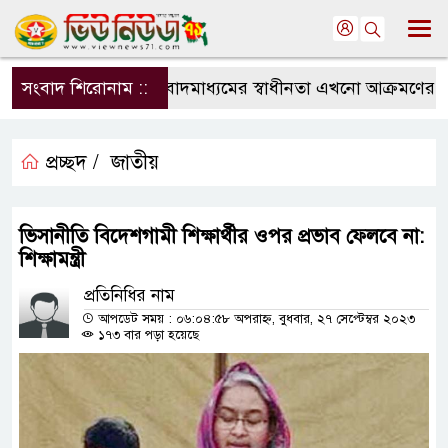
সংবাদ শিরোনাম ::
সংবাদমাধ্যমের স্বাধীনতা এখনো আক্রমণের মুখে
প্রচ্ছদ /
জাতীয়
ভিসানীতি বিদেশগামী শিক্ষার্থীর ওপর প্রভাব ফেলবে না:
শিক্ষামন্ত্রী
প্রতিনিধির নাম
আপডেট সময় : ০৬:০৪:৫৮ অপরাহ্ন, বুধবার, ২৭ সেপ্টেম্বর ২০২৩
১৭৩ বার পড়া হয়েছে