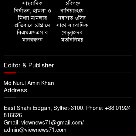
মামলায় এক বছরের সাজা
সাংবাদিক
হবিগঞ্জ
নির্যাতন, হামলা ও
বানিয়াচংয়ে
মিথ্যা মামলার
নবাগত ওসির
‘সমন্বিত উদ্যোগেই গড়ে উঠবে
প্রতিবাদে চট্টগ্রামে
সাথে সাংবাদিক
আধুনিক সিলেট’ – বাণিজ্যমন্ত্রী
বিএমএসএস’র
নেতৃবৃন্দের
মানববন্ধন
মতবিনিময়
ত্রিতরঙ্গের বাদল সাঁঝের বর্ণাঢ্য
আয়োজন ‘শ্রাবনের মেঘগুলো’
Editor & Publisher
সিলেট রেঞ্জের ডিআইজি জুলাই
স্মৃতিস্তম্ভে পুষ্পস্তবক অর্পণের মাধ্যমে
Md Nurul Amin Khan
Address
জুলাই গণঅভ্যুত্থানের শহীদদের প্রতি
গভীর শ্রদ্ধা নিবেদন
East Shahi Eidgah, Sylhet-3100. Phone: +88 01924
যুক্তরাজ্যে বাংলাদেশিদের মধ্যে ৯৫
816626
Gmail: viewnews71@gmail.com/
শতাংশই সিলেটি
admin@viewnews71.com