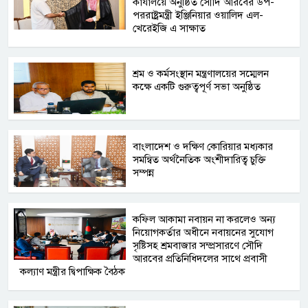
কার্যালয়ে অনুষ্ঠিত সৌদি আরবের উপ-
পররাষ্ট্রমন্ত্রী ইঞ্জিনিয়ার ওয়ালিদ এল-
খেরেইজি এ সাক্ষাত
শ্রম ও কর্মসংস্থান মন্ত্রণালয়ের সম্মেলন
কক্ষে একটি গুরুত্বপূর্ণ সভা অনুষ্ঠিত
বাংলাদেশ ও দক্ষিণ কোরিয়ার মধ্যকার
সমন্বিত অর্থনৈতিক অংশীদারিত্ব চুক্তি
সম্পন্ন
কফিল আকামা নবায়ন না করলেও অন্য
নিয়োগকর্তার অধীনে নবায়নের সুযোগ
সৃষ্টিসহ শ্রমবাজার সম্প্রসারণে সৌদি
আরবের প্রতিনিধিদলের সাথে প্রবাসী
কল্যাণ মন্ত্রীর দ্বিপাক্ষিক বৈঠক