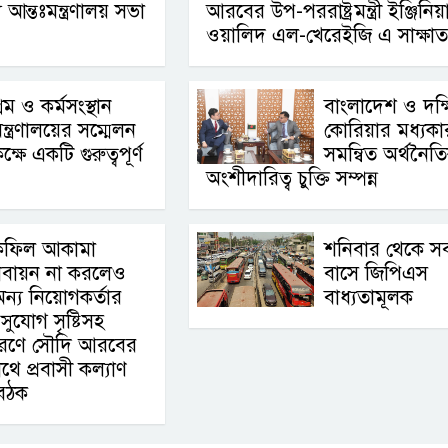
আন্তঃমন্ত্রণালয় সভা
আরবের উপ-পররাষ্ট্রমন্ত্রী ইঞ্জিনিয়
ওয়ালিদ এল-খেরেইজি এ সাক্ষাত
্রম ও কর্মসংস্থান
বাংলাদেশ ও দক্
ন্ত্রণালয়ের সম্মেলন
কোরিয়ার মধ্যকা
ক্ষে একটি গুরুত্বপূর্ণ
সমন্বিত অর্থনৈত
অংশীদারিত্ব চুক্তি সম্পন্ন
কফিল আকামা
শনিবার থেকে স
বায়ন না করলেও
বাসে জিপিএস
ন্য নিয়োগকর্তার
বাধ্যতামূলক
সুযোগ সৃষ্টিসহ
রসারণে সৌদি আরবের
থে প্রবাসী কল্যাণ
 বৈঠক