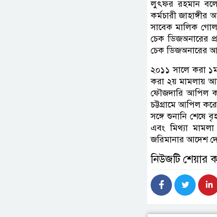
লুৎফর রহমান বলেন,
কর্মচারী জাহাঙ্গী
সাবেক মালিক গোলা
চেক ডিজঅনারের প
চেক ডিজঅনারের আ
২০১১ সালে করা ১
করা ২য় মামলায় আ
ফৌজদারি আপিল করে
চট্টগ্রামে আপিল 
সঙ্গে শুনানি শেষে
এবং মিথ্যা মামল
জরিমানার আদেশ দ
নিউজটি শেয়ার 