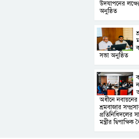
উদযাপনের লক্ষ্যে 
অনুষ্ঠিত
শ
ম
ক
সভা অনুষ্ঠিত
ন
অ
অধীনে নবায়নের 
শ্রমবাজার সম্প্
প্রতিনিধিদলের সা
মন্ত্রীর দ্বিপাক্ষিক