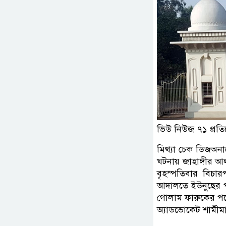
ভিউ নিউজ ৭১ প্রতি
মিথ্যা চেক ডিজঅনা
ঘটনায় জাহাঙ্গীর 
বৃহস্পতিবার বিচ
আদালতে ইউনুছের প
গোলাম ফারুকের পক
অ্যাডভোকেট শামীমা