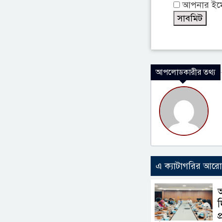
আপনার ইমেই
আপলোডকারীর তথ্য
এ ক্যাটাগরির আর
আ
দ
প