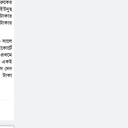
ারুকের
ব্যক্তিগত উদ্যোগ
 ইউনুছ
সমাজের জন্য
 টাকার
অনুকরণীয় মডেল-বিভাগীয় কমিশনার
টাকার
সিলেট মেট্রোপলিটন
 সালে
পুলিশ কমিশনার
কোর্টে
জুলাই স্মৃতিস্তম্ভে
্রথমে
পুষ্পস্তবক অর্পণ ও জুলাই
লা একই
গণঅভ্যুত্থানের শহীদদের প্রতি গভীর
াস দেন
 টাকা
শ্রদ্ধা নিবেদন করেন
১০ লাখ টাকার চেক
ডিজঅনার মামলায়
এক বছরের সাজা
‘সমন্বিত উদ্যোগেই