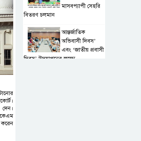
মাসবপ্যাপী সেহরি
বিতরণ চলমান
আন্তর্জাতিক
অভিবাসী দিবস’
এবং ‘জাতীয় প্রবাসী
দিবস’ উদযাপনের লক্ষ্যে
আন্তঃমন্ত্রণালয় সভা অনুষ্ঠিত
সিলেট ইসলামিক
াটানোর
ফাউন্ডেশনে জুলাই
কোর্ট।
গণঅভ্যুত্থান দিবস
 দেন।
২০২৬ উপলক্ষ্যে আলোচনা সভা ও
 একেএম
দু’আ মাহফিল
া করেন
পরিবেশ রক্ষায়