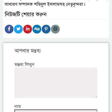
সাধারণ সম্পাদক শহিদুল ইসলামসহ নেতৃবৃন্দরা ৷
নিউজটি শেয়ার করুন
আপনার মন্তব্য
মন্তব্য লিখুন
নাম