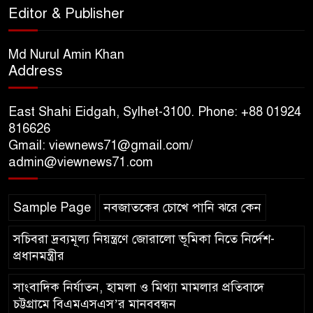
Editor & Publisher
ঝুঁকিতে বসতবাড়ি
সিলেটে মাজারে গান গাইতে এসে
Md Nurul Amin Khan
বাউলশিল্পী পেহলি ভৈরবী সড়ক
Address
দুর্ঘটনায় নিহত
East Shahi Eidgah, Sylhet-3100. Phone: +88 01924
সিলেটের ওসমানীনগর এলাকায়
816626
ঢাকা-সিলেট মহাসড়কে দুটি
Gmail: viewnews71@gmail.com/
যাত্রীবাহী বাসের মুখোমুখি সংঘর্ষে
admin@viewnews71.com
নিহত ৯, পরিবারকে আর্থিক সহযোগিতা
Sample Page
নবজাতকের চোখে পানি ঝরে কেন
সচিবরা দ্রব্যমূল্য নিয়ন্ত্রণে জোরালো ভূমিকা নিতে নির্দেশ-
প্রধানমন্ত্রীর
সাংবাদিক নির্যাতন, হামলা ও মিথ্যা মামলার প্রতিবাদে
চট্টগ্রামে বিএমএসএস’র মানববন্ধন