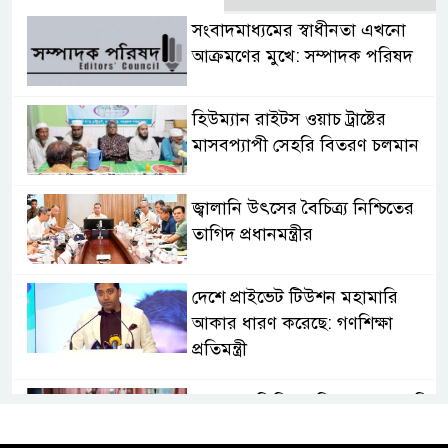
সংবাদমাধ্যমের স্বাধীনতা এখনো
আক্রমণের মুখে: সম্পাদক পরিষদ
হিউম্যান রাইটস ওয়াচ ট্রাষ্টের
মাসবপ্যাপী সেহরি বিতরণ চলমান
জ্বালানি উৎসের বৈচিত্র্য নিশ্চিতের
তাগিদ প্রধানমন্ত্রীর
দেশে প্রাইভেট টিউশন মহামারি
আকার ধারণ করেছে: গণশিক্ষা
প্রতিমন্ত্রী
মাধবপুর ডিবির অভিযানে ৬০ কেজি
গাঁজা উদ্ধার