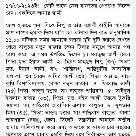
১৭/০৬/২০২৩ইং। র্কোট তাকে জেল হাজতের প্রেরণের নির্দেশ
দেন। একদিকে আমার স্বামী
জেল হাজতে অন্য দিকে নিপু ও তার সন্ত্রাসী বাহীনি আমাকে
প্রাণ নাশের হুমকি দিয়ে যা”েছ। ঘটনার দিন রাত আনুমানিক
১১,০০ ঘটিকার সময় আমাকে রাস্তায় ছুটা ছুটি করতে দেখতে
পেয়ে বালুচর নতুন বাজার চন্দন টিলার সম্মুখে আমার পথ
রোধ করে। এ সময় উপস্তিত ছিলেন ১। মরতুজ আলী (৪৮)
পিতা মৃত: ইয়াদ আলী। ২। হিরণ মাহমুদ নিপু (৩৭) পিতা:
মৃত: ইয়াদ আলী, সাং- শান্তিবাগ, শান্তিকুটির আবাসিক
এলাকা। ৩। সৈয়দ আমির আলী (৩৫) পিতা: অজ্ঞাত, সাং-
কৃষি বিশ^বিদ্যালয়, রোড: নতুন বাজার। ৪। ফিরোজ আলী
(২৫) পিতা: আব্দুছ ছত্তার, সাং বালুচর শান্তিবাগ। ৫। সাইদুল
ইসলাম বাহার (২৩), পিতা: মৃত: সইদ আলী উরফে টুকরি
ওয়ালা, সাং শান্তিবাগ আবাসিক এলাকা বালুচর, ৬। সুলতান
মিয়া (৩৫), পিতা: আব্দুছ ছত্তার, সাং শান্তিবাগ বালুচর, থানা:
শাহপরান (রহঃ), জেলা: সিলেট। সন্ত্রাসীরা আমাকে অশ্লীল
ভাষায় গালিগালাজ করে এবং আমাকে ও আমার চার বছরের
সন্তানকে প্রাণে মারার হুমকি দিয়ে বলে নির্বাচনের আগ মূহুর্তে