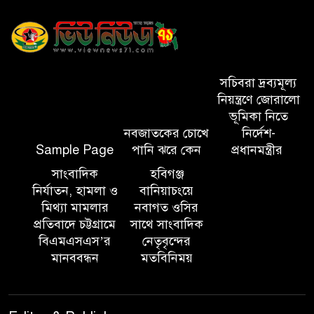
মাধবপুর ডিবির অভিযানে ৬০ কেজি
গাঁজা উদ্ধার
সিলেটে হামের উপসর্গে মৃত্যু ৩
সচিবরা দ্রব্যমূল্য
নিয়ন্ত্রণে জোরালো
ভূমিকা নিতে
নবজাতকের চোখে
নির্দেশ-
সালমান শাহ হত্যা মামলায় ডন
Sample Page
পানি ঝরে কেন
প্রধানমন্ত্রীর
গ্রেপ্তার
সাংবাদিক
হবিগঞ্জ
নির্যাতন, হামলা ও
বানিয়াচংয়ে
হবিগঞ্জ মহাসড়কে ত্রিমুখী সংঘর্ষে
মিথ্যা মামলার
নবাগত ওসির
প্রতিবাদে চট্টগ্রামে
সাথে সাংবাদিক
নিহত ২
বিএমএসএস’র
নেতৃবৃন্দের
মানববন্ধন
মতবিনিময়
সিলেটে কাজ করতে সিটি
কর্পোরেশনের এক কর্মচারী
বিদ্যুৎস্পৃষ্টে মৃত্যু, আহত ২