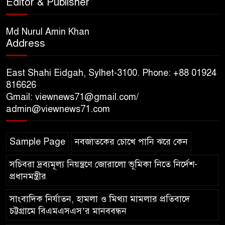
Editor & Publisher
সিলেটে জৈন্তাপুরে পাহাড় ও টিলা
Md Nurul Amin Khan
কর্তনে- পরিবেশের ক্ষতির অভিযোগ,
Address
ঝুঁকিতে বসতবাড়ি
East Shahi Eidgah, Sylhet-3100. Phone: +88 01924
সিলেটে মাজারে গান গাইতে এসে
816626
বাউলশিল্পী পেহলি ভৈরবী সড়ক
Gmail: viewnews71@gmail.com/
দুর্ঘটনায় নিহত
admin@viewnews71.com
Sample Page
নবজাতকের চোখে পানি ঝরে কেন
সচিবরা দ্রব্যমূল্য নিয়ন্ত্রণে জোরালো ভূমিকা নিতে নির্দেশ-
প্রধানমন্ত্রীর
সাংবাদিক নির্যাতন, হামলা ও মিথ্যা মামলার প্রতিবাদে
চট্টগ্রামে বিএমএসএস’র মানববন্ধন