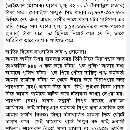
(আইফোন প্রোমেক্স) যাহার মূল্য ৪২,০০০/- (বিয়াল্লিশ হাজার)
টাকা মাত্র। মোবাইলে সংযুক্ত সিম নাম্বার ০১৭৬৭-৩৯৭৭৮৮
ছিনিয়ে নেয় এবং আমার স্বামীর সাথে থাকা মটর সাইকেল এর
চাবি কেড়ে নেয় যাহার মূল্য ১,১৫,০০০/-(এক লক্ষ পনেরো
হাজার) টাকা মাত্র। তা ছিনিয়ে নিয়েই কান্ত হয় নি, তাকে
শারিরিক ভাবে ব্যাপক লাঞ্চিত করে।
জাতির বিবেক সাংবাদিক ভাই ও বোনেরাঃ
আমার স্বামীর উপর হামলার সময় তিনি নিজে নিরাপত্তার জন্য
তাৎক্ষনিক ৯৯৯ এ কল করে ঘটনা ¯’লে পুলিশ আসার কথা
জানালে পুলিশ ঘটনা ¯’লে গিয়ে পৌছে দায়িত্ব প্রাপ্ত কর্মকর্তা
আমার স্বামীকে ঘটনা¯’ল থেকে উদ্ধার করে নিরাপত্তার জন্য
শাহপরান (রহঃ) থানায় নিয়ে যান। কিš‘ দুঃখের বিষয় থানায়
নিয়ে আমার স্বামীকে আটক করে চাঁদাবাজ আখ্যা দেওয়া হয়।
শাহপরা (রহঃ) থানায় সন্ত্রাসী নিপুর রয়েছে এক”ছত্র
আধিপত্য। তাই দায়িত্ব প্রাপ্ত কর্মকর্তা নিপুর দ্বারা প্রভাবিত হয়ে
আমার স্বামীর বিরুদ্ধে মিথ্যা চাঁদাবাজির মামলা দিয়ে র্কোটে
চালান করে। সেই মামলার বাদি নিপুর বড় ভাই প্রবাসী
শফিক। শাহপরান (রহঃ) থানা মামলা নং ১১/১৩৬ তারিখ: