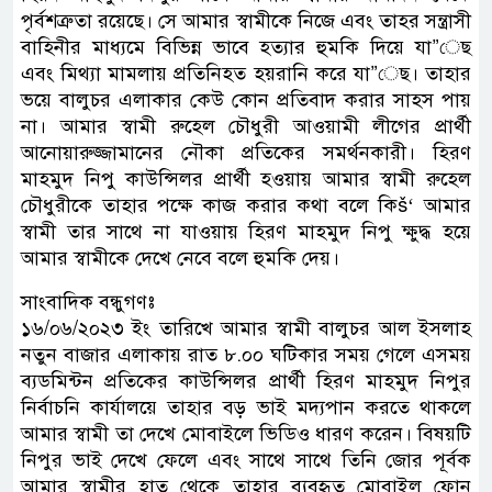
পৃর্বশত্রুতা রয়েছে। সে আমার স্বামীকে নিজে এবং তাহর সন্ত্রাসী
বাহিনীর মাধ্যমে বিভিন্ন ভাবে হত্যার হুমকি দিয়ে যা”েছ
এবং মিথ্যা মামলায় প্রতিনিহত হয়রানি করে যা”েছ। তাহার
ভয়ে বালুচর এলাকার কেউ কোন প্রতিবাদ করার সাহস পায়
না। আমার স্বামী রুহেল চৌধুরী আওয়ামী লীগের প্রার্থী
আনোয়ারুজ্জামানের নৌকা প্রতিকের সমর্থনকারী। হিরণ
মাহমুদ নিপু কাউন্সিলর প্রার্থী হওয়ায় আমার স্বামী রুহেল
চৌধুরীকে তাহার পক্ষে কাজ করার কথা বলে কিš‘ আমার
স্বামী তার সাথে না যাওয়ায় হিরণ মাহমুদ নিপু ক্ষুদ্ধ হয়ে
আমার স্বামীকে দেখে নেবে বলে হুমকি দেয়।
সাংবাদিক বন্ধুগণঃ
১৬/০৬/২০২৩ ইং তারিখে আমার স্বামী বালুচর আল ইসলাহ
নতুন বাজার এলাকায় রাত ৮.০০ ঘটিকার সময় গেলে এসময়
ব্যডমিন্টন প্রতিকের কাউন্সিলর প্রার্থী হিরণ মাহমুদ নিপুর
নির্বাচনি কার্যালয়ে তাহার বড় ভাই মদ্যপান করতে থাকলে
আমার স্বামী তা দেখে মোবাইলে ভিডিও ধারণ করেন। বিষয়টি
নিপুর ভাই দেখে ফেলে এবং সাথে সাথে তিনি জোর পূর্বক
আমার স্বামীর হাত থেকে তাহার ব্যবহৃত মোবাইল ফোন