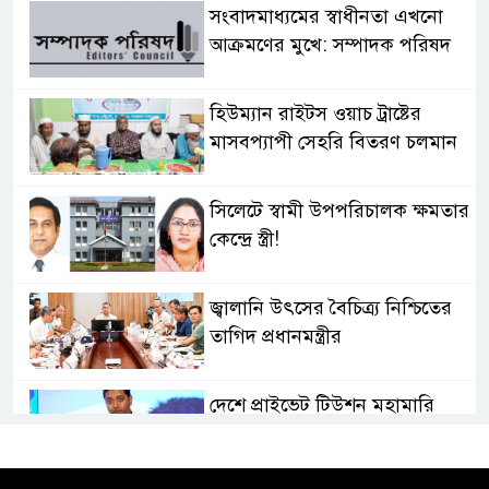
সংবাদমাধ্যমের স্বাধীনতা এখনো
আক্রমণের মুখে: সম্পাদক পরিষদ
হিউম্যান রাইটস ওয়াচ ট্রাষ্টের
মাসবপ্যাপী সেহরি বিতরণ চলমান
সিলেটে স্বামী উপপরিচালক ক্ষমতার
কেন্দ্রে স্ত্রী!
জ্বালানি উৎসের বৈচিত্র্য নিশ্চিতের
তাগিদ প্রধানমন্ত্রীর
দেশে প্রাইভেট টিউশন মহামারি
আকার ধারণ করেছে: গণশিক্ষা
প্রতিমন্ত্রী