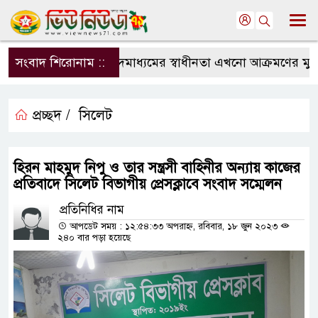
সংবাদ শিরোনাম ::
সংবাদমাধ্যমের স্বাধীনতা এখনো আক্রমণের মুখে: স
প্রচ্ছদ /
সিলেট
হিরন মাহমুদ নিপু ও তার সন্ত্রসী বাহিনীর অন্যায় কাজের
প্রতিবাদে সিলেট বিভাগীয় প্রেসক্লাবে সংবাদ সম্মেলন
প্রতিনিধির নাম
আপডেট সময় : ১২:৫৪:৩৩ অপরাহ্ন, রবিবার, ১৮ জুন ২০২৩
২৪০ বার পড়া হয়েছে