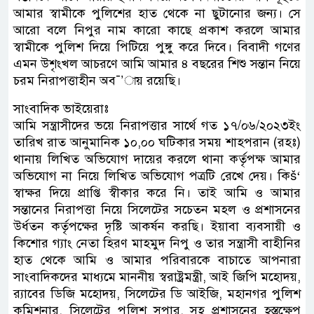
আমার স্বামীকে পুলিশের হাত থেকে না ছুটানোর জন্য। সে
আরো বলে নিপুর নাম কারো কাছে প্রকাশ করলে আমার
স্বামীকে পুলিশ দিয়ে পিটিয়ে পুঙ্গু করে দিবে। বিবাদী গণের
এমন উশৃংখল আচরণে আমি আমার ৪ বছরের শিশু সন্তান নিয়ে
চরম নিরাপত্তাহীন অব¯’ায় রয়েছি।
সাংবাদিক ভাইয়েরাঃ
আমি সন্ত্রাসীদের ভয়ে নিরাপত্তার সার্থে গত ১৭/০৬/২০২৩ইং
তারিখ রাত আনুমানিক ১০,০০ ঘটিকার সময় শাহপরান (রহঃ)
থানায় লিখিত অভিযোগ দায়ের করলে থানা কর্তৃপক্ষ আমার
অভিযোগ না নিয়ে লিখিত অভিযোগ পত্রটি রেখে দেয়। কিš‘
স্বাক্ষর দিয়ে প্রাপ্তি স্বীকার করে নি। তাই আমি ও আমার
সন্তানের নিরাপত্তা নিয়ে সিলেটের সচেতন মহল ও প্রশাসনের
উর্ধতন কর্তৃপক্ষের দৃষ্টি আকর্ষন করছি। ইয়াবা ব্যবসায়ী ও
কিশোর গ্যাং নেতা হিরণ মাহমুদ নিপু ও তার সন্ত্রাসী বাহীনির
হাত থেকে আমি ও আমার পরিবারকে বাচাতে আপনারা
সাংবাদিকদের মাধ্যমে মাননীয় স্বরাষ্ট্রমন্ত্রী, আই জিপি মহোদয়,
র‌্যাবের ডিজি মহোদয়, সিলেটের ডি আইজি, মহানগর পুলিশ
কমিশনার, সিলেটের পুলিশ সুপার, সহ প্রশাসনের হস্তক্ষেপ