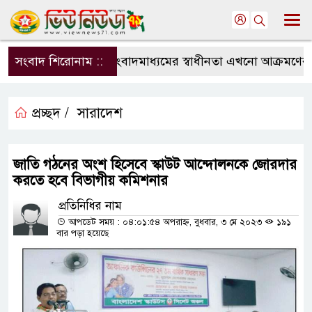
সংবাদ শিরোনাম ::
সংবাদমাধ্যমের স্বাধীনতা এখনো আক্রমণের মুখ
প্রচ্ছদ /
সারাদেশ
জাতি গঠনের অংশ হিসেবে স্কাউট আন্দোলনকে জোরদার
করতে হবে বিভাগীয় কমিশনার
প্রতিনিধির নাম
আপডেট সময় : ০৪:০১:৫৪ অপরাহ্ন, বুধবার, ৩ মে ২০২৩
১৯১
বার পড়া হয়েছে