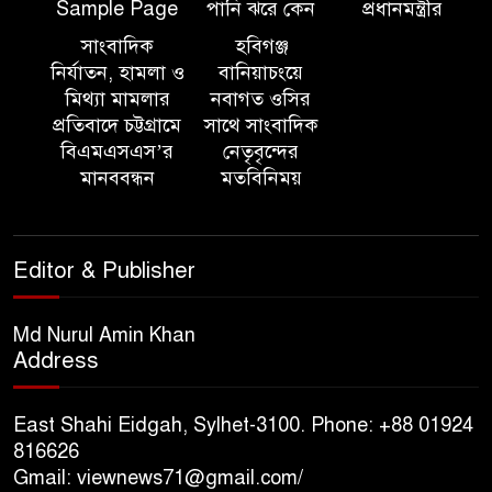
Sample Page
পানি ঝরে কেন
প্রধানমন্ত্রীর
জুলাই গণঅভ্যুত্থান দিবস ২০২৬
উপলক্ষ্যে আলোচনা সভা ও দু’আ
সাংবাদিক
হবিগঞ্জ
মাহফিল
নির্যাতন, হামলা ও
বানিয়াচংয়ে
মিথ্যা মামলার
নবাগত ওসির
প্রতিবাদে চট্টগ্রামে
সাথে সাংবাদিক
পরিবেশ রক্ষায় ব্যক্তিগত উদ্যোগ
বিএমএসএস’র
নেতৃবৃন্দের
সমাজের জন্য অনুকরণীয় মডেল-
মানববন্ধন
মতবিনিময়
বিভাগীয় কমিশনার
সিলেট মেট্রোপলিটন পুলিশ
Editor & Publisher
কমিশনার জুলাই স্মৃতিস্তম্ভে পুষ্পস্তবক
অর্পণ ও জুলাই গণঅভ্যুত্থানের
শহীদদের প্রতি গভীর শ্রদ্ধা নিবেদন করেন
Md Nurul Amin Khan
Address
১০ লাখ টাকার চেক ডিজঅনার
মামলায় এক বছরের সাজা
East Shahi Eidgah, Sylhet-3100. Phone: +88 01924
816626
Gmail: viewnews71@gmail.com/
‘সমন্বিত উদ্যোগেই গড়ে উঠবে