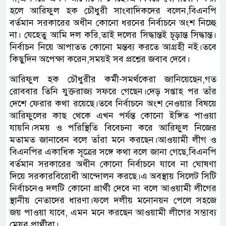
হলে আরিফুল হক চৌধুরী সাংবাদিকদের বলেন,বিএনপি
বর্তমান সরকারের অধীন কোনো ধরনের নির্বাচনে অংশ নিচ্ছে
না। যেহেতু আমি দল করি,তাই দলের সিদ্ধান্তই চূড়ান্ত সিদ্ধান্ত।
নির্বাচন নিয়ে আপাতত কোনো মন্তব্য করতে আগ্রহী নই।তবে
কিছুদিন অপেক্ষা করেন,সময়ই সব প্রশ্নের জবাব দেবে।
আরিফুল হক চৌধুরীর কর্মী-সমর্থকেরা জানিয়েছেন,গত
রোববার তিনি যুক্তরাজ্য সফরে গেছেন।দেড় সপ্তাহ পর তাঁর
দেশে ফেরার কথা রয়েছে।তবে নির্বাচনে অংশ নেওয়ার বিষয়ে
আরিফুলের কাছ থেকে এখন পর্যন্ত কোনো ইঙ্গিত পাওয়া
যায়নি।সময় ও পরিস্থিতি বিবেচনা করে আরিফুল নিজের
মতামত জানাবেন বলে তাঁরা মনে করছেন।আওয়ামী লীগ ও
বিএনপির একাধিক সূত্রের সঙ্গে কথা বলে জানা গেছে,বিএনপি
বর্তমান সরকারের অধীন কোনো নির্বাচনে যাবে না ঘোষণা
দিয়ে সরকারবিরোধী আন্দোলন করছে।এ অবস্থায় সিলেট সিটি
নির্বাচনেও দলটি কোনো প্রার্থী দেবে না বলে আওয়ামী লীগের
স্থানীয় নেতাদের ধারণা।ফলে দলীয় মনোনয়ন পেলে সহজে
জয় পাওয়া যাবে, এমন মনে করছেন আওয়ামী লীগের সম্ভাব্য
মেয়র প্রার্থীরা।